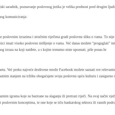
anjski saradnik, poznavanje poslovnog jezika je velika prednost pred drugim ljud
vnog komuniciranja:
poslovnim izrazima i stručnim riječima gradi poslovnu sliku o vama. To nije ne
ici imati visoko poslovno mišljenje o vama. Već danas možete “proguglati” int
g izraza na koji naiđete, a s kojim trenutno niste upoznati, piše posao.hr
ernetu. Već preko najveće društvene mreže Facebook možete saznati sve relevant
utnim stanjem na tržištu obogaćujete svoju poslovnu opću kulturu i zasigurno ć
aznim igrama koje su bazirane na slaganju ili pretrazi riječi. Na ovaj način vj
i poslovnim konceptima, te one koje se tiču bankarskog sektora ili raznih podru