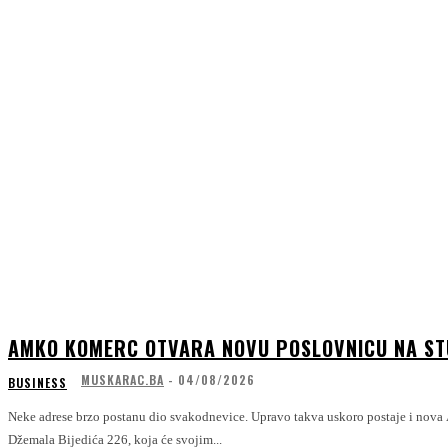
AMKO KOMERC OTVARA NOVU POSLOVNICU NA S
MUSKARAC.BA
-
04/08/2026
BUSINESS
Neke adrese brzo postanu dio svakodnevice. Upravo takva uskoro postaje i nova
Džemala Bijedića 226, koja će svojim...