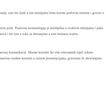
anje, zato što ljudi u tim emisijama često koriste poslovne termine i govore o
slovni jezik. Poslovna terminologija je neizbježna u ovakvim emisijama i puko
ove i bit ćete u toku sa zbivanjima u tom business svijetu.
evnoj komunikaciji. Morate koristiti što više relevantnih riječi tokom
. Naučeno možete koristiti u raznim prezentacijama, govorima ili obraćanjima