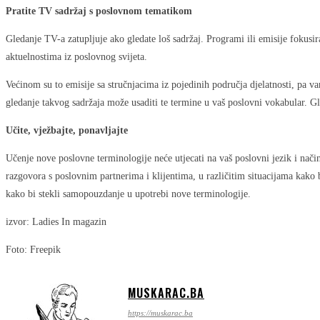
Pratite TV sadržaj s poslovnom tematikom
Gledanje TV-a zatupljuje ako gledate loš sadržaj. Programi ili emisije fokusi
aktuelnostima iz poslovnog svijeta.
Većinom su to emisije sa stručnjacima iz pojedinih područja djelatnosti, pa v
gledanje takvog sadržaja može usaditi te termine u vaš poslovni vokabular. G
Učite, vježbajte, ponavljajte
Učenje nove poslovne terminologije neće utjecati na vaš poslovni jezik i nači
razgovora s poslovnim partnerima i klijentima, u različitim situacijama kako 
kako bi stekli samopouzdanje u upotrebi nove terminologije.
izvor: Ladies In magazin
Foto: Freepik
MUSKARAC.BA
https://muskarac.ba