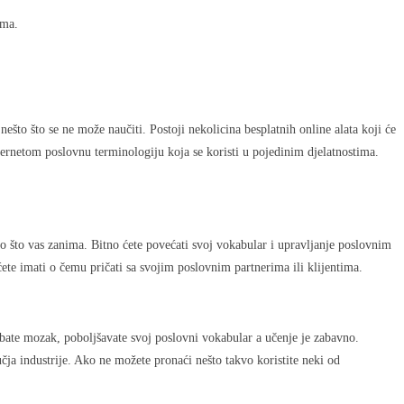
ima.
što što se ne može naučiti. Postoji nekolicina besplatnih online alata koji će
ernetom poslovnu terminologiju koja se koristi u pojedinim djelatnostima.
no što vas zanima. Bitno ćete povećati svoj vokabular i upravljanje poslovnim
ete imati o čemu pričati sa svojim poslovnim partnerima ili klijentima.
ežbate mozak, poboljšavate svoj poslovni vokabular a učenje je zabavno.
čja industrije. Ako ne možete pronaći nešto takvo koristite neki od