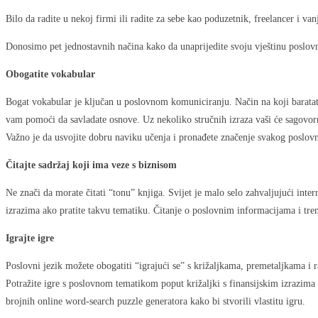
Bilo da radite u nekoj firmi ili radite za sebe kao poduzetnik, freelancer i v
Donosimo pet jednostavnih načina kako da unaprijedite svoju vještinu poslo
Obogatite vokabular
Bogat vokabular je ključan u poslovnom komuniciranju. Način na koji baratate 
vam pomoći da savladate osnove. Uz nekoliko stručnih izraza vaši će sagovorn
Važno je da usvojite dobru naviku učenja i pronađete značenje svakog poslovno
Čitajte sadržaj koji ima veze s biznisom
Ne znači da morate čitati “tonu” knjiga. Svijet je malo selo zahvaljujući int
izrazima ako pratite takvu tematiku. Čitanje o poslovnim informacijama i tren
Igrajte igre
Poslovni jezik možete obogatiti “igrajući se” s križaljkama, premetaljkama i r
Potražite igre s poslovnom tematikom poput križaljki s finansijskim izrazima 
brojnih online word-search puzzle generatora kako bi stvorili vlastitu igru.