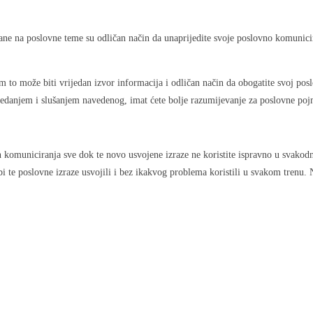
rane na poslovne teme su odličan način da unaprijedite svoje poslovno komunicir
am to može biti vrijedan izvor informacija i odličan način da obogatite svoj po
ledanjem i slušanjem navedenog, imat ćete bolje razumijevanje za poslovne pojm
n komuniciranja sve dok te novo usvojene izraze ne koristite ispravno u svakodn
bi te poslovne izraze usvojili i bez ikakvog problema koristili u svakom trenu