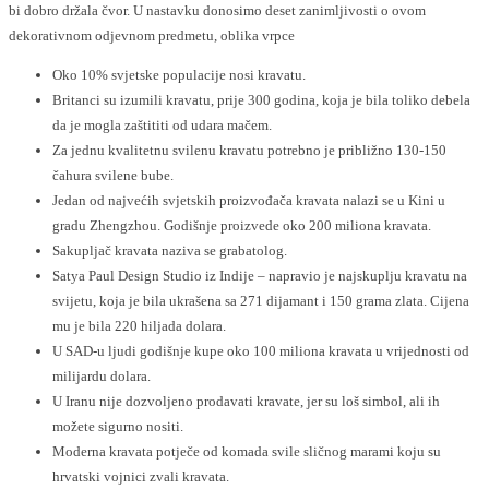
bi dobro držala čvor. U nastavku donosimo deset zanimljivosti o ovom
dekorativnom odjevnom predmetu, oblika vrpce
Oko 10% svjetske populacije nosi kravatu.
Britanci su izumili kravatu, prije 300 godina, koja je bila toliko debela
da je mogla zaštititi od udara mačem.
Za jednu kvalitetnu svilenu kravatu potrebno je približno 130-150
čahura svilene bube.
Jedan od najvećih svjetskih proizvođača kravata nalazi se u Kini u
gradu Zhengzhou. Godišnje proizvede oko 200 miliona kravata.
Sakupljač kravata naziva se grabatolog.
Satya Paul Design Studio iz Indije – napravio je najskuplju kravatu na
svijetu, koja je bila ukrašena sa 271 dijamant i 150 grama zlata. Cijena
mu je bila 220 hiljada dolara.
U SAD-u ljudi godišnje kupe oko 100 miliona kravata u vrijednosti od
milijardu dolara.
U Iranu nije dozvoljeno prodavati kravate, jer su loš simbol, ali ih
možete sigurno nositi.
Moderna kravata potječe od komada svile sličnog marami koju su
hrvatski vojnici zvali kravata.