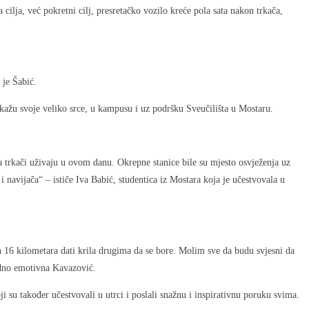
 cilja, već pokretni cilj, presretačko vozilo kreće pola sata nakon trkača,
 je Šabić.
pokažu svoje veliko srce, u kampusu i uz podršku Sveučilišta u Mostaru.
a trkači uživaju u ovom danu. Okrepne stanice bile su mjesto osvježenja uz
 navijača“ – ističe Iva Babić, studentica iz Mostara koja je učestvovala u
h 16 kilometara dati krila drugima da se bore. Molim sve da budu svjesni da
vidno emotivna Kavazović.
i su također učestvovali u utrci i poslali snažnu i inspirativnu poruku svima.