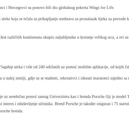
sanci i Hercegovci su ponovo bili dio globalnog pokreta Wings for Life.
 utrke koja se trčala za prikupljanje sredstava za pronalazak lijeka za povrede 
est različitih kontinenata okupio zaljubljenike u kretanje velikog srca, a svi 
Flagship utrka i više od 240 održanih uz pomoć mobilne aplikacije, od kojih čak
lju u našoj zemlji, gdje su se studenti, rekreativci i iskusni maratonci zajedno 
a je uz nesebičnu pomoć samog Univerziteta kao i brenda Porsche čiji je model
ki interes i oduševljenje učesnika. Brend Porsche je također osigurao i 75 startni
Porsche brenda.