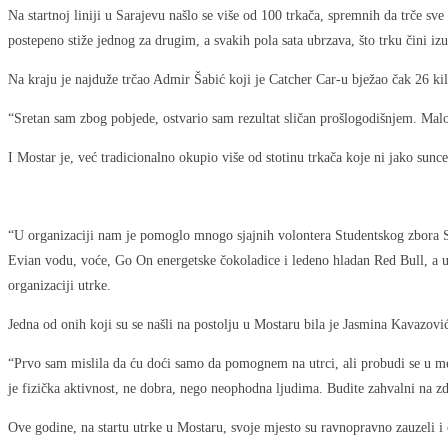
Na startnoj liniji u Sarajevu našlo se više od 100 trkača, spremnih da trče sve
postepeno stiže jednog za drugim, a svakih pola sata ubrzava, što trku čini i
Na kraju je najduže trčao Admir Šabić koji je Catcher Car-u bježao čak 26 ki
“Sretan sam zbog pobjede, ostvario sam rezultat sličan prošlogodišnjem. Malo
I Mostar je, već tradicionalno okupio više od stotinu trkača koje ni jako sunc
“U organizaciji nam je pomoglo mnogo sjajnih volontera Studentskog zbora Sve
Evian vodu, voće, Go On energetske čokoladice i ledeno hladan Red Bull, a uče
organizaciji utrke.
Jedna od onih koji su se našli na postolju u Mostaru bila je Jasmina Kavazović
“Prvo sam mislila da ću doći samo da pomognem na utrci, ali probudi se u men
je fizička aktivnost, ne dobra, nego neophodna ljudima. Budite zahvalni na zd
Ove godine, na startu utrke u Mostaru, svoje mjesto su ravnopravno zauzeli i č