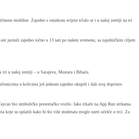
kičmene moždine. Zajedno s ostatkom svijeta trčalo se i u našoj zemlji na tri
su oni jurnuli zajedno točno u 13 sati po našem vremenu, sa zajedničkim ciljem
 tri u našoj zemlji – u Sarajevu, Mostaru i Bihaću.
sa učesnicima u kolicima još jednom zajedno okupili i dali svoj doprinos
 Taycan bio simboličko presretačko vozilo. Iako trkače na App Run utrkama
na koje su uplatili kako bi što više studenata moglo uzeti učešće u trci. Za