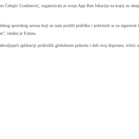
Ćehajić Gradinović, organizirala je svoju App Run lokaciju na kojoj su okupili
skog sportskog saveza koji su nam pružili podršku i pobrinuli se za sigurnost 
n“, istakla je Emina.
ahvaljujući aplikaciji pridružili globalnom pokretu i dali svoj doprinos, trčeći 