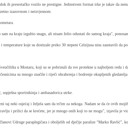
 dok ih presretačko vozilo ne prestigne. Jedinstveni format trke je takav da nema
zuzetno izazovnom i neizvjesnom.
lometara.
 sam na kraju izgubio snagu, ali nisam želio odustati do samog kraja“, ponosan
e i temperature koje su dostizale preko 30 stepeni Celzijusa nisu zaustavili da 
učilišta u Mostaru, koji su se pobrinuli da sve protekne u najboljem redu i d
snicima su mnogo značile i riječi ohrabrenja i bodrenje okupljenih gledatelja i
, uspješna sportistkinja i ambasadorica utrke.
i taj neki osjećaj i željela sam da trčim za nekoga. Nadam se da će ovih moji
ravlju i prilici da se krećete, jer je mnogo onih koji to ne mogu”, izjavila je 
lanovi Udruge paraplegičara i oboljelih od dječije paralize “Marko Ravlić”, koj