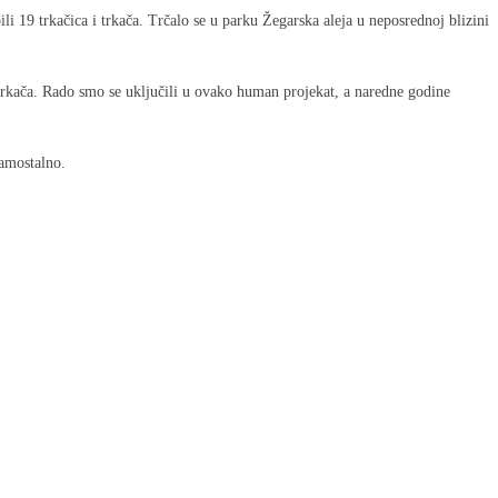
 19 trkačica i trkača. Trčalo se u parku Žegarska aleja u neposrednoj blizini
trkača. Rado smo se uključili u ovako human projekat, a naredne godine
samostalno.