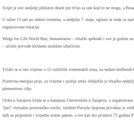
Svijet je ove nedjelje jubilarni deseti put trčao za one koji to ne mogu, a Bo
U tačno 13 sati po našem vremenu, u nedjelju 7. maja, oglasio se znak za start
organizovane lokacije.
Wings for Life World Run, humanitarno – trkački spektakl i ove je godine na š
– učiniti povrede kičmene moždine izlječivim.
Trčalo se u isto vrijeme u 12 različitih vremenskih zona, na sedam službenih 
Pozitivna energija prije, za vrijeme i poslije utrke obilježila je trkačku nedje
plemenitom cilju.
Utrka u Sarajevu trčala se u kampusu Univerziteta u Sarajevu, a organiziran
“juri“ virtualno presretačko vozilo, izloženi Porsche ljepotan privukao je veli
njih su pripremili i vrijedne sratne pakete, a sve kao dio proslave 75 godina 