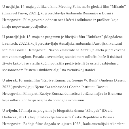
U
nedjelju
, 14. maja publika u kinu Meeting Point može gledati film “Mikado”
(Emanuel Parvu, 2021.), koji predstavlja Ambasada Rumunije u Bosni i
Hercegovini. Film govori o odnosu oca i kćeri i odlukama iz prošlosti koje
imaju nepovratne posljedice.
U
ponedjeljak
, 15. maja na programu je fikcijski film “Rubikon” (Magdalena
Lauritsch, 2022.), koji predstavljaju Austrijska ambasada i Austrijski kulturni
forum u Bosni i Hercegovini. Nakon katastrofe na Zemlji, planeta je prekrivena
otrovnom maglom. Posada u svemirskoj stanici mora odlučiti hoće li riskirati
živote kako bi se vratila kući i potražila preživjele ili će ostati bezbjedna u
spasonosnom “sistemu simbioze algi” na svemirskoj stanici.
U
utorak
, 16. maja, film “Rabiye Kurnaz vs. George W. Bush” (Andreas Dresen,
2022.) predstavljaju Njemačka ambasada i Goethe-Institut u Bosni i
Hercegovini. Film prati Rabiye Kurnaz, domaćicu i brižnu majku iz Bremena
koja odlazi u policiju očajna da pomogne svom sinu…
U
srijedu
, 17. maja na programu je biografska drama “Zátopek” (David
Ondříček, 2021.), koji predstavlja Ambasada Češke Republike u Bosni i
Hercegovini. Radnja filma događa se u jesen 1968., kada australijski rekorder u