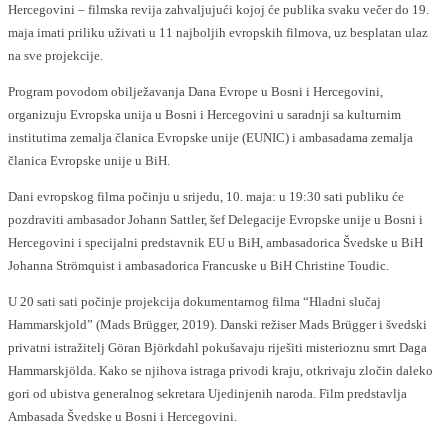
Hercegovini – filmska revija zahvaljujući kojoj će publika svaku večer do 19.
maja imati priliku uživati u 11 najboljih evropskih filmova, uz besplatan ulaz
na sve projekcije.
Program povodom obilježavanja Dana Evrope u Bosni i Hercegovini,
organizuju Evropska unija u Bosni i Hercegovini u saradnji sa kulturnim
institutima zemalja članica Evropske unije (EUNIC) i ambasadama zemalja
članica Evropske unije u BiH.
Dani evropskog filma počinju u srijedu, 10. maja: u 19:30 sati publiku će
pozdraviti ambasador Johann Sattler, šef Delegacije Evropske unije u Bosni i
Hercegovini i specijalni predstavnik EU u BiH, ambasadorica Švedske u BiH
Johanna Strömquist i ambasadorica Francuske u BiH Christine Toudic.
U 20 sati sati počinje projekcija dokumentarnog filma “Hladni slučaj
Hammarskjold” (Mads Brügger, 2019). Danski režiser Mads Brügger i švedski
privatni istražitelj Göran Björkdahl pokušavaju riješiti misterioznu smrt Daga
Hammarskjölda. Kako se njihova istraga privodi kraju, otkrivaju zločin daleko
gori od ubistva generalnog sekretara Ujedinjenih naroda. Film predstavlja
Ambasada Švedske u Bosni i Hercegovini.