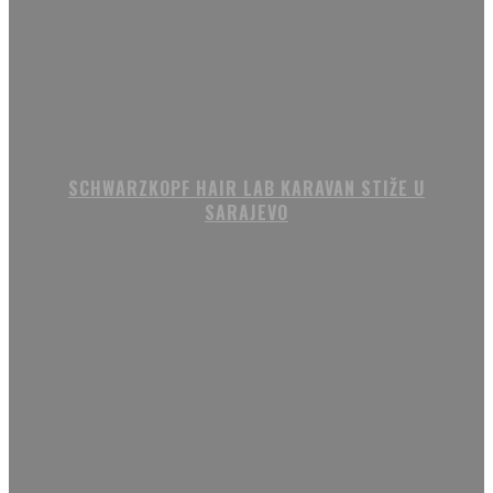
SCHWARZKOPF HAIR LAB KARAVAN STIŽE U
SARAJEVO