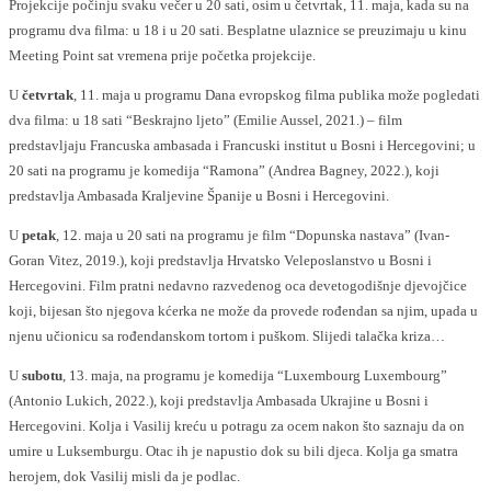
Projekcije počinju svaku večer u 20 sati, osim u četvrtak, 11. maja, kada su na
programu dva filma: u 18 i u 20 sati. Besplatne ulaznice se preuzimaju u kinu
Meeting Point sat vremena prije početka projekcije.
U
četvrtak
, 11. maja u programu Dana evropskog filma publika može pogledati
dva filma: u 18 sati “Beskrajno ljeto” (Emilie Aussel, 2021.) – film
predstavljaju Francuska ambasada i Francuski institut u Bosni i Hercegovini; u
20 sati na programu je komedija “Ramona” (Andrea Bagney, 2022.), koji
predstavlja Ambasada Kraljevine Španije u Bosni i Hercegovini.
U
petak
, 12. maja u 20 sati na programu je film “Dopunska nastava” (Ivan-
Goran Vitez, 2019.), koji predstavlja Hrvatsko Veleposlanstvo u Bosni i
Hercegovini. Film pratni nedavno razvedenog oca devetogodišnje djevojčice
koji, bijesan što njegova kćerka ne može da provede rođendan sa njim, upada u
njenu učionicu sa rođendanskom tortom i puškom. Slijedi talačka kriza…
U
subotu
, 13. maja, na programu je komedija “Luxembourg Luxembourg”
(Antonio Lukich, 2022.), koji predstavlja Ambasada Ukrajine u Bosni i
Hercegovini. Kolja i Vasilij kreću u potragu za ocem nakon što saznaju da on
umire u Luksemburgu. Otac ih je napustio dok su bili djeca. Kolja ga smatra
herojem, dok Vasilij misli da je podlac.