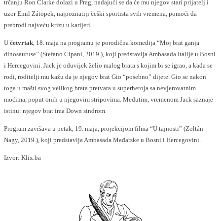
trčanju Ron Clarke dolazi u Prag, nadajući se da će mu njegov stari prijatelj i
uzor Emil Zátopek, najpoznatiji češki sportista svih vremena, pomoći da
prebrodi najveću krizu u karijeri.
U
četvrtak
, 18. maja na programu je porodična komedija “Moj brat ganja
dinosauruse” (Stefano Cipani, 2019.), koji predstavlja Ambasada Italije u Bosni
i Hercegovini. Jack je oduvijek želio malog brata s kojim bi se igrao, a kada se
rodi, roditelji mu kažu da je njegov brat Gio “posebno” dijete. Gio se nakon
toga u mašti svog velikog brata pretvara u superheroja sa nevjerovatnim
moćima, poput onih u njegovim stripovima. Međutim, vremenom Jack saznaje
istinu: njegov brat ima Down sindrom.
Program završava u petak, 19. maja, projekcijom filma “U tajnosti” (Zoltán
Nagy, 2019.), koji predstavlja Ambasada Mađarske u Bosni i Hercegovini.
Izvor: Klix.ba