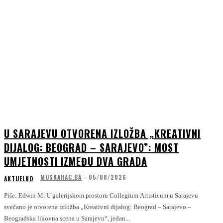
U SARAJEVU OTVORENA IZLOŽBA „KREATIVNI
DIJALOG: BEOGRAD – SARAJEVO”: MOST
UMJETNOSTI IZMEĐU DVA GRADA
MUSKARAC.BA
-
05/08/2026
AKTUELNO
Piše: Edwin M. U galerijskom prostoru Collegium Artisticum u Sarajevu
svečano je otvorena izložba „Kreativni dijalog: Beograd – Sarajevo –
Beogradska likovna scena u Sarajevu“, jedan...