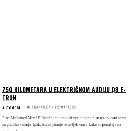
750 KILOMETARA U ELEKTRIČNOM AUDIJU Q8 E-
TRON
MUSKARAC.BA
-
22/07/2026
AUTOMOBIL
Piše: Muhamed Mizić Električni automobili već odavno nisu rezervisani samo
za gradsku vožnju. Ipak, jedno pitanje se uvijek vraća, kako se ponašaju na