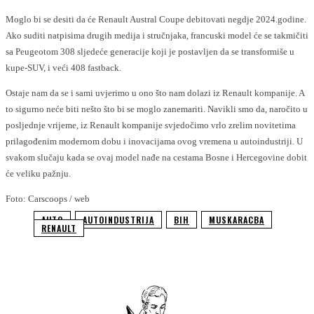
Moglo bi se desiti da će Renault Austral Coupe debitovati negdje 2024.godine.
Ako suditi natpisima drugih medija i stručnjaka, francuski model će se takmičiti
sa Peugeotom 308 sljedeće generacije koji je postavljen da se transformiše u
kupe-SUV, i veći 408 fastback.
Ostaje nam da se i sami uvjerimo u ono što nam dolazi iz Renault kompanije. A
to sigurno neće biti nešto što bi se moglo zanemariti. Navikli smo da, naročito u
posljednje vrijeme, iz Renault kompanije svjedočimo vrlo zrelim novitetima
prilagođenim modernom dobu i inovacijama ovog vremena u autoindustriji. U
svakom slučaju kada se ovaj model nađe na cestama Bosne i Hercegovine dobit
će veliku pažnju.
Foto: Carscoops / web
AUTO
AUTOINDUSTRIJA
BIH
MUSKARACBA
RENAULT