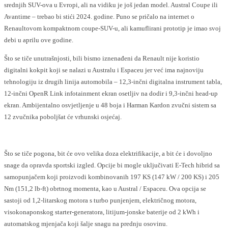
srednjih SUV-ova u Evropi, ali na vidiku je još jedan model. Austral Coupe ili
Avantime – trebao bi stići 2024. godine. Puno se pričalo na internet o
Renaultovom kompaktnom coupe-SUV-u, ali kamuflirani prototip je imao svoj
debi u aprilu ove godine.
Što se tiče unutrašnjosti, bili bismo iznenađeni da Renault nije koristio
digitalni kokpit koji se nalazi u Australu i Espaceu jer već ima najnoviju
tehnologiju iz drugih linija automobila – 12,3-inčni digitalna instrument tabla,
12-inčni OpenR Link infotainment ekran osetljiv na dodir i 9,3-inčni head-up
ekran. Ambijentalno osvjetljenje u 48 boja i Harman Kardon zvučni sistem sa
12 zvučnika poboljšat će vrhunski osjećaj.
Što se tiče pogona, bit će ovo velika doza elektrifikacije, a bit će i dovoljno
snage da opravda sportski izgled. Opcije bi mogle uključivati ​​E-Tech hibrid sa
samopunjačem koji proizvodi kombinovanih 197 KS (147 kW / 200 KS) i 205
Nm (151,2 lb-ft) obrtnog momenta, kao u Austral / Espaceu. Ova opcija se
sastoji od 1,2-litarskog motora s turbo punjenjem, električnog motora,
visokonaponskog starter-generatora, litijum-jonske baterije od 2 kWh i
automatskog mjenjača koji šalje snagu na prednju osovinu.