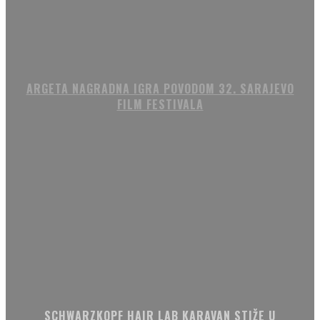
ARGETA NAGRADNA IGRA POVODOM 32. SARAJEVO
FILM FESTIVALA
SCHWARZKOPF HAIR LAB KARAVAN STIŽE U