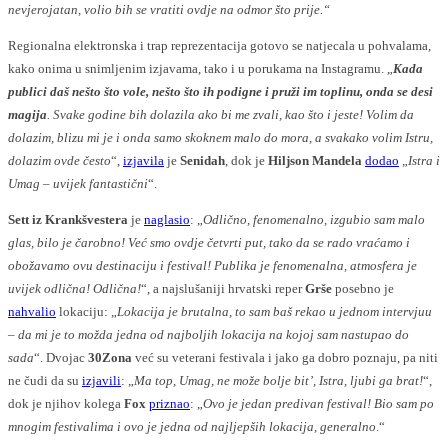
nevjerojatan, volio bih se vratiti ovdje na odmor što prije.“
Regionalna elektronska i trap reprezentacija gotovo se natjecala u pohvalama,
kako onima u snimljenim izjavama, tako i u porukama na Instagramu. „
Kada
publici daš nešto što vole, nešto što ih podigne i pruži im toplinu, onda se desi
magija
. Svake godine bih dolazila ako bi me zvali, kao što i jeste! Volim da
dolazim, blizu mi je i onda samo skoknem malo do mora, a svakako volim Istru,
dolazim ovde često
“,
izjavila
je
Senidah
, dok je
Hiljson Mandela
dodao
„
Istra i
Umag – uvijek fantastični
“.
Sett iz Krankšvestera
je
naglasio
: „
Odlično, fenomenalno, izgubio sam malo
glas, bilo je čarobno! Već smo ovdje četvrti put, tako da se rado vraćamo i
obožavamo ovu destinaciju i festival! Publika je fenomenalna, atmosfera je
uvijek odlična! Odlična!
“, a najslušaniji hrvatski reper
Grše
posebno je
nahvalio
lokaciju: „
Lokacija je brutalna, to sam baš rekao u jednom intervjuu
– da mi je to možda jedna od najboljih lokacija na kojoj sam nastupao do
sada
“. Dvojac
30Zona
već su veterani festivala i jako ga dobro poznaju, pa niti
ne čudi da su
izjavili
: „
Ma top, Umag, ne može bolje bit’, Istra, ljubi ga brat!
“,
dok je njihov kolega
Fox
priznao
: „
Ovo je jedan predivan festival! Bio sam po
mnogim festivalima i ovo je jedna od najljepših lokacija, generalno
.“