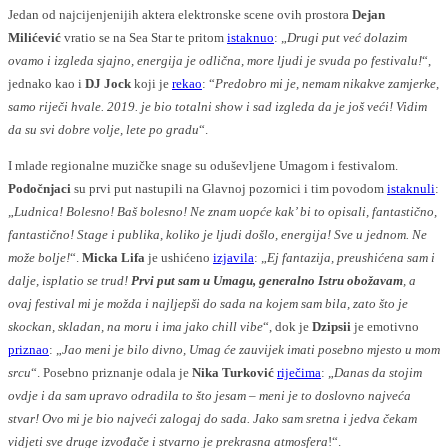
Jedan od najcijenjenijih aktera elektronske scene ovih prostora
Dejan
Milićević
vratio se na Sea Star te pritom
istaknuo
: „
Drugi put već dolazim
ovamo i izgleda sjajno, energija je odlična, more ljudi je svuda po festivalu!
“,
jednako kao i
DJ Jock
koji je
rekao
: “
Predobro mi je, nemam nikakve zamjerke,
samo riječi hvale. 2019. je bio totalni show i sad izgleda da je još veći! Vidim
da su svi dobre volje, lete po gradu
“.
I mlade regionalne muzičke snage su oduševljene Umagom i festivalom.
Podočnjaci
su prvi put nastupili na Glavnoj pozornici i tim povodom
istaknuli
:
„
Ludnica! Bolesno! Baš bolesno! Ne znam uopće kak’ bi to opisali, fantastično,
fantastično! Stage i publika, koliko je ljudi došlo, energija! Sve u jednom. Ne
može bolje!
“.
Micka Lifa
je ushićeno
izjavila
: „
Ej fantazija, preushićena sam i
dalje, isplatio se trud!
Prvi put sam u Umagu, generalno Istru obožavam
, a
ovaj festival mi je možda i najljepši do sada na kojem sam bila, zato što je
skockan, skladan, na moru i ima jako chill vibe
“, dok je
Dzipsii
je emotivno
priznao
: „
Jao meni je bilo divno, Umag će zauvijek imati posebno mjesto u mom
srcu
“. Posebno priznanje odala je
Nika Turković
riječima
: „
Danas da stojim
ovdje i da sam upravo odradila to što jesam – meni je to doslovno najveća
stvar! Ovo mi je bio najveći zalogaj do sada. Jako sam sretna i jedva čekam
vidjeti sve druge izvođače i stvarno je prekrasna atmosfera
!“.