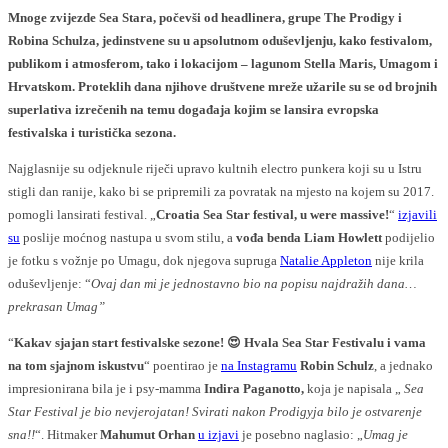
Mnoge zvijezde Sea Stara, počevši od headlinera, grupe The Prodigy i
Robina Schulza, jedinstvene su u apsolutnom oduševljenju, kako festivalom,
publikom i atmosferom, tako i lokacijom – lagunom Stella Maris, Umagom i
Hrvatskom. Proteklih dana njihove društvene mreže užarile su se od brojnih
superlativa izrečenih na temu događaja kojim se lansira evropska
festivalska i turistička sezona.
Najglasnije su odjeknule riječi upravo kultnih electro punkera koji su u Istru
stigli dan ranije, kako bi se pripremili za povratak na mjesto na kojem su 2017.
pomogli lansirati festival. „
Croatia Sea Star festival, u were massive!
“
izjavili
su
poslije moćnog nastupa u svom stilu, a
vođa benda Liam Howlett
podijelio
je fotku s vožnje po Umagu, dok njegova supruga
Natalie Appleton
nije krila
oduševljenje: “
Ovaj dan mi je jednostavno bio na popisu najdražih dana…
prekrasan Umag”
“
Kakav sjajan start festivalske sezone!
😍
Hvala Sea Star Festivalu i vama
na tom sjajnom iskustvu
“ poentirao je
na Instagramu
Robin Schul
z
, a jednako
impresionirana bila je i psy-mamma
Indira Paganotto,
koja je napisala „
Sea
Star Festival je bio nevjerojatan! Svirati nakon Prodigyja bilo je ostvarenje
sna!!
“. Hitmaker
Mahumut Orhan
u izjavi
je posebno naglasio: „
Umag je