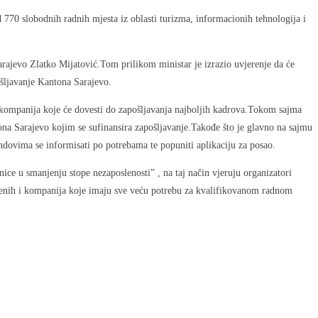
70 slobodnih radnih mjesta iz oblasti turizma, informacionih tehnologija i
rajevo Zlatko Mijatović.Tom prilikom ministar je izrazio uvjerenje da će
ošljavanje Kantona Sarajevo.
 i kompanija koje će dovesti do zapošljavanja najboljih kadrova.Tokom sajma
ona Sarajevo kojim se sufinansira zapošljavanje.Takođe što je glavno na sajmu
andovima se informisati po potrebama te popuniti aplikaciju za posao.
ce u smanjenju stope nezaposlenosti” , na taj način vjeruju organizatori
oslenih i kompanija koje imaju sve veću potrebu za kvalifikovanom radnom