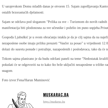
U sarajevskom Domu mladih danas je otvoren 15. Sajam zapošljavanja Kantona 
ostalih brzorastućih djelatnosti.
Sajam se održava pod sloganom “Prilika za sve – Turizmom do novih radnih mj
manifestacija biti plodonosna za sve učesnike i poželio im puno uspjeha.Prisu
Gospođa Ljubuškić je u svom obraćanju istakla je da je cilj sajma da na naje
nezaposlene osobe imaju priliku preuzeti “Vaučer za posao” u vrijednosti 12.
dolazi do susreta ponude i potražnje, nazaposlenih i poslodavaca, tako da će 
Tokom sajma planirano je da budu održani paneli na teme “Nedostatak kvalifik
pokušati će se odgovoriti na to kako što brže uključiti nezaposlene u tržišt
snagom.
Foto izvor:Fena/Harun Muminović
MUSKARAC.BA
https://muskarac.ba