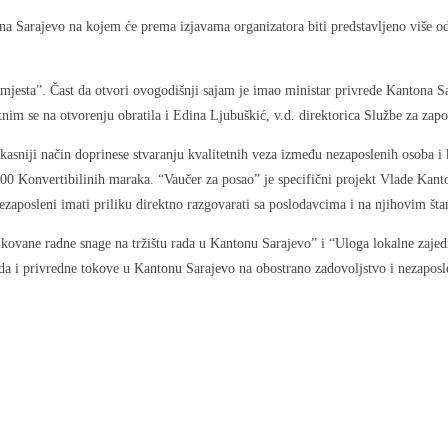
Sarajevo na kojem će prema izjavama organizatora biti predstavljeno više od 7
esta”. Čast da otvori ovogodišnji sajam je imao ministar privrede Kantona Sa
tnim se na otvorenju obratila i Edina Ljubuškić, v.d. direktorica Službe za zap
fikasniji način doprinese stvaranju kvalitetnih veza između nezaposlenih osoba
000 Konvertibilinih maraka. “Vaučer za posao” je specifični projekt Vlade Kant
nezaposleni imati priliku direktno razgovarati sa poslodavcima i na njihovim št
ovane radne snage na tržištu rada u Kantonu Sarajevo” i “Uloga lokalne zajedni
e rada i privredne tokove u Kantonu Sarajevo na obostrano zadovoljstvo i nezap