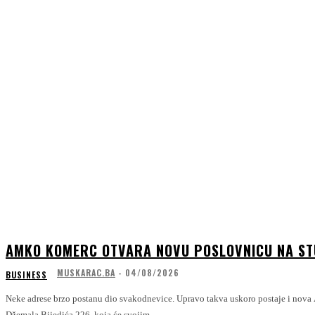
AMKO KOMERC OTVARA NOVU POSLOVNICU NA S
MUSKARAC.BA
-
04/08/2026
BUSINESS
Neke adrese brzo postanu dio svakodnevice. Upravo takva uskoro postaje i nova
Džemala Bijedića 226, koja će svojim...