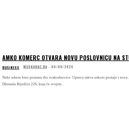
AMKO KOMERC OTVARA NOVU POSLOVNICU NA S
MUSKARAC.BA
-
04/08/2026
BUSINESS
Neke adrese brzo postanu dio svakodnevice. Upravo takva uskoro postaje i nova
Džemala Bijedića 226, koja će svojim...