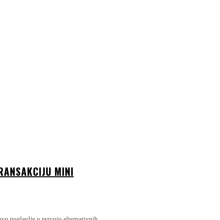
RANSAKCIJU MINI
ovo poglavlje u razvoju alternativnih