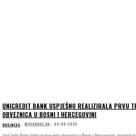
UNICREDIT BANK USPJEŠNO REALIZIRALA PRVU T
OBVEZNICA U BOSNI I HERCEGOVINI
MUSKARAC.BA
-
04/08/2026
BUSINESS
UniCredit Bank izdala je prve mini obveznice u Bosni i Hercegovini, otvorivši n