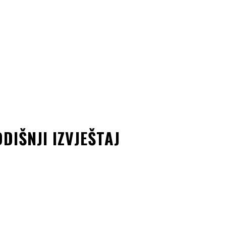
IŠNJI IZVJEŠTAJ
kedin
Copy URL