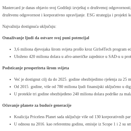
Mastercard je danas objavio svoj Godišnji izvještaj o društvenoj odgovornosti
društvenu odgovornost i korporativno upravljanje. ESG strategija i projekti ko
Najvažnija dostignuća uključuju:
Osnaživanje ljudi da ostvare svoj puni potencijal
3,6 miliona djevojaka širom svijeta prošlo kroz Girls4Tech program e
Uloženo 420 miliona dolara u afro-američke zajednice u SAD-u u prote
Podsticanje prosperiteta širom svijeta
Već je dostignut cilj da do 2025. godine obezbijedimo rješenja za 25 
Od 2015. godine, više od 780 miliona ljudi finansijski uključeno u dig
U protekle tri godine obezbijeđeno 240 miliona dolara podrške za ma
Očuvanje planete za buduće generacije
Koalicija Priceless Planet sada uključuje više od 130 korporativnih pa
U odnosu na 2016. kao referentnu godinu, emisije iz Scope 1 i 2 su s