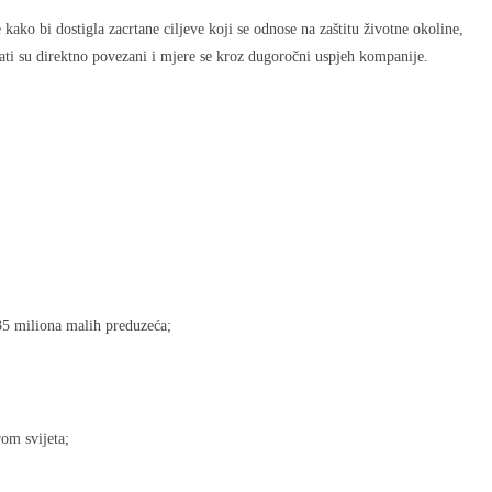
ako bi dostigla zacrtane ciljeve koji se odnose na zaštitu životne okoline,
ltati su direktno povezani i mjere se kroz dugoročni uspjeh kompanije.
 35 miliona malih preduzeća;
rom svijeta;