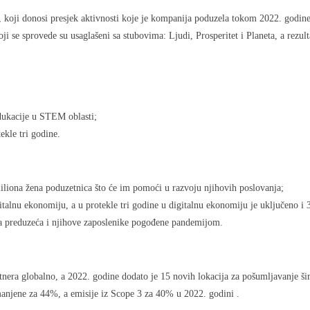
, koji donosi presjek aktivnosti koje je kompanija poduzela tokom 2022. godine k
ji se sprovede su usaglašeni sa stubovima: Ljudi, Prosperitet i Planeta, a rezu
dukacije u STEM oblasti;
kle tri godine.
miliona žena poduzetnica što će im pomoći u razvoju njihovih poslovanja;
italnu ekonomiju, a u protekle tri godine u digitalnu ekonomiju je uključeno i
la preduzeća i njihove zaposlenike pogođene pandemijom.
rtnera globalno, a 2022. godine dodato je 15 novih lokacija za pošumljavanje ši
manjene za 44%, a emisije iz Scope 3 za 40% u 2022. godini .