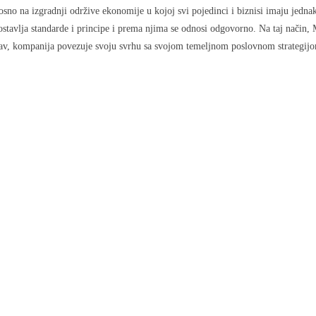
no na izgradnji održive ekonomije u kojoj svi pojedinci i biznisi imaju jednake
lja standarde i principe i prema njima se odnosi odgovorno. Na taj način, Mas
, kompanija povezuje svoju svrhu sa svojom temeljnom poslovnom strategijom, 