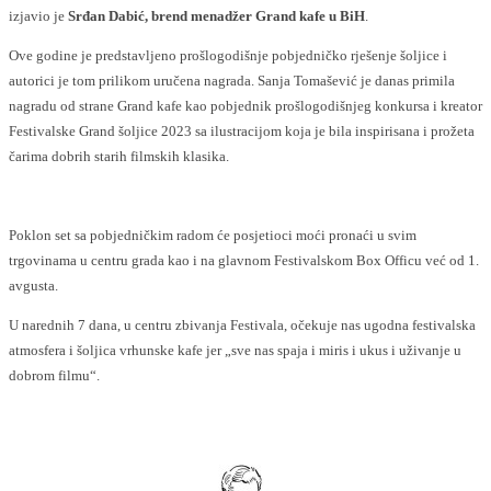
izjavio je
Srđan Dabić, brend menadžer Grand kafe u BiH
.
Ove godine je predstavljeno prošlogodišnje pobjedničko rješenje šoljice i
autorici je tom prilikom uručena nagrada. Sanja Tomašević je danas primila
nagradu od strane Grand kafe kao pobjednik prošlogodišnjeg konkursa i kreator
Festivalske Grand šoljice 2023 sa ilustracijom koja je bila inspirisana i prožeta
čarima dobrih starih filmskih klasika.
Poklon set sa pobjedničkim radom će posjetioci moći pronaći u svim
trgovinama u centru grada kao i na glavnom Festivalskom Box Officu već od 1.
avgusta.
U narednih 7 dana, u centru zbivanja Festivala, očekuje nas ugodna festivalska
atmosfera i šoljica vrhunske kafe jer „sve nas spaja i miris i ukus i uživanje u
dobrom filmu“.