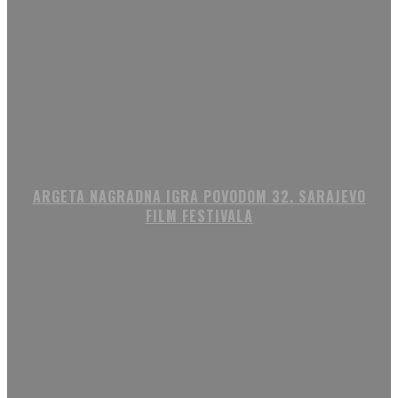
ARGETA NAGRADNA IGRA POVODOM 32. SARAJEVO
FILM FESTIVALA