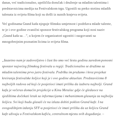
danas, već tradicionalno, upriličila doručak i druženje sa mladim talentima i
predstavnicima medija na Festivalskom trgu. Ugostili su preko stotinu mladih
talenata iz svijeta filma koji su došli iz raznih krajeva svijeta.
Već godinama Grand kafa njeguje filmsku umjetnost i podržava mlade talente,
te je i ove godine zvanični sponzor festivalskog programa koji nosi naziv
„Grand kafa sa…“, u kojem će organizatori ugostiti i razgovarati sa
mnogobrojnim poznatim licima iz svijeta filma.
„Izuzetno nam je zadovoljstvo i čast što smo već šestu godinu zaredom ponosni
sponzor najvećeg filmskog festivala u regiji. Tradicionalno se družimo sa
mladim talentima prvo jutro festivala. Podršku im pružamo i kroz projekat
kreiranja festivalske šoljice koji je i ove godine aktuelan. Predstavićemo 8
najboljih radova od koji će posjetioci imati priliku da izaberu najbolji. Grand
kafa je večeras domaćin projekcije u Kinu Metalac gdje će gledaoce na
sjedištima dočekati letak sa informacijama i mehanizmom glasanja za najbolju
šoljicu. Svi koji budu glasali će na izlazu dobiti poklon Grand kafe. I na
ovogodišnjem izdanju SFF-a posjetioci će imati priliku da uz šoljicu Grand
kafe uživaju u Festivalskom kafiću, centralnom mjestu svih događanja. –