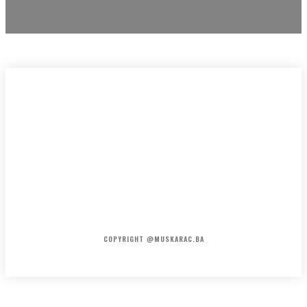
HOME
KONTAKT
O NAMA
COPYRIGHT @MUSKARAC.BA