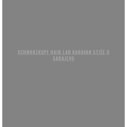
SCHWARZKOPF HAIR LAB KARAVAN STIŽE U
SARAJEVO