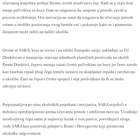
očuvanog krajolika srednje Bosne, uvodi neodvojivi čep. Radi se o čepu koji
ostaje pričvršćen za bocu čime se osigurava da, umjesto u prirodi, završi u
procesu recikliranja. Ova inovacija ne samo da osigurava da očuvanje prirode
ostane u središtu poslovanja ovog brenda već i pokazuje kako se i pametnim
dizajnom može raditi na zaštiti okoliša.
Ovime se SARA, koja se izvozi i na tržište Europske unije, usklađuje sa EU
Direktivom o smanjenju utjecaja određenih plastičnih proizvoda na okoliš.
Prema Direktivi, čepovi moraju ostati čvrsto pričvršćeni na boce jer često završe
kao zaseban otpad zbog čega izmiču sustavu za skupljanje otpada i završavaju
u okolišu. Zato su čepovi čvrsto spojeni i nije predviđeno da ih se može
odvojiti od boce.
Prepoznatljiva po nizu ekoloških projekata i inicijativa, SARA svjedoči o
dubokoj opredijeljenosti prema očuvanju prirode i održivom razvoju. Uvođenje
neodvojivog čepa samo je najnoviji korak u tom pravcu, potvrđujući ulogu
vode SARA kao pozitivan primjer u Bosni i Hercegovini koji promovira
ekološku odgovornost.