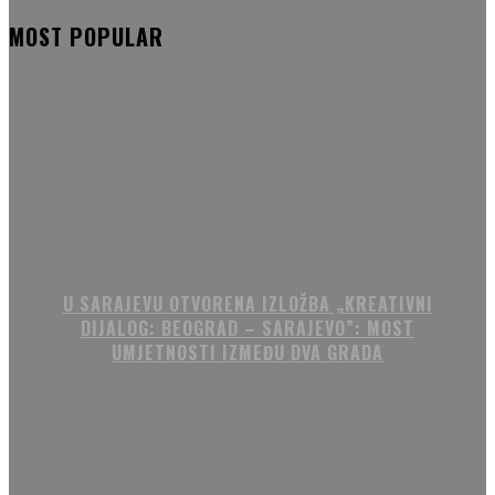
MOST POPULAR
U SARAJEVU OTVORENA IZLOŽBA „KREATIVNI
DIJALOG: BEOGRAD – SARAJEVO”: MOST
UMJETNOSTI IZMEĐU DVA GRADA