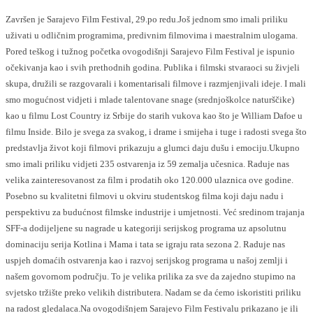
Završen je Sarajevo Film Festival, 29.po redu.Još jednom smo imali priliku
uživati u odličnim programima, predivnim filmovima i maestralnim ulogama.
Pored teškog i tužnog početka ovogodišnji Sarajevo Film Festival je ispunio
očekivanja kao i svih prethodnih godina. Publika i filmski stvaraoci su živjeli
skupa, družili se razgovarali i komentarisali filmove i razmjenjivali ideje. I mali
smo mogućnost vidjeti i mlade talentovane snage (srednjoškolce naturščike)
kao u filmu Lost Country iz Srbije do starih vukova kao što je William Dafoe u
filmu Inside. Bilo je svega za svakog, i drame i smijeha i tuge i radosti svega što
predstavlja život koji filmovi prikazuju a glumci daju dušu i emociju.Ukupno
smo imali priliku vidjeti 235 ostvarenja iz 59 zemalja učesnica. Raduje nas
velika zainteresovanost za film i prodatih oko 120.000 ulaznica ove godine.
Posebno su kvalitetni filmovi u okviru studentskog filma koji daju nadu i
perspektivu za budućnost filmske industrije i umjetnosti. Već sredinom trajanja
SFF-a dodijeljene su nagrade u kategoriji serijskog programa uz apsolutnu
dominaciju serija Kotlina i Mama i tata se igraju rata sezona 2. Raduje nas
uspjeh domaćih ostvarenja kao i razvoj serijskog programa u našoj zemlji i
našem govornom području. To je velika prilika za sve da zajedno stupimo na
svjetsko tržište preko velikih distributera. Nadam se da ćemo iskoristiti priliku
na radost gledalaca.Na ovogodišnjem Sarajevo Film Festivalu prikazano je ili