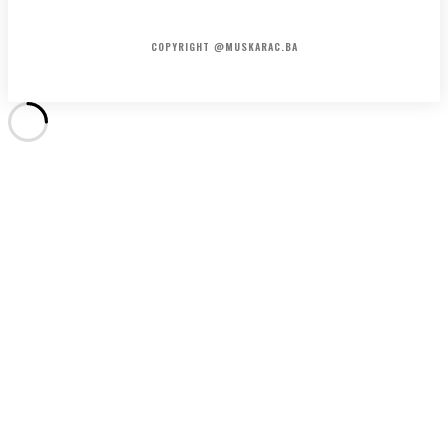
HOME
KONTAKT
O NAMA
COPYRIGHT @MUSKARAC.BA