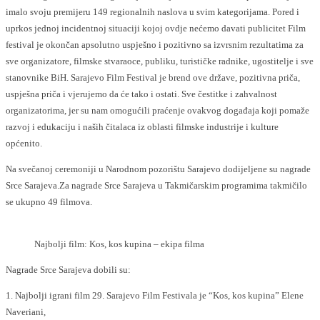
imalo svoju premijeru 149 regionalnih naslova u svim kategorijama. Pored i
uprkos jednoj incidentnoj situaciji kojoj ovdje nećemo davati publicitet Film
festival je okončan apsolutno uspješno i pozitivno sa izvrsnim rezultatima za
sve organizatore, filmske stvaraoce, publiku, turističke radnike, ugostitelje i sve
stanovnike BiH. Sarajevo Film Festival je brend ove države, pozitivna priča,
uspješna priča i vjerujemo da će tako i ostati. Sve čestitke i zahvalnost
organizatorima, jer su nam omogućili praćenje ovakvog događaja koji pomaže
razvoj i edukaciju i naših čitalaca iz oblasti filmske industrije i kulture
općenito.
Na svečanoj ceremoniji u Narodnom pozorištu Sarajevo dodijeljene su nagrade
Srce Sarajeva.Za nagrade Srce Sarajeva u Takmičarskim programima takmičilo
se ukupno 49 filmova.
Najbolji film: Kos, kos kupina – ekipa filma
Nagrade Srce Sarajeva dobili su:
1. Najbolji igrani film 29. Sarajevo Film Festivala je “Kos, kos kupina” Elene
Naveriani,