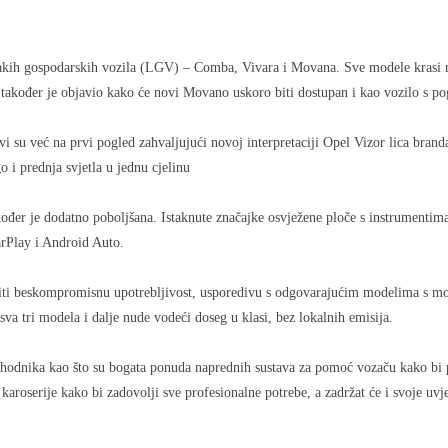
lakih gospodarskih vozila (LGV) – Comba, Vivara i Movana. Sve modele krasi nov
 također je objavio kako će novi Movano uskoro biti dostupan i kao vozilo s p
 su već na prvi pogled zahvaljujući novoj interpretaciji Opel Vizor lica brand
o i prednja svjetla u jednu cjelinu
er je dodatno poboljšana. Istaknute značajke osvježene ploče s instrumentima
arPlay i Android Auto.
diti beskompromisnu upotrebljivost, usporedivu s odgovarajućim modelima s m
a tri modela i dalje nude vodeći doseg u klasi, bez lokalnih emisija.
hodnika kao što su bogata ponuda naprednih sustava za pomoć vozaču kako bi put
aroserije kako bi zadovolji sve profesionalne potrebe, a zadržat će i svoje uvje