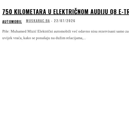
750 KILOMETARA U ELEKTRIČNOM AUDIJU Q8 E-T
MUSKARAC.BA
-
22/07/2026
AUTOMOBIL
Piše: Muhamed Mizić Električni automobili već odavno nisu rezervisani samo za gradsku vožnju. Ipak, jedno pitanje se
uvijek vraća, kako se ponašaju na dužim relacijama,...