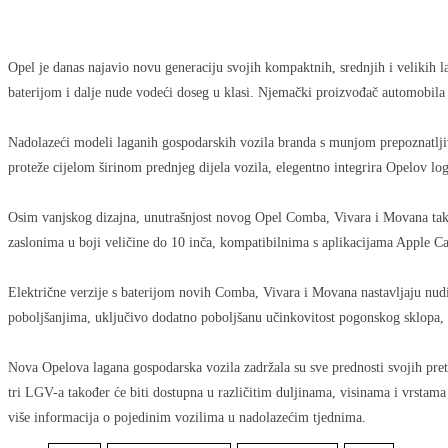
Opel je danas najavio novu generaciju svojih kompaktnih, srednjih i velikih 
baterijom i dalje nude vodeći doseg u klasi. Njemački proizvođač automobila
Nadolazeći modeli laganih gospodarskih vozila branda s munjom prepoznatljivi
proteže cijelom širinom prednjeg dijela vozila, elegentno integrira Opelov log
Osim vanjskog dizajna, unutrašnjost novog Opel Comba, Vivara i Movana takođ
zaslonima u boji veličine do 10 inča, kompatibilnima s aplikacijama Apple C
Električne verzije s baterijom novih Comba, Vivara i Movana nastavljaju nu
poboljšanjima, uključivo dodatno poboljšanu učinkovitost pogonskog sklopa, sv
Nova Opelova lagana gospodarska vozila zadržala su sve prednosti svojih pret
tri LGV-a također će biti dostupna u različitim duljinama, visinama i vrstama k
više informacija o pojedinim vozilima u nadolazećim tjednima.