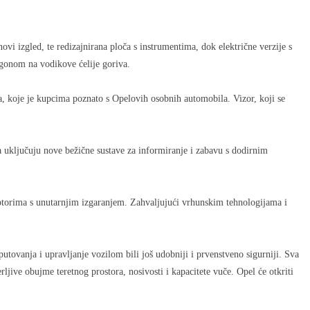
i izgled, te redizajnirana ploča s instrumentima, dok električne verzije s
ogonom na vodikove ćelije goriva.
a, koje je kupcima poznato s Opelovih osobnih automobila. Vizor, koji se
 uključuju nove bežične sustave za informiranje i zabavu s dodirnim
otorima s unutarnjim izgaranjem. Zahvaljujući vrhunskim tehnologijama i
ovanja i upravljanje vozilom bili još udobniji i prvenstveno sigurniji. Sva
rljive obujme teretnog prostora, nosivosti i kapacitete vuče. Opel će otkriti