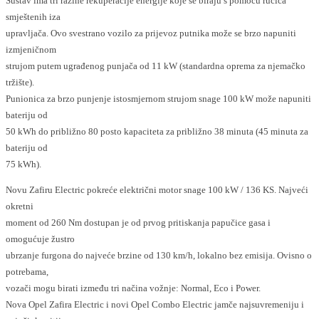
Sustav ima tri razine rekuperacije energije koje se biraju s pomoću ručica
smještenih iza
upravljača. Ovo svestrano vozilo za prijevoz putnika može se brzo napuniti
izmjeničnom
strujom putem ugrađenog punjača od 11 kW (standardna oprema za njemačko
tržište).
Punionica za brzo punjenje istosmjernom strujom snage 100 kW može napuniti
bateriju od
50 kWh do približno 80 posto kapaciteta za približno 38 minuta (45 minuta za
bateriju od
75 kWh).
Novu Zafiru Electric pokreće električni motor snage 100 kW / 136 KS. Najveći
okretni
moment od 260 Nm dostupan je od prvog pritiskanja papučice gasa i
omogućuje žustro
ubrzanje furgona do najveće brzine od 130 km/h, lokalno bez emisija. Ovisno o
potrebama,
vozači mogu birati između tri načina vožnje: Normal, Eco i Power.
Nova Opel Zafira Electric i novi Opel Combo Electric jamče najsuvremeniju i