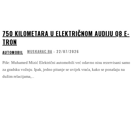
750 KILOMETARA U ELEKTRIČNOM AUDIJU Q8 E-
TRON
MUSKARAC.BA
-
22/07/2026
AUTOMOBIL
Piše: Muhamed Mizić Električni automobili već odavno nisu rezervisani samo
za gradsku vožnju. Ipak, jedno pitanje se uvijek vraća, kako se ponašaju na
dužim relacijama,...