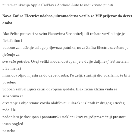
putem aplikacija Apple CarPlay i Android Auto te induktivno puniti.
Nova Zafira Electric: udobno, ultramoderno vozilo za VIP prijevoz do devet
osoba
Ako želite putovati sa svim članovima šire obitelji ili trebate vozilo koje je
fleksibilno i
udobno za nuđenje usluge prijevoza putnika, nova Zafira Electric savršeno je
rješenje za
sve vaše potrebe. Ovaj veliki model dostupan je u dvije duljine (4,98 metara i
5,33 metra)
i ima dovoljno mjesta za do devet osoba. Po želji, stražnji dio vozila može biti
posebno
udoban zahvaljujući četiri odvojena sjedala. Električna klizna vrata sa
senzorima za
otvaranje s obje strane vozila olakšavaju ulazak i izlazak iz drugog i trećeg
reda. Uz
nadoplatu je dostupan i panoramski stakleni krov za još prozračniji prostor i
jasan pogled
na nebo.