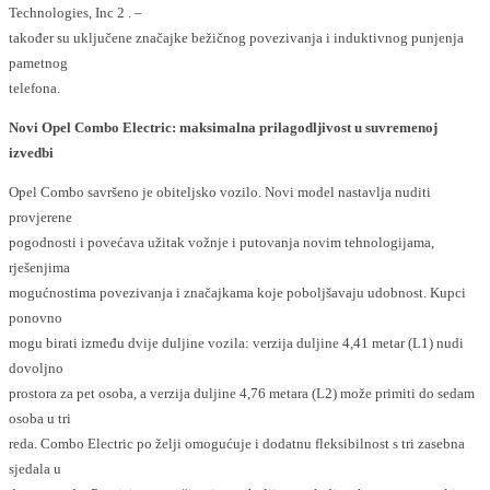
Technologies, Inc 2 . –
također su uključene značajke bežičnog povezivanja i induktivnog punjenja
pametnog
telefona.
Novi Opel Combo Electric: maksimalna prilagodljivost u suvremenoj
izvedbi
Opel Combo savršeno je obiteljsko vozilo. Novi model nastavlja nuditi
provjerene
pogodnosti i povećava užitak vožnje i putovanja novim tehnologijama,
rješenjima
mogućnostima povezivanja i značajkama koje poboljšavaju udobnost. Kupci
ponovno
mogu birati između dvije duljine vozila: verzija duljine 4,41 metar (L1) nudi
dovoljno
prostora za pet osoba, a verzija duljine 4,76 metara (L2) može primiti do sedam
osoba u tri
reda. Combo Electric po želji omogućuje i dodatnu fleksibilnost s tri zasebna
sjedala u