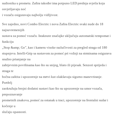
sudionika u prometu. Zafira također ima potpuno LED prednja svjetla koja
osvjetljavaju noć
i vozaču osiguravaju najbolju vidljivost.
Sve zajedno, novi Combo Electric i nova Zafira Electric svaki nude do 18
najsuvremenijih
sustava za pomoć vozaču. Istaknute značajke uključuju automatski tempomat i
funkciju
„Stop &amp; Go”, kao i kameru visoke razlučivosti za pregled straga od 180
stupnjeva. Intelli-Grip sa sustavom za pomoć pri vožnji na strminama osigurava
snažno prianjanje na
zahtjevnim površinama kao što su snijeg, blato ili pijesak. Senzori sprijeda i
straga te
bočna zaštita i upozorenje na mrtvi kut olakšavaju sigurno manevriranje.
Portfelj
zaokružuju brojni dodatni sustavi kao što su upozorenje na umor vozača,
prepoznavanje
prometnih znakova, pomoć za ostanak u traci, upozorenje na frontalni sudar i
kočenje u
slučaju opasnosti.