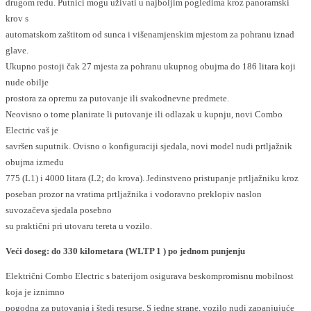
drugom redu. Putnici mogu uživati u najboljim pogledima kroz panoramski
krov s
automatskom zaštitom od sunca i višenamjenskim mjestom za pohranu iznad
glave.
Ukupno postoji čak 27 mjesta za pohranu ukupnog obujma do 186 litara koji
nude obilje
prostora za opremu za putovanje ili svakodnevne predmete.
Neovisno o tome planirate li putovanje ili odlazak u kupnju, novi Combo
Electric vaš je
savršen suputnik. Ovisno o konfiguraciji sjedala, novi model nudi prtljažnik
obujma između
775 (L1) i 4000 litara (L2; do krova). Jedinstveno pristupanje prtljažniku kroz
poseban prozor na vratima prtljažnika i vodoravno preklopiv naslon
suvozačeva sjedala posebno
su praktični pri utovaru tereta u vozilo.
Veći doseg: do 330 kilometara (WLTP 1 ) po jednom punjenju
Električni Combo Electric s baterijom osigurava beskompromisnu mobilnost
koja je iznimno
pogodna za putovanja i štedi resurse. S jedne strane, vozilo nudi zapanjujuće