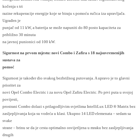
kočenja s tri
razine rekuperacije energije koje se biraju s pomoću ručica iza upravljača.
Ugrađen je
punjač od 11 kW, a baterija se može napuniti do 80 posto kapaciteta za
približno 30 minuta
na javnoj punionici od 100 kW.
Sigurnost na prvom mjestu: novi Combo i Zafira s 18 najsuvremenijih
sustava za
pomoć
Sigurnost je također dio svakog bezbrižnog putovanja. A upravo je to glavni
prioritet za
novi Opel Combo Electric i za novu Opel Zafiru Electric. Po prvi puta u svojoj
povijesti,
prostrani Combo dolazi s prilagodljivim svjetlima IntelliLux LED ® Matrix bez
zasljepljivanja koja su vodeća u klasi. Ukupno 14 LED elemenata – sedam sa
svake
strane – brinu se da je cesta optimalno osvijetljena u mraku bez zasljepljivanja
drugih