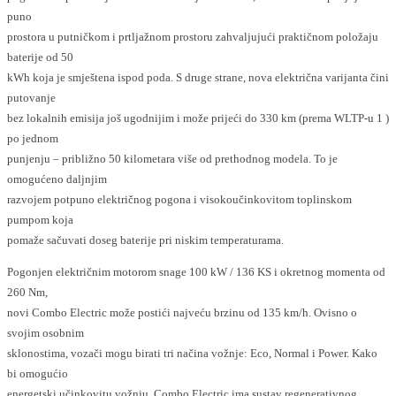
puno
prostora u putničkom i prtljažnom prostoru zahvaljujući praktičnom položaju
baterije od 50
kWh koja je smještena ispod poda. S druge strane, nova električna varijanta čini
putovanje
bez lokalnih emisija još ugodnijim i može prijeći do 330 km (prema WLTP-u 1 )
po jednom
punjenju – približno 50 kilometara više od prethodnog modela. To je
omogućeno daljnjim
razvojem potpuno električnog pogona i visokoučinkovitom toplinskom
pumpom koja
pomaže sačuvati doseg baterije pri niskim temperaturama.
Pogonjen električnim motorom snage 100 kW / 136 KS i okretnog momenta od
260 Nm,
novi Combo Electric može postići najveću brzinu od 135 km/h. Ovisno o
svojim osobnim
sklonostima, vozači mogu birati tri načina vožnje: Eco, Normal i Power. Kako
bi omogućio
energetski učinkovitu vožnju, Combo Electric ima sustav regenerativnog