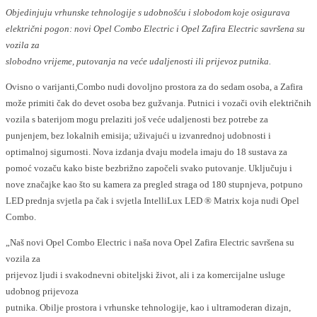
Objedinjuju vrhunske tehnologije s udobnošću i slobodom koje osigurava
električni pogon: novi Opel Combo Electric i Opel Zafira Electric savršena su
vozila za
slobodno vrijeme, putovanja na veće udaljenosti ili prijevoz putnika.
Ovisno o varijanti,Combo nudi dovoljno prostora za do sedam osoba, a Zafira
može primiti čak do devet osoba bez gužvanja. Putnici i vozači ovih električnih
vozila s baterijom mogu prelaziti još veće udaljenosti bez potrebe za
punjenjem, bez lokalnih emisija; uživajući u izvanrednoj udobnosti i
optimalnoj sigurnosti. Nova izdanja dvaju modela imaju do 18 sustava za
pomoć vozaču kako biste bezbrižno započeli svako putovanje. Uključuju i
nove značajke kao što su kamera za pregled straga od 180 stupnjeva, potpuno
LED prednja svjetla pa čak i svjetla IntelliLux LED ® Matrix koja nudi Opel
Combo.
„Naš novi Opel Combo Electric i naša nova Opel Zafira Electric savršena su
vozila za
prijevoz ljudi i svakodnevni obiteljski život, ali i za komercijalne usluge
udobnog prijevoza
putnika. Obilje prostora i vrhunske tehnologije, kao i ultramoderan dizajn,