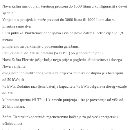
Nova Zafira ima obujam teretnog prostora do 1500 litara u konfiguraciji s devet
sjedala.
Varijanta s pet sjedala može prevesti do 3000 litara ili 4900 litara ako su
prisutna samo dva
ili tri putnika. Praktičnost poboljšava i visina nove Zafire Electric čijih je 1,9
metara
primjereno za parkiranje u podzemnim garažama.
Putujte dalje: do 350 kilometara (WLTP 1 ) po jednom punjenju
Nova Zafira Electric još je bolja nego prije u pogledu učinkovitosti i dosega.
Nova varijanta
ovog potpuno električnog vozila za prijevoz putnika dostupna je s baterijom
od 50 kWh ili
75 kWh. Dodatno razvijena baterija kapaciteta 75 kWh osigurava doseg vožnje
do 350
kilometara (prema WLTP-u 1 ) između punjenja – što je povećanje od više od
20 kilometara.
Zafira Electric također nudi regenerativno kočenje za još veću energetsku
učinkovitost.