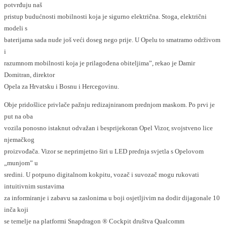
potvrđuju naš
pristup budućnosti mobilnosti koja je sigurno električna. Stoga, električni
modeli s
baterijama sada nude još veći doseg nego prije. U Opelu to smatramo održivom
i
razumnom mobilnosti koja je prilagođena obiteljima”, rekao je Damir
Domitran, direktor
Opela za Hrvatsku i Bosnu i Hercegovinu.
Obje pridošlice privlače pažnju redizajniranom prednjom maskom. Po prvi je
put na oba
vozila ponosno istaknut odvažan i besprijekoran Opel Vizor, svojstveno lice
njemačkog
proizvođača. Vizor se neprimjetno širi u LED prednja svjetla s Opelovom
„munjom” u
sredini. U potpuno digitalnom kokpitu, vozač i suvozač mogu rukovati
intuitivnim sustavima
za informiranje i zabavu sa zaslonima u boji osjetljivim na dodir dijagonale 10
inča koji
se temelje na platformi Snapdragon ® Cockpit društva Qualcomm