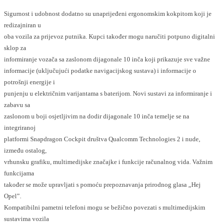
Sigurnost i udobnost dodatno su unaprijeđeni ergonomskim kokpitom koji je
redizajniran u
oba vozila za prijevoz putnika. Kupci također mogu naručiti potpuno digitalni
sklop za
informiranje vozača sa zaslonom dijagonale 10 inča koji prikazuje sve važne
informacije (uključujući podatke navigacijskog sustava) i informacije o
potrošnji energije i
punjenju u električnim varijantama s baterijom. Novi sustavi za informiranje i
zabavu sa
zaslonom u boji osjetljivim na dodir dijagonale 10 inča temelje se na
integriranoj
platformi Snapdragon Cockpit društva Qualcomm Technologies 2 i nude,
između ostalog,
vrhunsku grafiku, multimedijske značajke i funkcije računalnog vida. Važnim
funkcijama
također se može upravljati s pomoću prepoznavanja prirodnog glasa „Hej
Opel”.
Kompatibilni pametni telefoni mogu se bežično povezati s multimedijskim
sustavima vozila