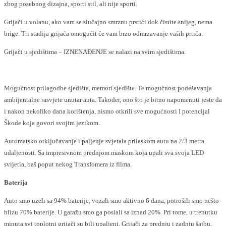
zbog posebnog dizajna, sporti stil, ali nije sporti.
Grijači u volanu, ako vam se slučajno smrznu prstići dok čistite snijeg, nema
brige. Tri stadija grijača omogućit će vam brzo odmrzavanje vaših prtića.
Grijači u sjedištima – IZNENAĐENJE se nalazi na svim sjedištima.
Mogućnost prilagodbe sjedišta, memori sjedište. Te mogućnost podešavanja
ambijentalne rasvjete unutar auta. Također, ono što je bitno napomenuti jeste da
i nakon nekoliko dana korištenja, nismo otkrili sve mogućnosti I potencijal
Škode koja govori svojim jezikom.
Automatsko otključavanje i paljenje svjetala prilaskom autu na 2/3 metra
udaljenosti. Sa impresivnom prednjom maskom koja upali sva svoja LED
svijetla, baš poput nekog Transfomera iz filma.
Baterija
Auto smo uzeli sa 94% baterije, vozali smo aktivno 6 dana, potrošili smo nešto
blizu 70% baterije. U garažu smo ga poslali sa iznad 20%. Pri tome, u trenutku
minuta svi toplotni grijači su bili upaljeni. Grijači za prednju i zadnju šajbu,