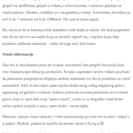
grijači na sjedištima, grijači u volanu i retrovizorima, i naravno grijanje za
cijelu kabinu. Ukratko, izdržljiv je i na gradskoj vožnji. A otvorena, dovoljno je
reći 6 do 7 sekundi od 0 do 100km/h. Da vam se kosa naježi.
Da, istina je da se baterija troši maaalkice brže kada je minus. Ali kad pogledate
one divne šavove na maski koja se proteže ispred vas, i toplinu koju daje
posebno odabrani materijal – ništa od toga neće biti bitno.
Ostale informacije
Ono što je fascinantno jeste da ovakav automobil ima pregršt inovacija koje
ćete čitanjem specifikacija preskočiti. Pa tako naprimjer nećete vidjeti pročitati
da prekrasno preglednom displeju možete naštimati sve što je potrebno za cijeli
automobil. A bit će dovoljno samo njećni dodir onog vašeg urgijanog prsta (
ugrijanog od grijača s volana). Jednim potezom otvarate prekrasni otvor iznad
glave, koji će opet dati onaj “space touch”, a isto će se dogoditi i kad želite
ručno upaliti svijetlo u autu, samo dodir – nema tipke.
Naravno, uskoro ćemo izbaciti i video prezentaciju pa ćete sve to moći vidjeti i
u praksi. Doduše, praksa bi značila da morate sjesti u Eyaq-a 😊