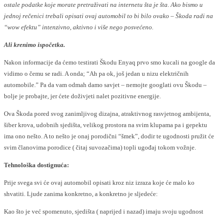
ostale podatke koje morate pretraživati na internetu šta je šta. Ako bismo u
jednoj rečenici trebali opisati ovaj automobil to bi bilo ovako – Škoda radi na
“wow efektu” intenzivno, aktivno i više nego posvećeno.
Ali krenimo ispočetka.
Nakon informacije da ćemo testirati Škodu Enyaq prvo smo kucali na google da
vidimo o čemu se radi. A onda; “Ah pa ok, još jedan u nizu električnih
automobile.” Pa da vam odmah damo savjet – nemojte googlati ovu Škodu –
bolje je probajte, jer ćete doživjeti nalet pozitivne energije.
Ova Škoda pored svog zanimljivog dizajna, atraktivnog rasvjetnog ambijenta,
šiber krova, udobnih sjedišta, velikog prostora na svim klupama pa i gepektu
ima ono nešto. A to nešto je onaj porodični “šmek”, dodir te ugodnosti pružit će
svim članovima porodice ( čitaj suvozačima) topli ugođaj tokom vožnje.
Tehnološka dostignuća:
Prije svega svi će ovaj automobil opisati kroz niz izraza koje će malo ko
shvatiti. Ljude zanima konkretno, a konkretno je sljedeće:
Kao što je već spomenuto, sjedišta ( naprijed i nazad) imaju svoju ugodnost