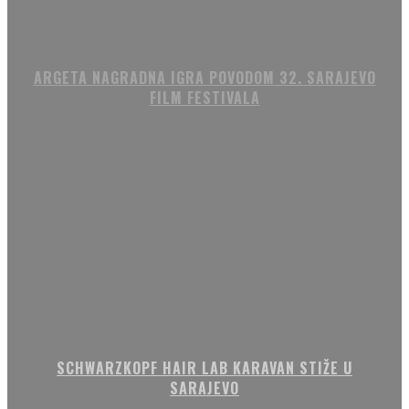
ARGETA NAGRADNA IGRA POVODOM 32. SARAJEVO
FILM FESTIVALA
SCHWARZKOPF HAIR LAB KARAVAN STIŽE U
SARAJEVO