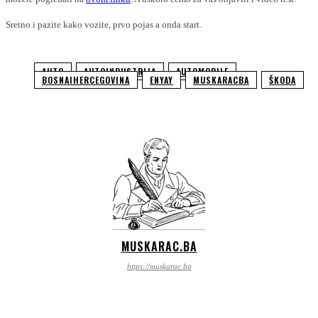
Sretno i pazite kako vozite, prvo pojas a onda start.
AUTO
AUTOINDUSTRIJA
AUTOMOBILE
BOSNAIHERCEGOVINA
ENYAY
MUSKARACBA
ŠKODA
MUSKARAC.BA
https://muskarac.ba