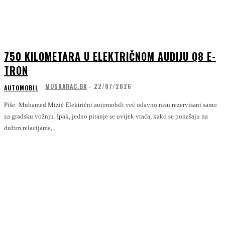
750 KILOMETARA U ELEKTRIČNOM AUDIJU Q8 E-
TRON
MUSKARAC.BA
-
22/07/2026
AUTOMOBIL
Piše: Muhamed Mizić Električni automobili već odavno nisu rezervisani samo
za gradsku vožnju. Ipak, jedno pitanje se uvijek vraća, kako se ponašaju na
dužim relacijama,...