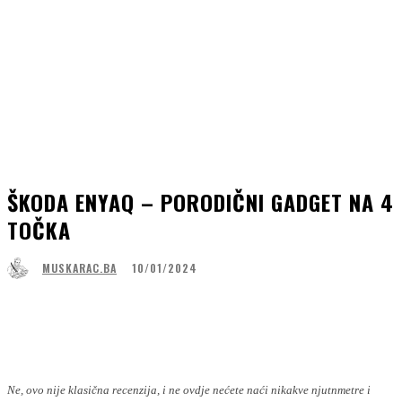
ŠKODA ENYAQ – PORODIČNI GADGET NA 4
TOČKA
10/01/2024
MUSKARAC.BA
Facebook
WhatsApp
Linkedin
Viber
Ne, ovo nije klasična recenzija, i ne ovdje nećete naći nikakve njutnmetre i