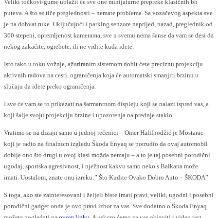
Veliki točkovi/gume ublažit će sve one minijaturne prepreke klasičnih bh
puteva. A što se tiče preglednosti – nemate problema. Sa vozačevog aspekta sve
je na dohvat ruke. Uključujući i parking senzore naprijed, nazad, preglednik od
360 stepeni, opremljenost kamerama, sve u svemu nema šanse da vam se desi da
nekog zakačite, ogrebete, ili ne vidite kuda idete.
Isto tako u toku vožnje, ažuriranim sistemom dobit ćete preciznu projekciju
aktivnih radova na cesti, ograničenja koja će automatski smanjiti brzinu u
slučaju da idete preko ograničenja.
I sve će vam se to prikazati na šarmantnom displeju koji se nalazi ispred vas, a
koji šalje svoju projekciju brzine i upozorenja na prednje staklo.
Vratimo se na dizajn samo u jednoj rečenici – Omer Halilhodžić je Mostarac
koji je radio na finalnom izgledu Škoda Enyaq se potrudio da ovaj automobil
dobije ono što drugi u ovoj klasi možda nemaju – a to je taj posebni porodični
ugođaj, sportska agresivnost, i nježnost kakvu samo neko s Balkana može
imati. Uostalom, znate onu izreku:” Što Kudite Ovako Dobro Auto – ŠKODA”
S toga, ako ste zainteresovani i željeli biste imati pravi, veliki, ugodni i posebni
porodični gadget onda je ovo pravi izbor za vas. Sve dodatno o Škoda Enyaq
možete pogledati na
ovom linku
. A uskoro ćemo za vas objaviti i video test.