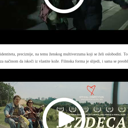
identiteta, preciznije, na temu ženskog multiverzuma koji se želi osloboditi. To
načinom da iskoči iz vlastite kože. Filmska forma je slijedi, i sama se preobl