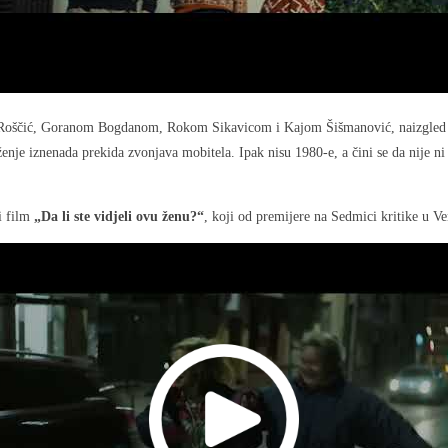
Roščić, Goranom Bogdanom, Rokom Sikavicom i Kajom Šišmanović, naizgled se od
nje iznenada prekida zvonjava mobitela. Ipak nisu 1980-e, a čini se da nije 
i film
„Da li ste vidjeli ovu ženu?“
, koji od premijere na Sedmici kritike u Ven