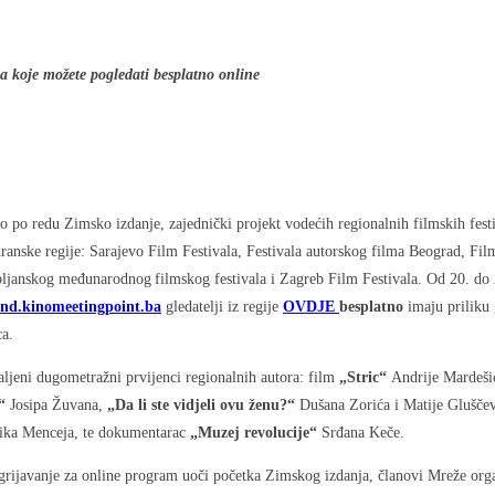
ja koje možete pogledati besplatno online
o po redu Zimsko izdanje, zajednički projekt vodećih regionalnih filmskih fest
dranske regije: Sarajevo Film Festivala, Festivala autorskog filma Beograd, Fil
ljanskog međunarodnog filmskog festivala i Zagreb Film Festivala. Od 20. do 
nd.kinomeetingpoint.ba
gledatelji iz regije
OVDJE
besplatno
imaju priliku 
ca.
ljeni dugometražni prvijenci regionalnih autora: film
„Stric“
Andrije Mardeši
“
Josipa Žuvana,
„Da li ste vidjeli ovu ženu?“
Dušana Zorića i Matije Gluščev
ka Menceja, te dokumentarac
„Muzej revolucije“
Srđana Keče.
grijavanje za online program uoči početka Zimskog izdanja, članovi Mreže orga