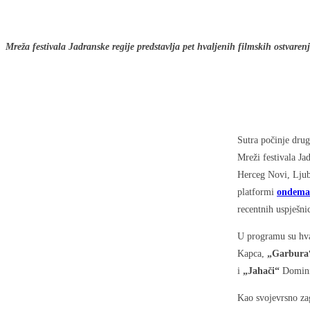
Mreža festivala Jadranske regije predstavlja pet hvaljenih filmskih ostvaren
Sutra počinje drug
Mreži festivala Ja
Herceg Novi, Ljub
platformi
ondema
recentnih uspješni
U programu su hva
Kapca,
„Garbura
i
„Jahači“
Domini
Kao svojevrsno za