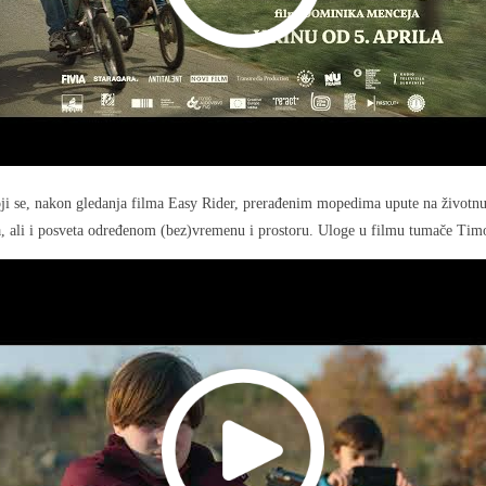
ji se, nakon gledanja filma Easy Rider, prerađenim mopedima upute na životnu 
lja, ali i posveta određenom (bez)vremenu i prostoru. Uloge u filmu tumače Tim