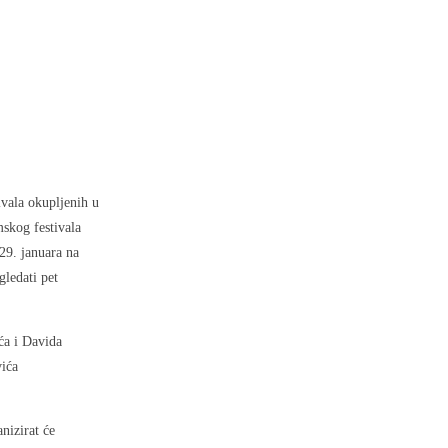
ivala okupljenih u
mskog festivala
29. januara na
gledati pet
ća i Davida
ića
nizirat će