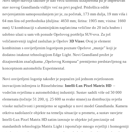
Novi smjer razvoja također je dao veću slobodu dizajnerima pa je impresivan
stav novog Grandlanda vidljiv već na prvi pogled. Pridošlica odiše
nevjerojatnim samopouzdanjem jer je, za početak, 173 mm dulja, 19 mm viša i
64 mm šira od prethodnika (duljina: 4650 mm; širina: 1905 mm; visina: 1660
mm). U kombinaciji s aluminijskim naplatcima veličine do 20 inča hrabro i
udobno ulazi u sam vrh ponude Opelovog portfelja SUV-ova. Za još
veličanstveniji izgled zaslužan je Opelov
3D Vizor.
Ovaj je element
kombiniran s osvijetljenim logotipom poznate Opelove „munje” koji je
dodatno istaknut tehnologijom Edge Light. Novi Grandland prožet je
dizajnerskim značajkama „Opelovog Kompasa” premijerno predstavljenog na
konceptnom automobilu Experimental.
Novi osvijetljeni logotip također je popraćen još jednom svjetlosnom
inovacijom inženjera iz Rüsselsheima:
Intelli-Lux Pixel Matrix HD
–
vodećim svjetlima u automobilskoj industriji. Sustav sadrži više od 50 000
elemenata (točnije 51 200, tj. 25 600 sa svake strane) za distribuciju svjetla
visoke razlučivosti i premijerno se ugrađuje u novi model Grandlanda. Kamera
otkriva nadolazeće objekte na temelju situacije u prometu, a sustav rasvjete
Intelli-Lux Pixel Matrix HD zatim izrezuje te objekte još preciznije od
standardnih tehnologija Matrix Light i isporučuje mnogo svjetliji i homogeniji