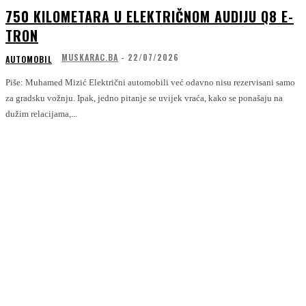
750 KILOMETARA U ELEKTRIČNOM AUDIJU Q8 E-
TRON
MUSKARAC.BA
-
22/07/2026
AUTOMOBIL
Piše: Muhamed Mizić Električni automobili već odavno nisu rezervisani samo
za gradsku vožnju. Ipak, jedno pitanje se uvijek vraća, kako se ponašaju na
dužim relacijama,...