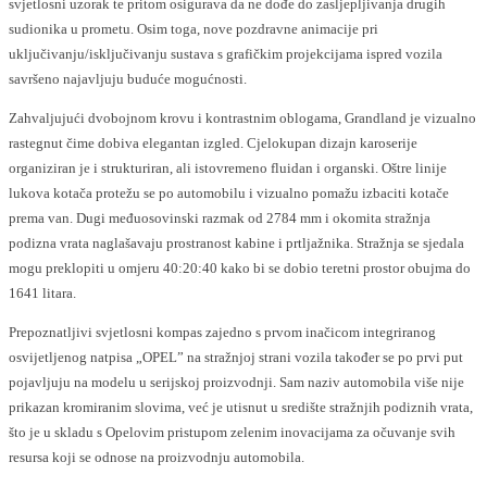
svjetlosni uzorak te pritom osigurava da ne dođe do zasljepljivanja drugih
sudionika u prometu. Osim toga, nove pozdravne animacije pri
uključivanju/isključivanju sustava s grafičkim projekcijama ispred vozila
savršeno najavljuju buduće mogućnosti.
Zahvaljujući dvobojnom krovu i kontrastnim oblogama, Grandland je vizualno
rastegnut čime dobiva elegantan izgled. Cjelokupan dizajn karoserije
organiziran je i strukturiran, ali istovremeno fluidan i organski. Oštre linije
lukova kotača protežu se po automobilu i vizualno pomažu izbaciti kotače
prema van. Dugi međuosovinski razmak od 2784 mm i okomita stražnja
podizna vrata naglašavaju prostranost kabine i prtljažnika. Stražnja se sjedala
mogu preklopiti u omjeru 40:20:40 kako bi se dobio teretni prostor obujma do
1641 litara.
Prepoznatljivi svjetlosni kompas zajedno s prvom inačicom integriranog
osvijetljenog natpisa „OPEL” na stražnjoj strani vozila također se po prvi put
pojavljuju na modelu u serijskoj proizvodnji. Sam naziv automobila više nije
prikazan kromiranim slovima, već je utisnut u središte stražnjih podiznih vrata,
što je u skladu s Opelovim pristupom zelenim inovacijama za očuvanje svih
resursa koji se odnose na proizvodnju automobila.