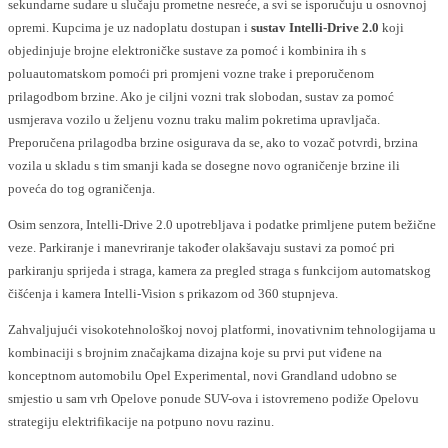
sekundarne sudare u slučaju prometne nesreće, a svi se isporučuju u osnovnoj
opremi. Kupcima je uz nadoplatu dostupan i
sustav Intelli-Drive 2.0
koji
objedinjuje brojne elektroničke sustave za pomoć i kombinira ih s
poluautomatskom pomoći pri promjeni vozne trake i preporučenom
prilagodbom brzine. Ako je ciljni vozni trak slobodan, sustav za pomoć
usmjerava vozilo u željenu voznu traku malim pokretima upravljača.
Preporučena prilagodba brzine osigurava da se, ako to vozač potvrdi, brzina
vozila u skladu s tim smanji kada se dosegne novo ograničenje brzine ili
poveća do tog ograničenja.
Osim senzora, Intelli-Drive 2.0 upotrebljava i podatke primljene putem bežične
veze. Parkiranje i manevriranje također olakšavaju sustavi za pomoć pri
parkiranju sprijeda i straga, kamera za pregled straga s funkcijom automatskog
čišćenja i kamera Intelli-Vision s prikazom od 360 stupnjeva.
Zahvaljujući visokotehnološkoj novoj platformi, inovativnim tehnologijama u
kombinaciji s brojnim značajkama dizajna koje su prvi put viđene na
konceptnom automobilu Opel Experimental, novi Grandland udobno se
smjestio u sam vrh Opelove ponude SUV-ova i istovremeno podiže Opelovu
strategiju elektrifikacije na potpuno novu razinu.