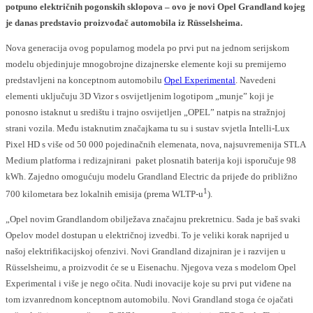
potpuno električnih pogonskih sklopova – ovo je novi Opel Grandland kojeg
je danas predstavio proizvođač automobila iz Rüsselsheima.
Nova generacija ovog popularnog modela po prvi put na jednom serijskom
modelu objedinjuje mnogobrojne dizajnerske elemente koji su premijerno
predstavljeni na konceptnom automobilu
Opel Experimental
. Navedeni
elementi uključuju 3D Vizor s osvijetljenim logotipom „munje” koji je
ponosno istaknut u središtu i trajno osvijetljen „OPEL” natpis na stražnjoj
strani vozila. Među istaknutim značajkama tu su i sustav svjetla Intelli-Lux
Pixel HD s više od 50 000 pojedinačnih elemenata, nova, najsuvremenija STLA
Medium platforma i redizajnirani paket plosnatih baterija koji isporučuje 98
kWh. Zajedno omogućuju modelu Grandland Electric da prijeđe do približno
1
700 kilometara bez lokalnih emisija (prema WLTP-u
).
„Opel novim Grandlandom obilježava značajnu prekretnicu. Sada je baš svaki
Opelov model dostupan u električnoj izvedbi. To je veliki korak naprijed u
našoj elektrifikacijskoj ofenzivi. Novi Grandland dizajniran je i razvijen u
Rüsselsheimu, a proizvodit će se u Eisenachu. Njegova veza s modelom Opel
Experimental i više je nego očita. Nudi inovacije koje su prvi put viđene na
tom izvanrednom konceptnom automobilu. Novi Grandland stoga će ojačati