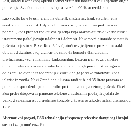
kost, dolazi u osnovnoj opremi i jamči vrhunsku udobnost čak i tijekom dugih
putovanja. Sve tkanine u unutrašnjosti vozila 100 % su reciklirane!
Kao vozilo koje je usmjereno na obitelji, snažan naglasak stavljen je na
svestranu unutrašnjost. Cilj nije bio samo osigurati što više pretinaca za
pohranu, već i pronaći inovativna rješenja koja olakšavaju život korisnicima i
istovremeno poboljšavaju udobnost i dobrobit. Na sam vrh piramide pametnih
rješenja smjestio se
Pixel Box
. Zahvaljujući osvijetljenom prozirnom staklu i
oblozi od tkanine, ovaj element ne samo da konzolu čini vizualno
privlačnijom, već je i iznimno funkcionalan. Bežični punjač za pametne
telefone nalazi se iza stakla kako bi se uređaji mogli puniti dok su sigurno
odloženi. Telefon je također uvijek vidljiv pa ga je teško zaboraviti kada
izlazite iz vozila. Novi Grandland ukupno nudi više od 35 litara prostora za
pohranu raspoređenih po unutarnjim pretincima: od pametnog rješenja Pixel
Box preko džepova za pametne telefone u naslonima prednjih sjedala do
velikog spremišta ispod središnje konzole u kojem se također nalazi utičnica od
12 V.
Alternativni pogoni, FSD tehnologija (
frequency selective damping)
i brojni
sustavi za pomoć vozaču