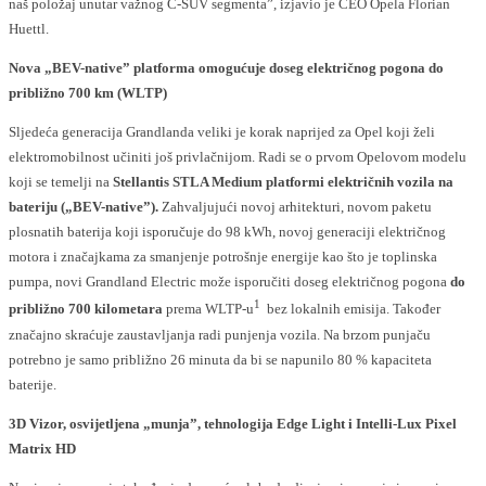
naš položaj unutar važnog C-SUV segmenta”, izjavio je CEO Opela Florian
Huettl.
Nova „BEV-native” platforma omogućuje doseg električnog pogona do
približno 700 km (WLTP)
Sljedeća generacija Grandlanda veliki je korak naprijed za Opel koji želi
elektromobilnost učiniti još privlačnijom. Radi se o prvom Opelovom modelu
koji se temelji na
Stellantis STLA Medium platformi električnih vozila na
bateriju („BEV-native”).
Zahvaljujući novoj arhitekturi, novom paketu
plosnatih baterija koji isporučuje do 98 kWh, novoj generaciji električnog
motora i značajkama za smanjenje potrošnje energije kao što je toplinska
pumpa, novi Grandland Electric može isporučiti doseg električnog pogona
do
1
približno 700 kilometara
prema WLTP-u
bez lokalnih emisija. Također
značajno skraćuje zaustavljanja radi punjenja vozila. Na brzom punjaču
potrebno je samo približno 26 minuta da bi se napunilo 80 % kapaciteta
baterije.
3D Vizor, osvijetljena „munja”, tehnologija Edge Light i Intelli-Lux Pixel
Matrix HD