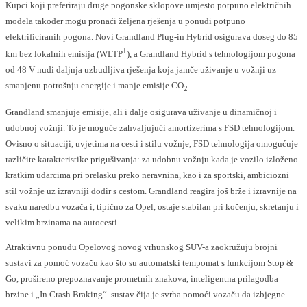
Kupci koji preferiraju druge pogonske sklopove umjesto potpuno električnih
modela također mogu pronaći željena rješenja u ponudi potpuno
elektrificiranih pogona. Novi Grandland Plug-in Hybrid osigurava doseg do 85
1
km bez lokalnih emisija (WLTP
), a Grandland Hybrid s tehnologijom pogona
od 48 V nudi daljnja uzbudljiva rješenja koja jamče uživanje u vožnji uz
smanjenu potrošnju energije i manje emisije CO
.
2
Grandland smanjuje emisije, ali i dalje osigurava uživanje u dinamičnoj i
udobnoj vožnji. To je moguće zahvaljujući amortizerima s FSD tehnologijom.
Ovisno o situaciji, uvjetima na cesti i stilu vožnje, FSD tehnologija omogućuje
različite karakteristike prigušivanja: za udobnu vožnju kada je vozilo izloženo
kratkim udarcima pri prelasku preko neravnina, kao i za sportski, ambiciozni
stil vožnje uz izravniji dodir s cestom. Grandland reagira još brže i izravnije na
svaku naredbu vozača i, tipično za Opel, ostaje stabilan pri kočenju, skretanju i
velikim brzinama na autocesti.
Atraktivnu ponudu Opelovog novog vrhunskog SUV-a zaokružuju brojni
sustavi za pomoć vozaču kao što su automatski tempomat s funkcijom Stop &
Go, prošireno prepoznavanje prometnih znakova, inteligentna prilagodba
brzine i „In Crash Braking“ sustav čija je svrha pomoći vozaču da izbjegne