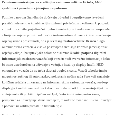
Prostrana unutrašnjost sa središnjim zaslonom veličine 16 inča, AGR
sjedalima i pametnim rješenjima za pohranu
Putnike u novom Grandlandu dočekuju odvažni i besprijekorno izvedeni
praktični elementi u kombinaciji s toplom i privlačnom okolinom. U pogledu
arhitekture vozila, pojedinačni dijelovi unutrašnjosti vodoravno su raspoređeni
s linijama koje se protežu od ploče s instrumentima do vrata i time povećavaju
osjećaj širine i prostranosti, dok je
središnji zaslon veličine 16 inča
blago
okrenut prema vozaču, a visoko postavljena središnja konzola jamči sportski
osjećaj vožnje. Iza upravljača nalazi se diskretan
široki i potpuno digitalni
informacijski zaslon za vozača
koji vozaču nudi sve važne informacije kako
bi ostao usredotočen na uživanje u vožnji, a head-up display Intelli-HUD
omogućava vozaču da ne treba skretati pogled s ceste. Vozači također imaju
mogućnost ručnog ili automatskog pokretanja načina rada Pure koji smanjuje
količinu sadržaja prikazanog na informacijskom zaslonu za vozača, head-up
displayju i središnjem zaslonu kako bi se dodatno otklonile smetnje tijekom
vožnje noću ili po kiši. Tipično za Opel, često korištenim postavkama,
primjerice za upravljanje klima-uređajem, također se može intuitivno upravljati
s pomoću nekoliko preostalih fizičkih tipki.