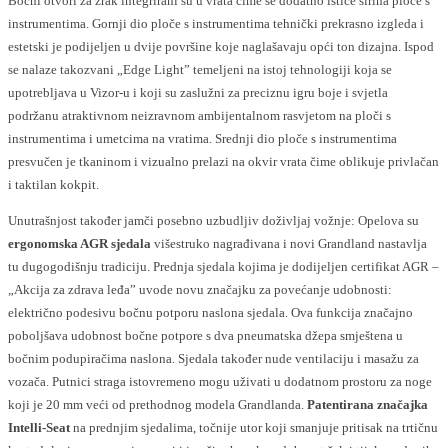
Bočni otvori za zrak integrirani su u vrata čime se dodatno ističe širina ploče s
instrumentima. Gornji dio ploče s instrumentima tehnički prekrasno izgleda i
estetski je podijeljen u dvije površine koje naglašavaju opći ton dizajna. Ispod
se nalaze takozvani „Edge Light” temeljeni na istoj tehnologiji koja se
upotrebljava u Vizor-u i koji su zaslužni za preciznu igru boje i svjetla
podržanu atraktivnom neizravnom ambijentalnom rasvjetom na ploči s
instrumentima i umetcima na vratima. Srednji dio ploče s instrumentima
presvučen je tkaninom i vizualno prelazi na okvir vrata čime oblikuje privlačan
i taktilan kokpit.
Unutrašnjost također jamči posebno uzbudljiv doživljaj vožnje: Opelova su
ergonomska AGR sjedala
višestruko nagrađivana i novi Grandland nastavlja
tu dugogodišnju tradiciju. Prednja sjedala kojima je dodijeljen certifikat AGR –
„Akcija za zdrava leđa” uvode novu značajku za povećanje udobnosti:
električno podesivu bočnu potporu naslona sjedala. Ova funkcija značajno
poboljšava udobnost bočne potpore s dva pneumatska džepa smještena u
bočnim podupiračima naslona. Sjedala također nude ventilaciju i masažu za
vozača. Putnici straga istovremeno mogu uživati u dodatnom prostoru za noge
koji je 20 mm veći od prethodnog modela Grandlanda.
Patentirana značajka
Intelli-Seat
na prednjim sjedalima, točnije utor koji smanjuje pritisak na trtičnu