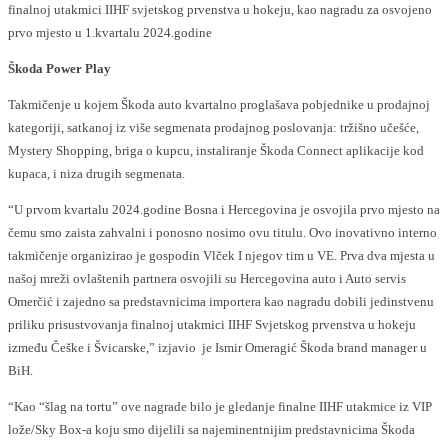
finalnoj utakmici IIHF svjetskog prvenstva u hokeju, kao nagradu za osvojeno
prvo mjesto u 1.kvartalu 2024.godine
Škoda Power Play
Takmičenje u kojem Škoda auto kvartalno proglašava pobjednike u prodajnoj
kategoriji, satkanoj iz više segmenata prodajnog poslovanja: tržišno učešće,
Mystery Shopping, briga o kupcu, instaliranje Škoda Connect aplikacije kod
kupaca, i niza drugih segmenata.
“U prvom kvartalu 2024.godine Bosna i Hercegovina je osvojila prvo mjesto na
čemu smo zaista zahvalni i ponosno nosimo ovu titulu. Ovo inovativno interno
takmičenje organizirao je gospodin Vlček I njegov tim u VE. Prva dva mjesta u
našoj mreži ovlaštenih partnera osvojili su Hercegovina auto i Auto servis
Omerčić i zajedno sa predstavnicima importera kao nagradu dobili jedinstvenu
priliku prisustvovanja finalnoj utakmici IIHF Svjetskog prvenstva u hokeju
između Češke i Švicarske,” izjavio je Ismir Omeragić Škoda brand manager u
BiH.
“Kao “šlag na tortu” ove nagrade bilo je gledanje finalne IIHF utakmice iz VIP
lože/Sky Box-a koju smo dijelili sa najeminentnijim predstavnicima Škoda