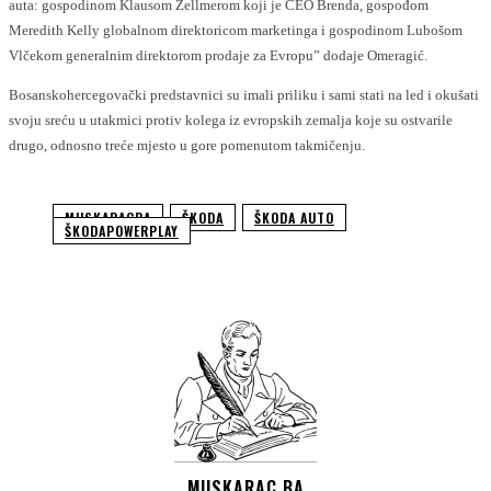
auta: gospodinom Klausom Zellmerom koji je CEO Brenda, gospođom
Meredith Kelly globalnom direktoricom marketinga i gospodinom Lubošom
Vlčekom generalnim direktorom prodaje za Evropu” dodaje Omeragić.
Bosanskohercegovački predstavnici su imali priliku i sami stati na led i okušati
svoju sreću u utakmici protiv kolega iz evropskih zemalja koje su ostvarile
drugo, odnosno treće mjesto u gore pomenutom takmičenju.
MUSKARACBA
ŠKODA
ŠKODA AUTO
ŠKODAPOWERPLAY
MUSKARAC.BA