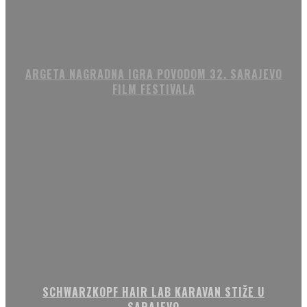
ARGETA NAGRADNA IGRA POVODOM 32. SARAJEVO
FILM FESTIVALA
SCHWARZKOPF HAIR LAB KARAVAN STIŽE U
SARAJEVO