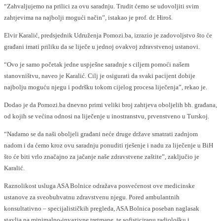
“Zahvaljujemo na prilici za ovu saradnju. Trudit ćemo se udovoljiti svim
zahtjevima na najbolji mogući način”, istakao je prof. dr. Hiroš.
Elvir Karalić, predsjednik Udruženja Pomozi.ba, izrazio je zadovoljstvo što će
građani imati priliku da se liječe u jednoj ovakvoj zdravstvenoj ustanovi.
“Ovo je samo početak jedne uspješne saradnje s ciljem pomoći našem
stanovništvu, naveo je Karalić. Cilj je osigurati da svaki pacijent dobije
najbolju moguću njegu i podršku tokom cijelog procesa liječenja”, rekao je.
Dodao je da Pomozi.ba dnevno primi veliki broj zahtjeva oboljelih bh. građana,
od kojih se većina odnosi na liječenje u inostranstvu, prvenstveno u Turskoj.
“Nadamo se da naši oboljeli građani neće druge države smatrati zadnjom
nadom i da ćemo kroz ovu saradnju ponuditi rješenje i nadu za liječenje u BiH
što će biti vrlo značajno za jačanje naše zdravstvene zaštite”, zaključio je
Karalić.
Raznolikost usluga ASA Bolnice odražava posvećenost ove medicinske
ustanove za sveobuhvatnu zdravstvenu njegu. Pored ambulantnih
konsultativno – specijalističkih pregleda, ASA Bolnica poseban naglasak
stavlja na minimalno-invazivne tretmane, te sofisticiranu radiološku i