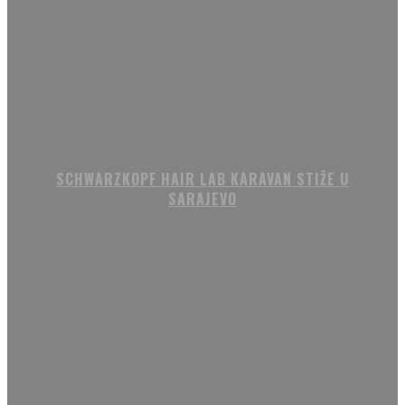
SCHWARZKOPF HAIR LAB KARAVAN STIŽE U
SARAJEVO