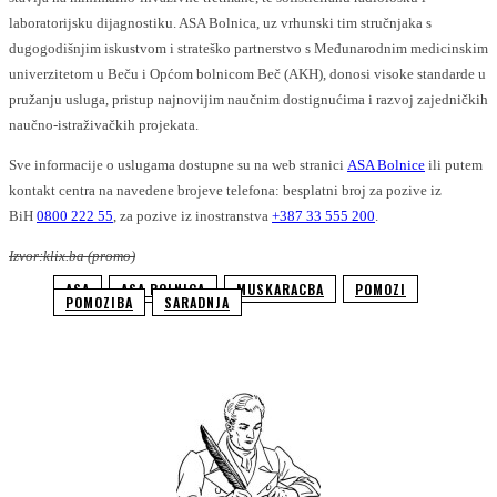
laboratorijsku dijagnostiku. ASA Bolnica, uz vrhunski tim stručnjaka s
dugogodišnjim iskustvom i strateško partnerstvo s Međunarodnim medicinskim
univerzitetom u Beču i Općom bolnicom Beč (AKH), donosi visoke standarde u
pružanju usluga, pristup najnovijim naučnim dostignućima i razvoj zajedničkih
naučno-istraživačkih projekata.
Sve informacije o uslugama dostupne su na web stranici
ASA Bolnice
ili putem
kontakt centra na navedene brojeve telefona: besplatni broj za pozive iz
BiH
0800 222 55
, za pozive iz inostranstva
+387 33 555 200
.
Izvor:klix.ba (promo)
ASA
ASA BOLNICA
MUSKARACBA
POMOZI
POMOZIBA
SARADNJA