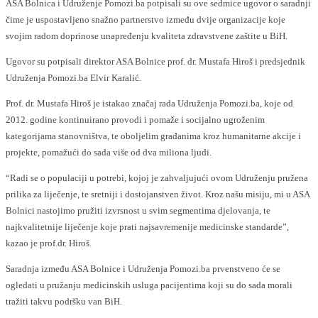
ASA Bolnica i Udruženje Pomozi.ba potpisali su ove sedmice ugovor o saradnji
čime je uspostavljeno snažno partnerstvo između dvije organizacije koje
svojim radom doprinose unapređenju kvaliteta zdravstvene zaštite u BiH.
Ugovor su potpisali direktor ASA Bolnice prof. dr. Mustafa Hiroš i predsjednik
Udruženja Pomozi.ba Elvir Karalić.
Prof. dr. Mustafa Hiroš je istakao značaj rada Udruženja Pomozi.ba, koje od
2012. godine kontinuirano provodi i pomaže i socijalno ugroženim
kategorijama stanovništva, te oboljelim građanima kroz humanitarne akcije i
projekte, pomažući do sada više od dva miliona ljudi.
“Radi se o populaciji u potrebi, kojoj je zahvaljujući ovom Udruženju pružena
prilika za liječenje, te sretniji i dostojanstven život. Kroz našu misiju, mi u ASA
Bolnici nastojimo pružiti izvrsnost u svim segmentima djelovanja, te
najkvalitetnije liječenje koje prati najsavremenije medicinske standarde”,
kazao je prof.dr. Hiroš.
Saradnja između ASA Bolnice i Udruženja Pomozi.ba prvenstveno će se
ogledati u pružanju medicinskih usluga pacijentima koji su do sada morali
tražiti takvu podršku van BiH.