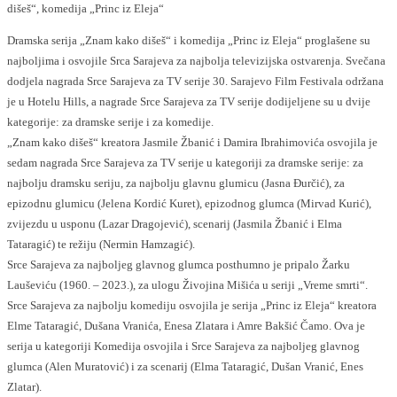
dišeš“, komedija „Princ iz Eleja“
Dramska serija „Znam kako dišeš“ i komedija „Princ iz Eleja“ proglašene su
najboljima i osvojile Srca Sarajeva za najbolja televizijska ostvarenja. Svečana
dodjela nagrada Srce Sarajeva za TV serije 30. Sarajevo Film Festivala održana
je u Hotelu Hills, a nagrade Srce Sarajeva za TV serije dodijeljene su u dvije
kategorije: za dramske serije i za komedije.
„Znam kako dišeš“ kreatora Jasmile Žbanić i Damira Ibrahimovića osvojila je
sedam nagrada Srce Sarajeva za TV serije u kategoriji za dramske serije: za
najbolju dramsku seriju, za najbolju glavnu glumicu (Jasna Đurčić), za
epizodnu glumicu (Jelena Kordić Kuret), epizodnog glumca (Mirvad Kurić),
zvijezdu u usponu (Lazar Dragojević), scenarij (Jasmila Žbanić i Elma
Tataragić) te režiju (Nermin Hamzagić).
Srce Sarajeva za najboljeg glavnog glumca posthumno je pripalo Žarku
Lauševiću (1960. – 2023.), za ulogu Živojina Mišića u seriji „Vreme smrti“.
Srce Sarajeva za najbolju komediju osvojila je serija „Princ iz Eleja“ kreatora
Elme Tataragić, Dušana Vranića, Enesa Zlatara i Amre Bakšić Čamo. Ova je
serija u kategoriji Komedija osvojila i Srce Sarajeva za najboljeg glavnog
glumca (Alen Muratović) i za scenarij (Elma Tataragić, Dušan Vranić, Enes
Zlatar).