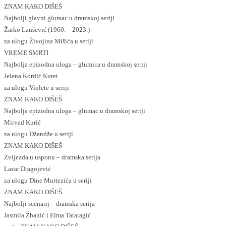
ZNAM KAKO DIŠEŠ
Najbolji glavni glumac u dramskoj seriji
Žarko Laušević (1960. – 2023.)
za ulogu Živojina Mišića u seriji
VREME SMRTI
Najbolja epizodna uloga – glumica u dramskoj seriji
Jelena Kordić Kuret
za ulogu Violete u seriji
ZNAM KAKO DIŠEŠ
Najbolja epizodna uloga – glumac u dramskoj seriji
Mirvad Kurić
za ulogu Džandže u seriji
ZNAM KAKO DIŠEŠ
Zvijezda u usponu – dramska serija
Lazar Dragojević
za ulogu Dine Murtezića u seriji
ZNAM KAKO DIŠEŠ
Najbolji scenarij – dramska serija
Jasmila Žbanić i Elma Tataragić