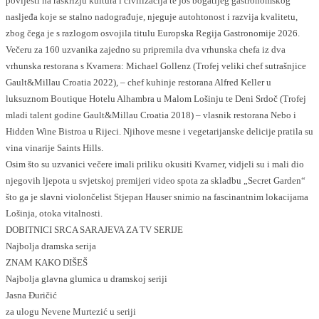
povijesti na raskrižju kultura i civilizacija te još bogatijeg gastronomskog
nasljeđa koje se stalno nadograđuje, njeguje autohtonost i razvija kvalitetu,
zbog čega je s razlogom osvojila titulu Europska Regija Gastronomije 2026.
Večeru za 160 uzvanika zajedno su pripremila dva vrhunska chefa iz dva
vrhunska restorana s Kvarnera: Michael Gollenz (Trofej veliki chef sutrašnjice
Gault&Millau Croatia 2022), – chef kuhinje restorana Alfred Keller u
luksuznom Boutique Hotelu Alhambra u Malom Lošinju te Deni Srdoč (Trofej
mladi talent godine Gault&Millau Croatia 2018) – vlasnik restorana Nebo i
Hidden Wine Bistroa u Rijeci. Njihove mesne i vegetarijanske delicije pratila su
vina vinarije Saints Hills.
Osim što su uzvanici večere imali priliku okusiti Kvarner, vidjeli su i mali dio
njegovih ljepota u svjetskoj premijeri video spota za skladbu „Secret Garden“
što ga je slavni violončelist Stjepan Hauser snimio na fascinantnim lokacijama
Lošinja, otoka vitalnosti.
DOBITNICI SRCA SARAJEVA ZA TV SERIJE
Najbolja dramska serija
ZNAM KAKO DIŠEŠ
Najbolja glavna glumica u dramskoj seriji
Jasna Đuričić
za ulogu Nevene Murtezić u seriji