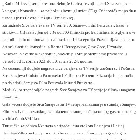
„Radio Mileva“, serija kreatora Nebojše Garića, osvojila je tri Srca Sarajeva u
kategoriji Komedije – za najbolju glavnu glumicu (Olga Odanović), zvijezdu u
usponu (Kris Gavrić) i režiju (Elmir Jukić).
Za nagrade Srce Sarajeva za TV serije 30. Sarajevo Film Festivala glasao je
strukovni žiri sastavljen od više od 500 filmskih profesionalaca iz regije, a ove
je godine bilo nominovano osam serija u 14 kategorija. Pravo prijave imale su
dramske serije i komedije iz Bosne i Hercegovine, Crne Gore, Hrvatske,
Kosova*, Sjeverne Makedonije, Slovenije i Srbije premijerno prikazane u
periodu od 1. aprila 2023. do 30. aprila 2024. godine.
Na ceremoniji dodjele nagrada Srce Sarajeva za TV serije uručena su i Počasna
Srca Sarajeva Christofu Papouseku i Philippeu Boberu. Priznanja im je uručio
predsjednik Sarajevo Film Festivala Mirsad Purivatra.
Medijski partner dodjele nagrada Srce Sarajeva za TV serije je filmski magazin
Deadline.
Gala večera dodjele Srca Sarajeva za TV serije realizirana je u suradnji Sarajevo
Film Festivala i hrvatskog izdanja renomiranog međunarodnog gastronomskog
vodiča Gault&Millau.
Turistička zajednica Kvarnera s pripadajućim otokom Lošinjem i Lošinj
Hotels@Villas partner je ove ekskluzivne večere. Kvarner je regija bogate