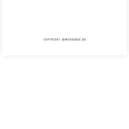
HOME
KONTAKT
O NAMA
COPYRIGHT @MUSKARAC.BA