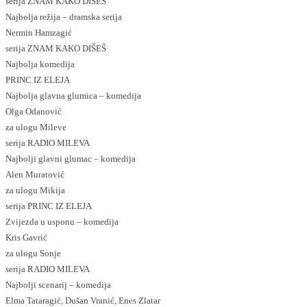
serija ZNAM KAKO DIŠEŠ
Najbolja režija – dramska serija
Nermin Hamzagić
serija ZNAM KAKO DIŠEŠ
Najbolja komedija
PRINC IZ ELEJA
Najbolja glavna glumica – komedija
Olga Odanović
za ulogu Mileve
serija RADIO MILEVA
Najbolji glavni glumac – komedija
Alen Muratović
za ulogu Mikija
serija PRINC IZ ELEJA
Zvijezda u usponu – komedija
Kris Gavrić
za ulogu Sonje
serija RADIO MILEVA
Najbolji scenarij – komedija
Elma Tataragić, Dušan Vranić, Enes Zlatar