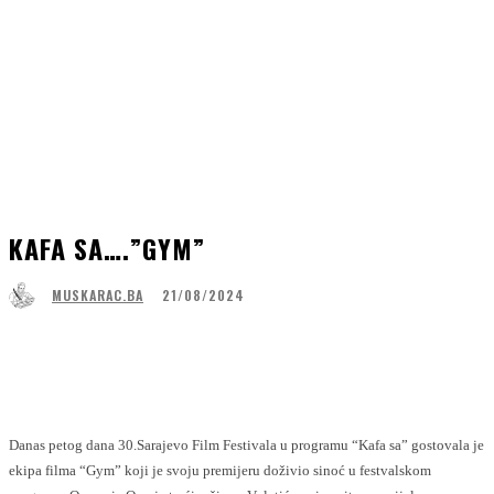
KAFA SA….”GYM”
21/08/2024
MUSKARAC.BA
Facebook
WhatsApp
Linkedin
Viber
Danas petog dana 30.Sarajevo Film Festivala u programu “Kafa sa” gostovala je
ekipa filma “Gym” koji je svoju premijeru doživio sinoć u festvalskom