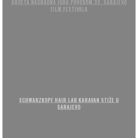
ARGETA NAGRADNA IGRA POVODOM 32. SARAJEVO
FILM FESTIVALA
SCHWARZKOPF HAIR LAB KARAVAN STIŽE U
SARAJEVO