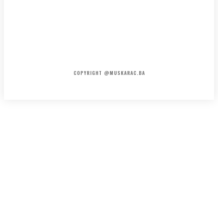
HOME
KONTAKT
O NAMA
COPYRIGHT @MUSKARAC.BA