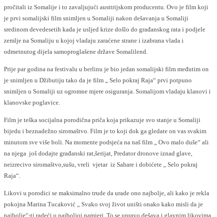
pročitali iz Somalije i to zavaljujući austtrijskom producentu. Ovo je film koji
je prvi somalijski film snimljen u Somaliji nakon dešavanja u Somaliji
sredinom devedesetih kada je usljed krize došlo do građanskog rata i podjele
zemlje na Somaliju u kojoj vladaju zaraćene strane i izabrana vlada i
odmetnutog dijela samoproglašene države Somalilend.
Prije par godina na festivalu u berlinu je bio jedan somalijski film međutim on
je snimljen u Džibutiju tako da je film „ Selo pokraj Raja“ prvi potpuno
snimljen u Somaliji uz ogromne mjere osiguranja. Somalijom vladaju klanovi i
klanovske poglavice.
Film je teška socijalna porodična priča koja prikazuje svo stanje u Somaliji
bijedu i beznadežno siromaštvo. Film je to koji dok ga gledate on vas svakim
minutom sve više boli. Na momente podsjeća na naš film „ Ovo malo duše“ ali
na njega još dodajte građanski rat,šerijat, Predator dronove iznad glave,
neizrecivo siromaštvo,sušu, vreli vjetar iz Sahare i dobićete „ Selo pokraj
Raja“.
Likovi u porodici se maksimalno trude da urade ono najbolje, ali kako je rekla
pokojna Marina Tucaković „ Svako svoj život uništi onako kako misli da je
najbolje“-tj.radeći u najboljoj namjeri. To se upravo dešava i glavnim likovima