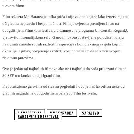
u ovom filmu.
Film režisera Mo Hararea je teška priča i nije za one koji se lako iznerviraju na
očiglednu nepravdu i bespomoćnost. Film je svjetsku premijeru imao na
ovogdišnjem Filmskom festivalu u Cannesu, u programu Un Certain Regard.U
vjetrovitom somalijskom selu, članovi novouspostavljene porodice moraju
navigirati između svojih različitih aspiracija i kompleksnog svijeta koji ih
okružuje. Ljubav, povjerenje i izdržljivost pomažu im da se kreću svojim
životnim putevima.
Ovo je jedan od najboljih filmova ako ne i najbolji do sada prikazani film na
30.SFF-u u konkurenciji Igrani film.
Preporučujemo ga svima od srca za pogledati i ovo je naš favorit za neke od
glavnih nagrada na ovogodišnjem Sarajevo Film festivalu.
FILMFESTIVAL
MUSKARACBA
SARAJEVO
SARAJEVOFILMFESTIVAL