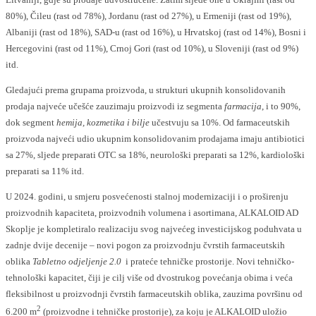
80%), Čileu (rast od 78%), Jordanu (rast od 27%), u Ermeniji (rast od 19%),
Albaniji (rast od 18%), SAD-u (rast od 16%), u Hrvatskoj (rast od 14%), Bosni i
Hercegovini (rast od 11%), Crnoj Gori (rast od 10%), u Sloveniji (rast od 9%)
itd.
Gledajući prema grupama proizvoda, u strukturi ukupnih konsolidovanih
prodaja najveće učešće zauzimaju proizvodi iz segmenta
farmacija
, i to 90%,
dok segment
hemija, kozmetika i bilje
učestvuju sa 10%. Od farmaceutskih
proizvoda najveći udio ukupnim konsolidovanim prodajama imaju antibiotici
sa 27%, sljede preparati OTC sa 18%, neurološki preparati sa 12%, kardiološki
preparati sa 11% itd.
U 2024. godini, u smjeru posvećenosti stalnoj modernizaciji i o proširenju
proizvodnih kapaciteta, proizvodnih volumena i asortimana, ALKALOID AD
Skoplje je kompletiralo realizaciju svog najvećeg investicijskog poduhvata u
zadnje dvije decenije – novi pogon za proizvodnju čvrstih farmaceutskih
oblika
Tabletno odjeljenje 2.0
i prateće tehničke prostorije. Novi tehničko-
tehnološki kapacitet, čiji je cilj više od dvostrukog povećanja obima i veća
fleksibilnost u proizvodnji čvrstih farmaceutskih oblika, zauzima površinu od
2
6.200 m
(proizvodne i tehničke prostorije), za koju je ALKALOID uložio