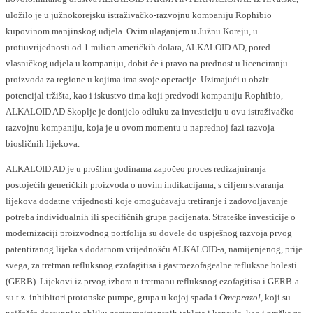
uložilo je u južnokorejsku istraživačko-razvojnu kompaniju Rophibio
kupovinom manjinskog udjela. Ovim ulaganjem u Južnu Koreju, u
protiuvrijednosti od 1 milion američkih dolara, ALKALOID AD, pored
vlasničkog udjela u kompaniju, dobit će i pravo na prednost u licenciranju
proizvoda za regione u kojima ima svoje operacije. Uzimajući u obzir
potencijal tržišta, kao i iskustvo tima koji predvodi kompaniju Rophibio,
АLKALOID AD Skoplje je donijelo odluku za investiciju u ovu istraživačko-
razvojnu kompaniju, koja je u ovom momentu u naprednoj fazi razvoja
biosličnih lijekova.
АLKALOID AD je u prošlim godinama započeo proces redizajniranja
postojećih generičkih proizvoda o novim indikacijama, s ciljem stvaranja
lijekova dodatne vrijednosti koje omogućavaju tretiranje i zadovoljavanje
potreba individualnih ili specifičnih grupa pacijenata. Strateške investicije o
modernizaciji proizvodnog portfolija su dovele do uspješnog razvoja prvog
patentiranog lijeka s dodatnom vrijednošću ALKALOID-a, namijenjenog, prije
svega, za tretman refluksnog ezofagitisa i gastroezofagealne refluksne bolesti
(GERB). Lijekovi iz prvog izbora u tretmanu refluksnog ezofagitisa i GERB-a
su t.z. inhibitori protonske pumpe, grupa u kojoj spada i
Omeprazol,
koji su