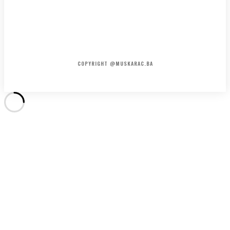
HOME
KONTAKT
O NAMA
COPYRIGHT @MUSKARAC.BA