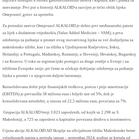
najčešće dostupni u obliku gastrorezistentnih tableta i kapsula, kao i praška za
rastvaranje. Prvi put u historiji ALKALOID-a razvijen je tečni oblik lijeka
Omeprazol,
gotov za upotrebu.
Za peroralni rastvor
Omeprazol
ALKALOID je dobio prvi međunarodni patent
za lijek s dodatnom vrijednošću (Value Added Medicine – VAM), а prva
odobrenja za puštanje u promet ovog inovativnog lijeka su već dodijeljena za
makedonsko tržište, kao i za tržišta u Ujedinjenom Kraljevstvu, Irskoj,
Holandiji, u Portugalu, Mađarskoj, Rumuniji, u Sloveniji, Hrvatskoj, Bugarskoj
i na Kosovu. U toku su registracijski postupci za druge zemlje u Evropi i na
tržištima Evropske unije, pri čemu se očekuje dobijanje odobrenja za puštanje
lijeka u promet i o njegovom daljem lansiranju.
Коnsolidovana dobit prije finansijskih troškova, poreza i prije amortizacije
(EBITDA) je prevazišla 38 miliona eura i bilježi rast od 5%, dok je
konsolidovana netodobit, u iznosu od 22,5 miliona eura, povećana za 7%.
Grupacija ALKALOID broji 3.023 zaposlenih, od kojih su 2.298 su S.
Makedoniji, a 725 su zaposleni u kapitalno povezana društva u inostranstvu.
Cijena akcije ALKALOID AD Skoplje na oficijalnom tržištu Makedonske berze
vrijednosnih papira u periodu januar – septembar 2024. godine se kretala od