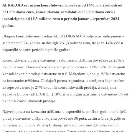
АLKALOID sa rastom konsolidovanih prodaja od 14%, u vrijednosti od
231,3 miliona eura, konsolidovane netodobiti od 22,5 miliona eura i
investicijama od 16,5 miliona eura u periodu januar – septembar 2024.
godine.
Ukupne konsolidovane prodaje ALKALOIDA AD Skoplje u periodu januar –
septembar 2024. godine su dostigle 231,3 miliona eura, što je za 14% više u
usporedbi sa istim periodom prošle godine.
Коnsolidovane prodaje ostvarene na domaćem tržištu su povećane za 20%, a
ukupni konsolidovani izvoz kompanije je povećan za 12%. 32% od ukupnih
konsolidovanih prodaja ostvarene su u S. Makedoniji, dok je, 68% ostvareno
na inostranim tržištima. Gledajući prema regionima, u zemljama Jugoistočne
Evrope ostvareno je 27% ukupnih konsolidovanih prodaja, u zemljama
Zapadne Evrope (ZND, UKR…) 19%, a na drugim tržištima je ostvareno 1% od
ukupnih konsolidovanih prodaja.
Najveći porast na izvoznim tržištima, u usporedbi sa prošlom godinom, bilježe
prodaje ostvarene u Kipru, koje su povećane 36 puta; zatim u Gruziji, gdje su
povećane 2,5 puta, u Velikoj Britaniji, gdje su povećane 2,4 puta, kao i u
Litvaniji, gdje su prodaje udvostručene. Zatim sljede one u Ukrajini (rast od