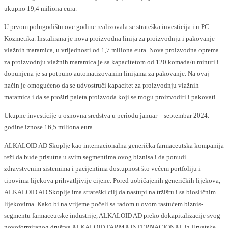
ukupno 19,4 miliona eura.
U prvom polugodištu ove godine realizovala se strateška investicija i u PC
Kozmetika. Instalirana je nova proizvodna linija za proizvodnju i pakovanje
vlažnih maramica, u vrijednosti od 1,7 miliona eura. Nova proizvodna oprema
za proizvodnju vlažnih maramica je sa kapacitetom od 120 komada/u minuti i
dopunjena je sa potpuno automatizovanim linijama za pakovanje. Na ovaj
način je omogućeno da se udvostruči kapacitet za proizvodnju vlažnih
maramica i da se proširi paleta proizvoda koji se mogu proizvoditi i pakovati.
Ukupne investicije u osnovna sredstva u periodu januar – septembar 2024.
godine iznose 16,5 miliona eura.
АLKALOID AD Skoplje kao internacionalna generička farmaceutska kompanija
teži da bude prisutna u svim segmentima ovog biznisa i da ponudi
zdravstvenim sistemima i pacijentima dostupnost što većem portfoliju i
tipovima lijekova prihvatljivije cijene. Pored uobičajenih generičkih lijekova,
ALKALOID AD Skoplje ima strateški cilj da nastupi na tržištu i sa biosličnim
lijekovima. Kako bi na vrijeme počeli sa radom u ovom rastućem biznis-
segmentu farmaceutske industrije, ALKALOID AD preko dokapitalizacije svog
novoformiranog društva ALKALOID FARMA INTERNACIONAL iz Hrvatske,