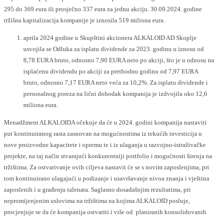
295 do 369 eura ili prosječno 337 eura za jednu akciju. 30.09.2024. godine
tržišna kapitalizacija kompanije je iznosila 519 miliona eura.
aprila 2024 godine u Skupštini akcionera ALKALOID AD Skoplje
usvojila se Odluka za isplatu dividende za 2023. godinu u iznosu od
8,78 EURA bruto, odnosno 7,90 EURA neto po akciji, što je u odnosu na
isplaćenu dividendu po akciji za prethodnu godinu od 7,97 EURA
bruto, odnosno 7,17 EURA neto veća za 10,2%. Za isplatu dividende i
personalnog poreza na lični dohodak kompanija je izdvojila oko 12,6
miliona eura.
Меnadžment ALKALOIDA očekuje da će u 2024. godini kompanija nastaviti
put kontinuiranog rasta zasnovan na mogućnostima iz tekućih investicija u
nove proizvodne kapacitete i opremu te i iz ulaganja u razvojno-istraživačke
projekte, na taj način stvarajući konkurentniji portfolio i mogućnosti širenja na
tržištima. Za ostvarivanje ovih ciljeva nastavit će se s novim zaposlenjima, pri
tom kontinuirano ulagajući u podizanje i usavršavanje nivoa znanja i vještina
zaposlenih i u građenju talenata. Saglasno dosadašnjim rezultatima, pri
nepromijenjenim uslovima na tržištima na kojima ALKALOID posluje,
procjenjuje se da će kompanija ostvariti i više od planiranih konsolidovanih