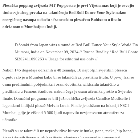
Plesačka popping zvijezda MT Pop postao je prvi Vijetnamac koji je osvojio
titulu svjetskog prvaka na takmičenju Red Bull Dance Your Style nakon
energičnog nastupa u duelu s francuskim plesačem Rubixom u finalu
održanom u Mumbaiju u Indiji.
D Soraki from Japan wins a round at Red Bull Dance Your Style World Fin
Mumbai, India on November 09, 2024 // Tyrone Bradley / Red Bull Conten
SI202411090263 // Usage for editorial use only //
Nakon 145 događaja održanih u 48 zemalja, 16 najboljih svjetskih plesača
otputovalo je u Mumbai kako bi se takmičili za prestižnu titulu. U prvoj fazi se
osam predfinalnih pobjednika i osam dobitnika wildcarda takmičilo u
predfinalu u Famous Studiosu, nakon čega je osam učesnika prošlo u Svjetsko
finale. Domaćini programa su bili južnoafrička zvijezda Candice Modiselle i
legendarni indijski plesač Melvin Louis. Finale je održano na lokaciji NSCI
Mumbai, gdje je više od 5.500 ljudi napravilo nevjerovatnu atmosferu za
učesnike.
Plesači su se takmičili uz nepredvidive hitove iz funka, popa, rocka, hip-hopa,
disca i drugih žanrova, ali bez žirija, planirane koreografije i unaprijed