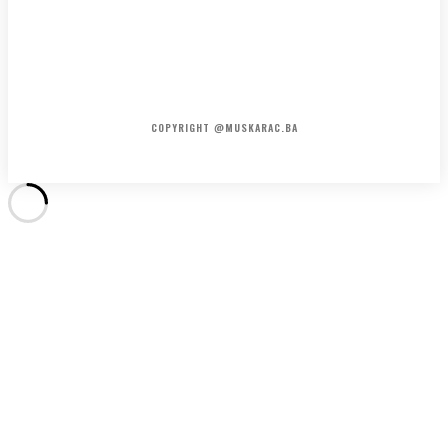
HOME
KONTAKT
O NAMA
COPYRIGHT @MUSKARAC.BA