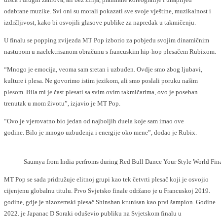
odabrane muzike. Svi oni su morali pokazati sve svoje vještine, muzikalnost i
izdržljivost, kako bi osvojili glasove publike za napredak u takmičenju.
U finalu se popping zvijezda MT Pop izborio za pobjedu svojim dinamičnim
nastupom u naelektrisanom obračunu s francuskim hip-hop plesačem Rubixom.
“Mnogo je emocija, veoma sam sretan i uzbuđen.
Ovdje smo zbog ljubavi,
kulture i plesa. Ne govorimo istim jezikom, ali smo poslali poruku našim
plesom. Bila mi je čast plesati sa svim ovim takmičarima, ovo je poseban
trenutak u mom životu”, izjavio je MT Pop.
“Ovo je vjerovatno bio jedan od najboljih duela koje sam imao ove
godine.
Bilo je mnogo uzbuđenja i energije oko mene”, dodao je Rubix.
Saumya from India perfroms during Red Bull Dance Your Style World Final
MT Pop se sada pridružuje elitnoj grupi kao tek četvrti plesač koji je osvojio
cijenjenu globalnu titulu. Prvo Svjetsko finale održano je u Francuskoj 2019.
godine, gdje je nizozemski plesač Shinshan krunisan kao prvi šampion. Godine
2022. je Japanac D Soraki oduševio publiku na Svjetskom finalu u