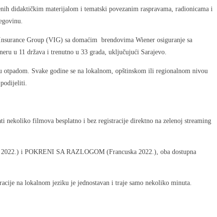
enih didaktičkim materijalom i tematski povezanim raspravama, radionicama i
egovinu.
na Insurance Group (VIG) sa domaćim brendovima Wiener osiguranje sa
eru u 11 država i trenutno u 33 grada, uključujući Sarajevo.
janju otpadom. Svake godine se na lokalnom, opštinskom ili regionalnom nivou
odijeliti.
 nekoliko filmova besplatno i bez registracije direktno na zelenoj streaming
FR 2022.) i POKRENI SA RAZLOGOM (Francuska 2022.), oba dostupna
tracije na lokalnom jeziku je jednostavan i traje samo nekoliko minuta.