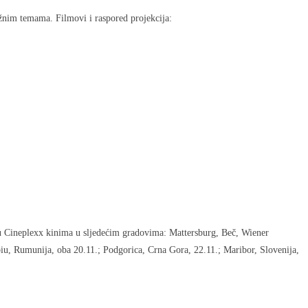
važnim temama. Filmovi i raspored projekcija:
 u Cineplexx kinima u sljedećim gradovima: Mattersburg, Beč, Wiener
ibiu, Rumunija, oba 20.11.; Podgorica, Crna Gora, 22.11.; Maribor, Slovenija,