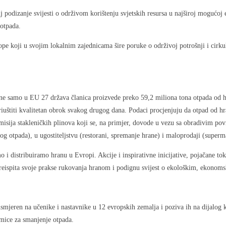
 podizanje svijesti o održivom korištenju svjetskih resursa u najširoj mogućoj e
 otpada.
ope koji u svojim lokalnim zajednicama šire poruke o održivoj potrošnji i cirku
ine samo u EU 27 država članica proizvede preko 59,2 miliona tona otpada od h
uštiti kvalitetan obrok svakog drugog dana. Podaci procjenjuju da otpad od hr
emisija stakleničkih plinova koji se, na primjer, dovode u vezu sa obradivim p
g otpada), u ugostiteljstvu (restorani, spremanje hrane) i maloprodaji (superm
 distribuiramo hranu u Evropi. Akcije i inspirativne inicijative, pojačane to
preispita svoje prakse rukovanja hranom i podignu svijest o ekološkim, ekonom
mjeren na učenike i nastavnike u 12 evropskih zemalja i poziva ih na dijalog
dmice za smanjenje otpada.