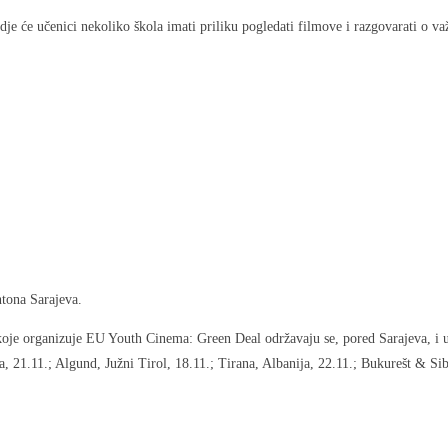
gdje će učenici nekoliko škola imati priliku pogledati filmove i razgovarati o 
ntona Sarajeva.
koje organizuje EU Youth Cinema: Green Deal održavaju se, pored Sarajeva, i
ka, 21.11.; Algund, Južni Tirol, 18.11.; Tirana, Albanija, 22.11.; Bukurešt & S