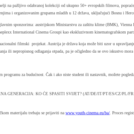
elji na pažljivo odabranoj kolekciji od ukupno 50+ evropskih filmova, poprać
jenjima i organizovanim grupama mladih u 12 država, uključujući Bosnu i Herc
i glavnim sponzorima: austrijskom Ministarstvu za zaštitu klime (BMK), Vien
Cineplexx International Cinema Groupi kao ekskluzivnom kinematografskom partn
ernacionalni filmski projekat. Austrija je država koja može biti uzor u upravl
anja ili nepropisnog odlaganja otpada, pa je očigledno da se ovo iskustvo mora p
rogramu za budućnost. Čak i ako niste student ili nastavnik, možete pogledati
ove PROMJENA GENERACIJA: KO ĆE SPASITI SVIJET? (AT/DE/IT/PT/ES/CZ/PL/
ičkom materijalu trebaju se prijaviti na
www.youth-cinema.eu/ba/
. Proces regis