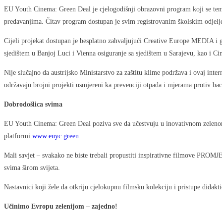
EU Youth Cinema: Green Deal je cjelogodišnji obrazovni program koji se tem
predavanjima. Čitav program dostupan je svim registrovanim školskim odjel
Cijeli projekat dostupan je besplatno zahvaljujući Creative Europe MEDIA 
sjedištem u Banjoj Luci i Vienna osiguranje sa sjedištem u Sarajevu, kao i 
Nije slučajno da austrijsko Ministarstvo za zaštitu klime podržava i ovaj int
održavaju brojni projekti usmjereni ka prevenciji otpada i mjerama protiv bac
Dobrodošlica svima
EU Youth Cinema: Green Deal poziva sve da učestvuju u inovativnom zelenom p
platformi
www.euyc.green
.
Mali savjet – svakako ne biste trebali propustiti inspirativne film
svima širom svijeta.
Nastavnici koji žele da otkriju cjelokupnu filmsku kolekciju i pristupe didakt
Učinimo Evropu zelenijom – zajedno!