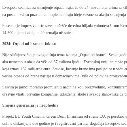
Evropska sedmica za smanjenje otpada trajat će do 24. novembra, a ima za cilj
na poslu – svi su pozvani da implementiraju ideje vezane za akciju smanjenja
Posebno je impresivno strastveno učešće desetina hiljada volontera širom Evr
14.500 mjera i akcija u 29 zemalja učesnica.
2024: Otpad od hrane u fokusu
Nije slučajnost što je ovogodišnja tema izdanja „Otpad od hrane“. Svake god
ako uzmemo u obzir da više od 37 miliona ljudi u Evropskoj uniji ne može pri
koja iznosi 132 milijarde eura. Štaviše, bacanje hrane ima posljedice u vidu 
većina otpada od hrane nastaje u domaćinstvima (više od polovine proizvedeno
Sasvim je jasno: moramo promijeniti način na koji proizvodimo, konzumiramo i
državne vlasti, privatne kompanije, udruženja, škole i svakog stanovnika da 
Smjena generacija je neophodna
Projekt EU Youth Cinema: Green Deal, finansiran od strane EU, je posebno us
online diskusije, a ove godine je i registrovani partner događaja Evropske se