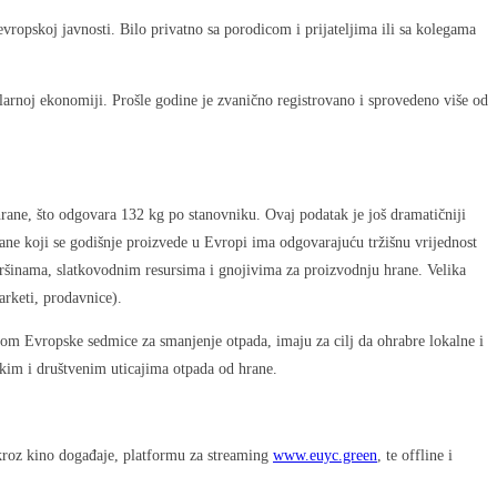
vropskoj javnosti. Bilo privatno sa porodicom i prijateljima ili sa kolegama
larnoj ekonomiji. Prošle godine je zvanično registrovano i sprovedeno više od
rane, što odgovara 132 kg po stanovniku. Ovaj podatak je još dramatičniji
ane koji se godišnje proizvede u Evropi ima odgovarajuću tržišnu vrijednost
ovršinama, slatkovodnim resursima i gnojivima za proizvodnju hrane. Velika
arketi, prodavnice).
kom Evropske sedmice za smanjenje otpada, imaju za cilj da ohrabre lokalne i
skim i društvenim uticajima otpada od hrane.
 kroz kino događaje, platformu za streaming
www.euyc.green
, te offline i