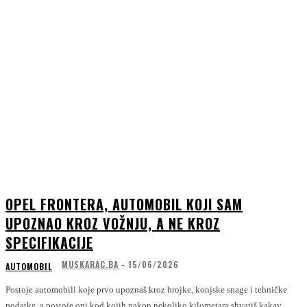
OPEL FRONTERA, AUTOMOBIL KOJI SAM
UPOZNAO KROZ VOŽNJU, A NE KROZ
SPECIFIKACIJE
MUSKARAC.BA
-
15/06/2026
AUTOMOBIL
Postoje automobili koje prvo upoznaš kroz brojke, konjske snage i tehničke
podatke, a postoje oni kod kojih nakon nekoliko kilometara shvatiš kakav