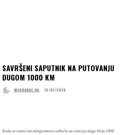
SAVRŠENI SAPUTNIK NA PUTOVANJU
DUGOM 1000 KM
16/01/2025
MUSKARAC.BA
Facebook
WhatsApp
Linkedin
Viber
Kada se testni tim mizigramovci odlučio za relaciju dugu blizu 1000