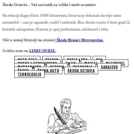
Škoda Octavia – Vaš saveznik za velike i male avanture
Na relaciji dugoj blizu 1000 kilometara, Octavia je dokazala da nije samo
automobil – ona je saputnik, vodič i zaštitnik. Bez obzira vozite li kroz grad ili
krstarite autoputem, Octavia je spoj performansi, udobnosti i stila.
Više o samoj Octaviji na stranici
Škoda Bosna i Hercegovina.
A video testa na
LINKU OVDJE.
AUTO TEST
BALKAN
BANJA LUKA
BIH
BOSNA I HERCEGOVINA
CAZIN
MAGLAJ
MIZIMOBIL
MUSKARACBA
OCTAVIA
PUTOVANJE
SARAJEVO
ŠKODA
ŠKODA AUTO
ŠKODA OCTAVIA
TEHNOLOGIJA