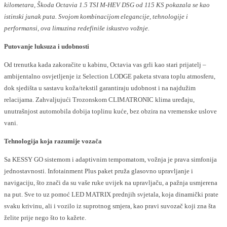
kilometara, Škoda Octavia 1.5 TSI M-HEV DSG od 115 KS pokazala se kao
istinski junak puta. Svojom kombinacijom elegancije, tehnologije i
performansi, ova limuzina redefiniše iskustvo vožnje.
Putovanje luksuza i udobnosti
Od trenutka kada zakoračite u kabinu, Octavia vas grli kao stari prijatelj –
ambijentalno osvjetljenje iz Selection LODGE paketa stvara toplu atmosferu,
dok sjedišta u sastavu koža/tekstil garantiraju udobnost i na najdužim
relacijama. Zahvaljujući Trozonskom CLIMATRONIC klima uređaju,
unutrašnjost automobila dobija toplinu kuće, bez obzira na vremenske uslove
vani.
Tehnologija koja razumije vozača
Sa KESSY GO sistemom i adaptivnim tempomatom, vožnja je prava simfonija
jednostavnosti. Infotainment Plus paket pruža glasovno upravljanje i
navigaciju, što znači da su vaše ruke uvijek na upravljaču, a pažnja usmjerena
na put. Sve to uz pomoć LED MATRIX prednjih svjetala, koja dinamički prate
svaku krivinu, ali i vozilo iz suprotnog smjera, kao pravi suvozač koji zna šta
želite prije nego što to kažete.