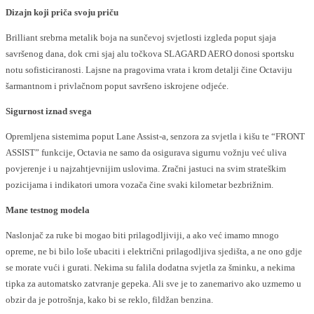
Dizajn koji priča svoju priču
Brilliant srebrna metalik boja na sunčevoj svjetlosti izgleda poput sjaja
savršenog dana, dok crni sjaj alu točkova SLAGARD AERO donosi sportsku
notu sofisticiranosti. Lajsne na pragovima vrata i krom detalji čine Octaviju
šarmantnom i privlačnom poput savršeno iskrojene odjeće.
Sigurnost iznad svega
Opremljena sistemima poput Lane Assist-a, senzora za svjetla i kišu te “FRONT
ASSIST” funkcije, Octavia ne samo da osigurava sigurnu vožnju već uliva
povjerenje i u najzahtjevnijim uslovima. Zračni jastuci na svim strateškim
pozicijama i indikatori umora vozača čine svaki kilometar bezbrižnim.
Mane testnog modela
Naslonjač za ruke bi mogao biti prilagodljiviji, a ako već imamo mnogo
opreme, ne bi bilo loše ubaciti i električni prilagodljiva sjedišta, a ne ono gdje
se morate vući i gurati. Nekima su falila dodatna svjetla za šminku, a nekima
tipka za automatsko zatvranje gepeka. Ali sve je to zanemarivo ako uzmemo u
obzir da je potrošnja, kako bi se reklo, fildžan benzina.