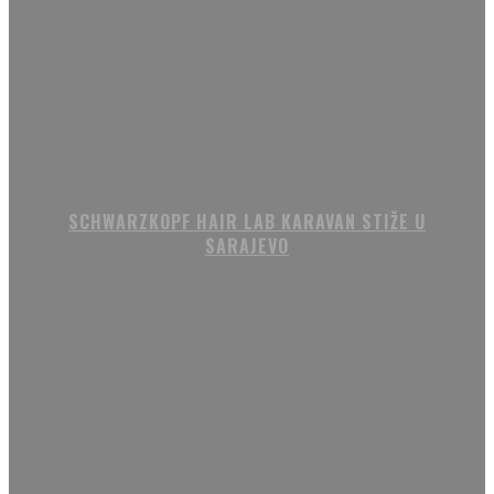
SCHWARZKOPF HAIR LAB KARAVAN STIŽE U
SARAJEVO