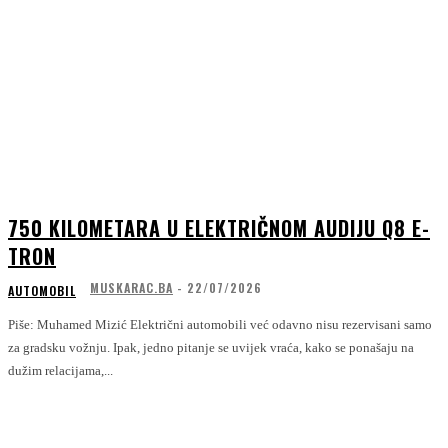
750 KILOMETARA U ELEKTRIČNOM AUDIJU Q8 E-
TRON
MUSKARAC.BA
-
22/07/2026
AUTOMOBIL
Piše: Muhamed Mizić Električni automobili već odavno nisu rezervisani samo
za gradsku vožnju. Ipak, jedno pitanje se uvijek vraća, kako se ponašaju na
dužim relacijama,...