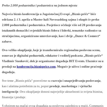
Preko 2.000 poduzetnika i poduzetnica na jednom mjestu
Najveća biznis konferencija u Jugoistočnoj Evropi „Biznis priče“ biće
održana 2. i 3. aprila u Master hali Novosadskog sajma i okupit će preko
2.000 poduzetnika i poduzetnica. Posjetioce očekuje više od 20 predavanja
istaknutih domaćih i svjetskih biznis lidera i liderki, tematske radionice sa
stručnjacima, organizirano umrežavanje, kao i dvije „Dance & Connect“
zabave.
Ovo veliko okupljanje, koje je transformiralo regionalnu poslovnu scenu,
osnovao je digitalni poduzetnik, edukator i voditelj podcasta „Biznis priče“
Vladimir Stanković, dok je organizator događaja BIT Events. Ulaznice su u
prodaji na
konferencija.biznisprice.com
. Moguće je uživo i online praćenje
događaja.
Sve teme „Biznis priča“ posvećene su
razvoju i unaprjeđivanju poslovanja
,
kao i alatima potrebnim za to, poput
prodaje
,
marketinga
i
vještačke
inteligencije
. Ovo okupljanje donosi najsvježije aktuelnosti iz svijeta biznisa,
finansija i prodaje.
S obzirom na značaj ovog događaja za poslovnu zajednicu u regiji, Communis