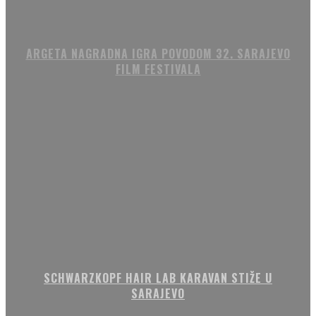
ARGETA NAGRADNA IGRA POVODOM 32. SARAJEVO
FILM FESTIVALA
SCHWARZKOPF HAIR LAB KARAVAN STIŽE U
SARAJEVO