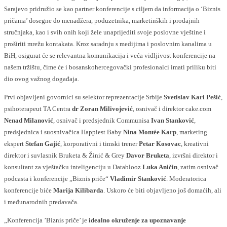
Sarajevo pridružio se kao partner konferencije s ciljem da informacija o ‘Biznis
pričama’ dosegne do menadžera, poduzetnika, marketinških i prodajnih
stručnjaka, kao i svih onih koji žele unaprijediti svoje poslovne vještine i
proširiti mrežu kontakata. Kroz saradnju s medijima i poslovnim kanalima u
BiH, osigurat će se relevantna komunikacija i veća vidljivost konferencije na
našem tržištu, čime će i bosanskohercegovački profesionalci imati priliku biti
dio ovog važnog događaja.
Prvi objavljeni govornici su selektor reprezentacije Srbije
Svetislav Kari Pešić
,
psihoterapeut TA Centra
dr
Zoran Milivojević
, osnivač i direktor cake.com
Nenad Milanović
, osnivač i predsjednik Communisa
Ivan Stanković
,
predsjednica i suosnivačica Happiest Baby
Nina Montée Karp
, marketing
ekspert
Stefan Gajić
, korporativni i timski trener
Petar Kosovac
, kreativni
direktor i suvlasnik Bruketa & Žinić & Grey
Davor Bruketa
, izvršni direktor i
konsultant za vještačku inteligenciju u Datablooz
Luka Aničin
, zatim osnivač
podcasta i konferencije „Biznis priče“
Vladimir Stanković
. Moderatorica
konferencije biće
Marija Kilibarda
. Uskoro će biti objavljeno još domaćih, ali
i međunarodnih predavača.
„Konferencija ’Biznis priče’ je
idealno okruženje za upoznavanje