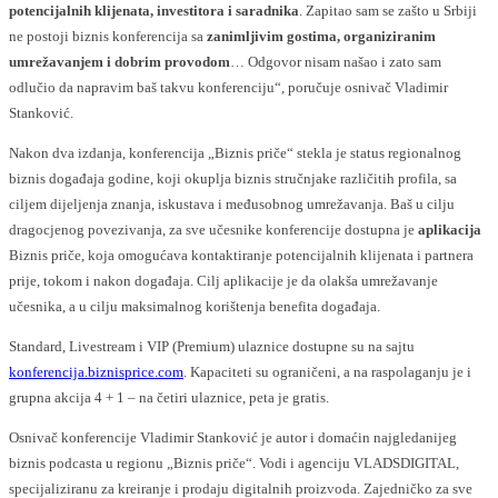
potencijalnih klijenata, investitora i saradnika
. Zapitao sam se zašto u Srbiji
ne postoji biznis konferencija sa
zanimljivim gostima, organiziranim
umrežavanjem i dobrim provodom
… Odgovor nisam našao i zato sam
odlučio da napravim baš takvu konferenciju“, poručuje osnivač Vladimir
Stanković.
Nakon dva izdanja, konferencija „Biznis priče“ stekla je status regionalnog
biznis događaja godine, koji okuplja biznis stručnjake različitih profila, sa
ciljem dijeljenja znanja, iskustava i međusobnog umrežavanja. Baš u cilju
dragocjenog povezivanja, za sve učesnike konferencije dostupna je
aplikacija
Biznis priče, koja omogućava kontaktiranje potencijalnih klijenata i partnera
prije, tokom i nakon događaja. Cilj aplikacije je da olakša umrežavanje
učesnika, a u cilju maksimalnog korištenja benefita događaja.
Standard, Livestream i VIP (Premium) ulaznice dostupne su na sajtu
konferencija.biznisprice.com
. Kapaciteti su ograničeni, a na raspolaganju je i
grupna akcija 4 + 1 – na četiri ulaznice, peta je gratis.
Osnivač konferencije Vladimir Stanković je autor i domaćin najgledanijeg
biznis podcasta u regionu „Biznis priče“. Vodi i agenciju VLADSDIGITAL,
specijaliziranu za kreiranje i prodaju digitalnih proizvoda. Zajedničko za sve