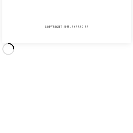
HOME
KONTAKT
O NAMA
COPYRIGHT @MUSKARAC.BA