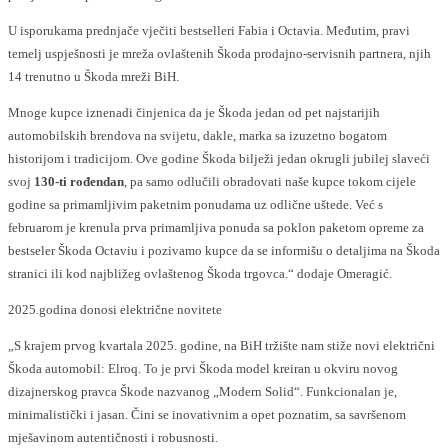
U isporukama prednjače vječiti bestselleri Fabia i Octavia. Međutim, pravi
temelj uspješnosti je mreža ovlaštenih Škoda prodajno-servisnih partnera, njih
14 trenutno u Škoda mreži BiH.
Mnoge kupce iznenadi činjenica da je Škoda jedan od pet najstarijih
automobilskih brendova na svijetu, dakle, marka sa izuzetno bogatom
historijom i tradicijom. Ove godine Škoda bilježi jedan okrugli jubilej slaveći
svoj
130-ti rođendan
, pa samo odlučili obradovati naše kupce tokom cijele
godine sa primamljivim paketnim ponudama uz odlične uštede. Već s
februarom je krenula prva primamljiva ponuda sa poklon paketom opreme za
bestseler Škoda Octaviu i pozivamo kupce da se informišu o detaljima na Škoda
stranici ili kod najbližeg ovlaštenog Škoda trgovca.“ dodaje Omeragić.
2025.godina donosi električne novitete
„S krajem prvog kvartala 2025. godine, na BiH tržište nam stiže novi električni
Škoda automobil: Elroq. To je prvi Škoda model kreiran u okviru novog
dizajnerskog pravca Škode nazvanog „Modern Solid“. Funkcionalan je,
minimalistički i jasan. Čini se inovativnim a opet poznatim, sa savršenom
mješavinom autentičnosti i robusnosti.