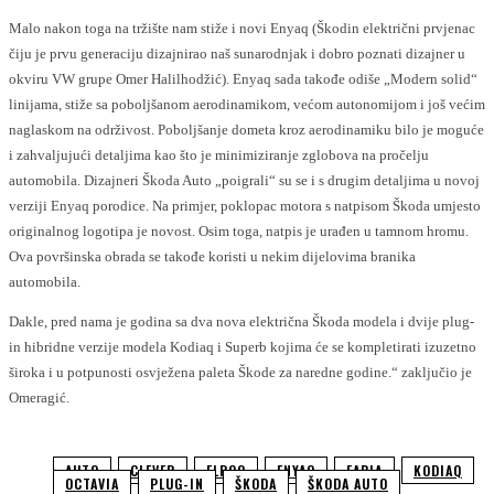
Malo nakon toga na tržište nam stiže i novi Enyaq (Škodin električni prvjenac
čiju je prvu generaciju dizajnirao naš sunarodnjak i dobro poznati dizajner u
okviru VW grupe Omer Halilhodžić). Enyaq sada takođe odiše „Modern solid“
linijama, stiže sa poboljšanom aerodinamikom, većom autonomijom i još većim
naglaskom na održivost. Poboljšanje dometa kroz aerodinamiku bilo je moguće
i zahvaljujući detaljima kao što je minimiziranje zglobova na pročelju
automobila. Dizajneri Škoda Auto „poigrali“ su se i s drugim detaljima u novoj
verziji Enyaq porodice. Na primjer, poklopac motora s natpisom Škoda umjesto
originalnog logotipa je novost. Osim toga, natpis je urađen u tamnom hromu.
Ova površinska obrada se takođe koristi u nekim dijelovima branika
automobila.
Dakle, pred nama je godina sa dva nova električna Škoda modela i dvije plug-
in hibridne verzije modela Kodiaq i Superb kojima će se kompletirati izuzetno
široka i u potpunosti osvježena paleta Škode za naredne godine.“ zaključio je
Omeragić.
AUTO
CLEVER
ELROQ
ENYAQ
FABIA
KODIAQ
OCTAVIA
PLUG-IN
ŠKODA
ŠKODA AUTO