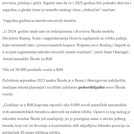
noviteta, jubileja i priča. Sigurni smo da će i 2025.godina biti jednako aktivna i
uspješna, a gledat ćemo je-između ostalog i kroz „električne“ naočare.
Uspješna godina sa mnoštvom novih modela.
„U 2024. godini imali smo tri redizajnirana i dva nova Škoda modela.
Osvježeni Kamiq, Scala i najprodavanija Octavia zaplijenili su veliku pažnju
kako trenutnih tako i potencionalnih kupaca. Potpuno novi Kodiaq i Superb su
u svojim segmentima također ostvarili znatne rezultate“, ističe Ismir Omeragić,
brend menadžer Škode za BiH.
Više od 50.000 prodatih vozila u BiH.
Početkom septembra 2023 marka Škoda je u Bosni i Hercegovini zabilježila
značajan rekord plasirajući na tržište jubilarno
pedesethiljadito
novo Škoda
vozilo.
„Godišnje se u BiH kupcima isporuči oko 9.000 novih putničkih automobila
svih automobilskih brendova aktivnih na našem tržištu. Upravo iz tog razlog je
rekordni rezultat Škode još značajniji, jer je postignut samo u okviru jednog
brenda, koji već tri decenije u kontinuitetu drži ubjedljivu lidersku poziciju sa
prosječnih 20 posto tržišnog učešća.