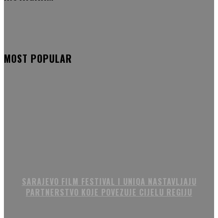
MOST POPULAR
SARAJEVO FILM FESTIVAL I UNIQA NASTAVLJAJU
PARTNERSTVO KOJE POVEZUJE CIJELU REGIJU