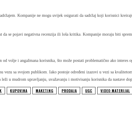
adržajem. Kompanije ne mogu uvijek osigurati da sadržaj koji korisnici kreira
t da se pojavi negativna recenzija ili loša kritika. Kompanije moraju biti spre
n od volje i angažmana korisnika, što može postati problematično ako interes op
čnu vezu sa svojom publikom. Iako postoje određeni izazovi u vezi sa kvalitet
 leži u mudrom upravljanju, uvažavanju i motivisanju korisnika da nastave dopr
K
KUPOVINA
MAKETING
PRODAJA
UGC
VIDEO MATERIJAL