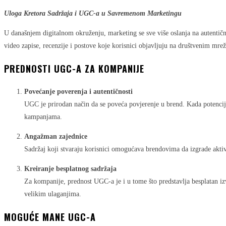
Uloga Kretora Sadržaja i UGC-a u Savremenom Marketingu
U današnjem digitalnom okruženju, marketing se sve više oslanja na autentično
video zapise, recenzije i postove koje korisnici objavljuju na društvenim m
PREDNOSTI UGC-A ZA KOMPANIJE
Povećanje poverenja i autentičnosti
UGC je prirodan način da se poveća povjerenje u brend. Kada potencijal
kampanjama.
Angažman zajednice
Sadržaj koji stvaraju korisnici omogućava brendovima da izgrade aktiv
Kreiranje besplatnog sadržaja
Za kompanije, prednost UGC-a je i u tome što predstavlja besplatan iz
velikim ulaganjima.
MOGUĆE MANE UGC-A