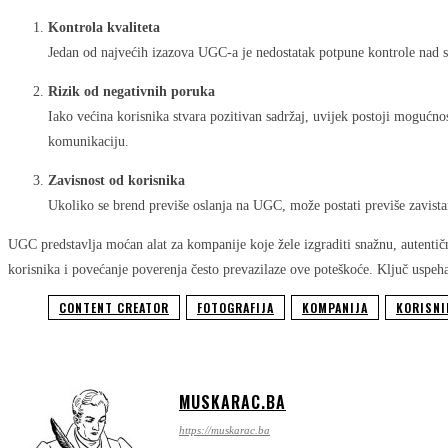
Kontrola kvaliteta
Jedan od najvećih izazova UGC-a je nedostatak potpune kontrole nad s
Rizik od negativnih poruka
Iako većina korisnika stvara pozitivan sadržaj, uvijek postoji mogućnos
komunikaciju.
Zavisnost od korisnika
Ukoliko se brend previše oslanja na UGC, može postati previše zavista
UGC predstavlja moćan alat za kompanije koje žele izgraditi snažnu, autenti
korisnika i povećanje poverenja često prevazilaze ove poteškoće. Ključ uspeha
CONTENT CREATOR
FOTOGRAFIJA
KOMPANIJA
KORISNI
MUSKARAC.BA
https://muskarac.ba