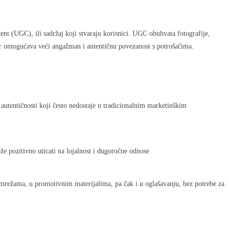
ent (UGC), ili sadržaj koji stvaraju korisnici. UGC obuhvata fotografije,
jer omogućava veći angažman i autentičnu povezanost s potrošačima.
 autentičnosti koji često nedostaje u tradicionalnim marketinškim
e pozitivno uticati na lojalnost i dugoročne odnose.
m mrežama, u promotivnim materijalima, pa čak i u oglašavanju, bez potrebe za