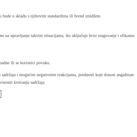
ju bude u skladu s njihovim standardima ili brend imidžem.
mne na upravljanje takvim situacijama, što uključuje brzo reagovanje i efikasnu
adne ili se korisnici povuku.
om sadržaja i mogućim negativnim reakcijama, prednosti koje donosi angažman
inositi kreiranju sadržaja.