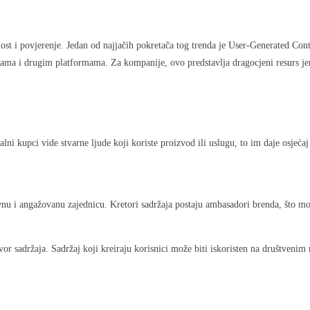
st i povjerenje. Jedan od najjačih pokretača tog trenda je User-Generated Cont
režama i drugim platformama. Za kompanije, ovo predstavlja dragocjeni resurs 
ni kupci vide stvarne ljude koji koriste proizvod ili uslugu, to im daje osjećaj
nu i angažovanu zajednicu. Kretori sadržaja postaju ambasadori brenda, što mož
vor sadržaja. Sadržaj koji kreiraju korisnici može biti iskoristen na društveni