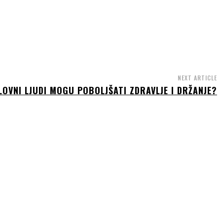
NEXT ARTICLE
OVNI LJUDI MOGU POBOLJŠATI ZDRAVLJE I DRŽANJE?