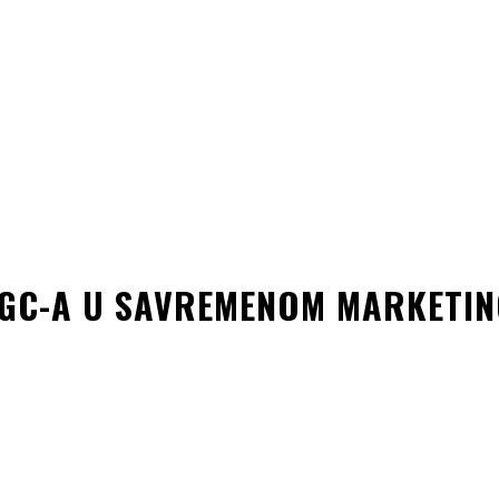
UGC-A U SAVREMENOM MARKETI
kedin
Copy URL