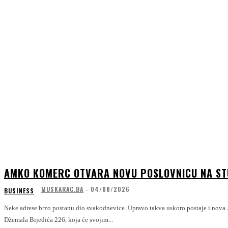
AMKO KOMERC OTVARA NOVU POSLOVNICU NA S
MUSKARAC.BA
-
04/08/2026
BUSINESS
Neke adrese brzo postanu dio svakodnevice. Upravo takva uskoro postaje i nova
Džemala Bijedića 226, koja će svojim...