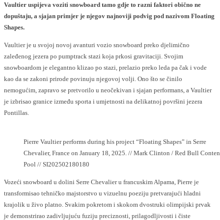
Vaultier uspijeva voziti snowboard tamo gdje to razni faktori obično ne
dopuštaju, a sjajan primjer je njegov najnoviji podvig pod nazivom Floating
Shapes.
Vaultier je u svojoj novoj avanturi vozio snowboard preko djelimično
zaleđenog jezera po pumptrack stazi koja prkosi gravitaciji. Svojim
snowboardom je elegantno klizao po stazi, prelazio preko leda pa čak i vode
kao da se zakoni prirode povinuju njegovoj volji. Ono što se činilo
nemogućim, zapravo se pretvorilo u neočekivan i sjajan performans, a Vaultier
je izbrisao granice između sporta i umjetnosti na delikatnoj površini jezera
Pontillas.
Pierre Vaultier performs during his project “Floating Shapes” in Serre
Chevalier, France on January 18, 2025. // Mark Clinton / Red Bull Conten
Pool // SI202502180180
Vozeći snowboard u dolini Serre Chevalier u francuskim Alpama, Pierre je
transformisao tehničko majstorstvo u vizuelnu poeziju pretvarajući hladni
krajolik u živo platno. Svakim pokretom i skokom dvostruki olimpijski prvak
je demonstrirao zadivljujuću fuziju preciznosti, prilagodljivosti i čiste