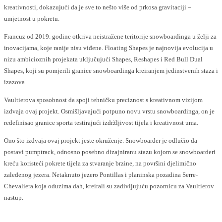
kreativnosti, dokazujući da je sve to nešto više od prkosa gravitaciji –
umjetnost u pokretu.
Francuz od 2019. godine otkriva neistražene teritorije snowboardinga u želji za
inovacijama, koje ranije nisu viđene. Floating Shapes je najnovija evolucija u
nizu ambicioznih projekata uključujući Shapes, Reshapes i Red Bull Dual
Shapes, koji su pomjerili granice snowboardinga kreiranjem jedinstvenih staza i
izazova.
Vaultierova sposobnost da spoji tehničku preciznost s kreativnom vizijom
izdvaja ovaj projekt. Osmišljavajući potpuno novu vrstu snowboardinga, on je
redefinisao granice sporta testirajući izdržljivost tijela i kreativnost uma.
Ono što izdvaja ovaj projekt jeste okruženje. Snowboarder je odlučio da
postavi pumptrack, odnosno posebno dizajniranu stazu kojom se snowboarderi
kreću koristeći pokrete tijela za stvaranje brzine, na površini djelimično
zaleđenog jezera. Netaknuto jezero Pontillas i planinska pozadina Serre-
Chevaliera koja oduzima dah, kreirali su zadivljujuću pozornicu za Vaultierov
nastup.