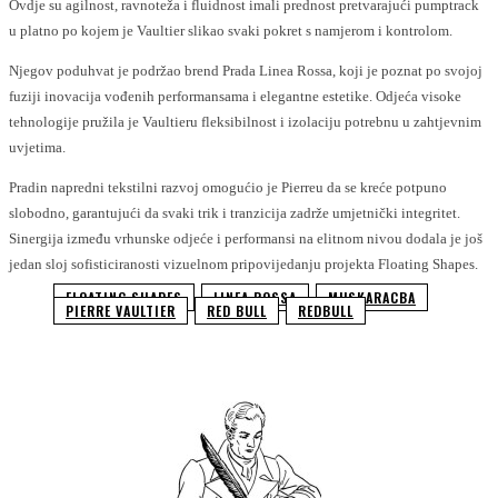
Ovdje su agilnost, ravnoteža i fluidnost imali prednost pretvarajući pumptrack
u platno po kojem je Vaultier slikao svaki pokret s namjerom i kontrolom.
Njegov poduhvat je podržao brend Prada Linea Rossa, koji je poznat po svojoj
fuziji inovacija vođenih performansama i elegantne estetike. Odjeća visoke
tehnologije pružila je Vaultieru fleksibilnost i izolaciju potrebnu u zahtjevnim
uvjetima.
Pradin napredni tekstilni razvoj omogućio je Pierreu da se kreće potpuno
slobodno, garantujući da svaki trik i tranzicija zadrže umjetnički integritet.
Sinergija između vrhunske odjeće i performansi na elitnom nivou dodala je još
jedan sloj sofisticiranosti vizuelnom pripovijedanju projekta Floating Shapes.
FLOATING SHAPES
LINEA ROSSA
MUSKARACBA
PIERRE VAULTIER
RED BULL
REDBULL