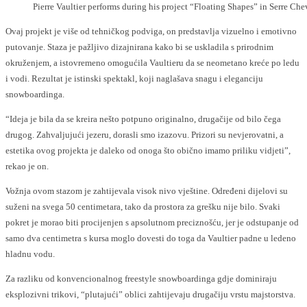
Pierre Vaultier performs during his project “Floating Shapes” in Serre C
Ovaj projekt je više od tehničkog podviga, on predstavlja vizuelno i emotivno
putovanje. Staza je pažljivo dizajnirana kako bi se uskladila s prirodnim
okruženjem, a istovremeno omogućila Vaultieru da se neometano kreće po ledu
i vodi. Rezultat je istinski spektakl, koji naglašava snagu i eleganciju
snowboardinga.
“Ideja je bila da se kreira nešto potpuno originalno, drugačije od bilo čega
drugog. Zahvaljujući jezeru, dorasli smo izazovu. Prizori su nevjerovatni, a
estetika ovog projekta je daleko od onoga što obično imamo priliku vidjeti”,
rekao je on.
Vožnja ovom stazom je zahtijevala visok nivo vještine. Određeni dijelovi su
suženi na svega 50 centimetara, tako da prostora za grešku nije bilo. Svaki
pokret je morao biti procijenjen s apsolutnom preciznošću, jer je odstupanje od
samo dva centimetra s kursa moglo dovesti do toga da Vaultier padne u ledeno
hladnu vodu.
Za razliku od konvencionalnog freestyle snowboardinga gdje dominiraju
eksplozivni trikovi, “plutajući” oblici zahtijevaju drugačiju vrstu majstorstva.