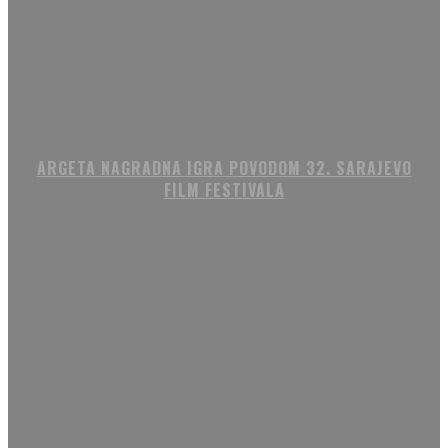
ARGETA NAGRADNA IGRA POVODOM 32. SARAJEVO
FILM FESTIVALA