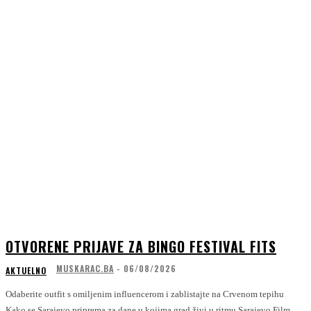
OTVORENE PRIJAVE ZA BINGO FESTIVAL FITS
MUSKARAC.BA
-
06/08/2026
AKTUELNO
Odaberite outfit s omiljenim influencerom i zablistajte na Crvenom tepihu
Kako se Sarajevo priprema za dane u kojima grad živi u ritmu Sarajevo Film