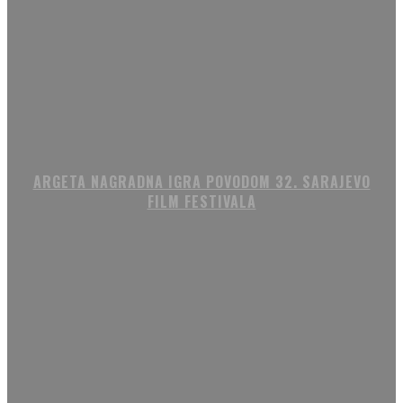
ARGETA NAGRADNA IGRA POVODOM 32. SARAJEVO
FILM FESTIVALA