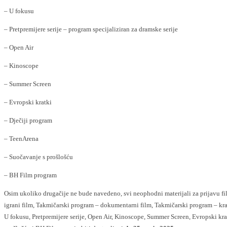
– U fokusu
– Pretpremijere serije – program specijaliziran za dramske serije
– Open Air
– Kinoscope
– Summer Screen
– Evropski kratki
– Dječiji program
– TeenArena
– Suočavanje s prošlošću
– BH Film program
Osim ukoliko drugačije ne bude navedeno, svi neophodni materijali za prijavu f
igrani film, Takmičarski program – dokumentarni film, Takmičarski program – krat
U fokusu, Pretpremijere serije, Open Air, Kinoscope, Summer Screen, Evropski kra