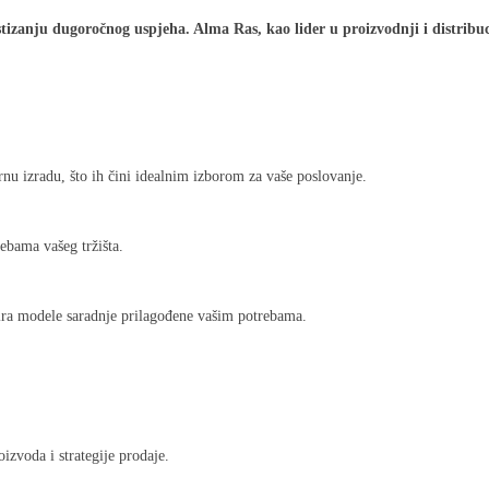
ostizanju dugoročnog uspjeha. Alma Ras, kao lider u proizvodnji i distribu
nu izradu, što ih čini idealnim izborom za vaše poslovanje.
ebama vašeg tržišta.
reira modele saradnje prilagođene vašim potrebama.
izvoda i strategije prodaje.