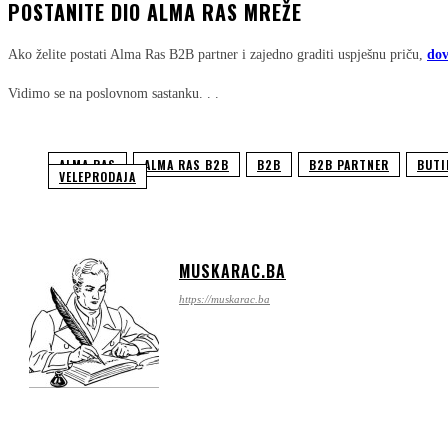
POSTANITE DIO ALMA RAS MREŽE
Ako želite postati Alma Ras B2B partner i zajedno graditi uspješnu priču,
dov
Vidimo se na poslovnom sastanku. . .
ALMA RAS
ALMA RAS B2B
B2B
B2B PARTNER
BUTI
VELEPRODAJA
MUSKARAC.BA
https://muskarac.ba