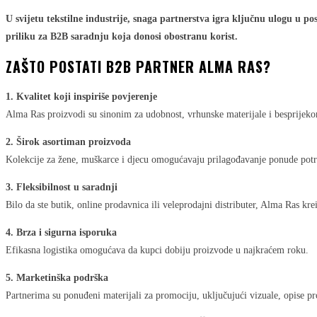
U svijetu tekstilne industrije, snaga partnerstva igra ključnu ulogu u p
priliku za B2B saradnju koja donosi obostranu korist.
ZAŠTO POSTATI B2B PARTNER ALMA RAS?
1. Kvalitet koji inspiriše povjerenje
Alma Ras proizvodi su sinonim za udobnost, vrhunske materijale i besprijekor
2. Širok asortiman proizvoda
Kolekcije za žene, muškarce i djecu omogućavaju prilagođavanje ponude potr
3. Fleksibilnost u saradnji
Bilo da ste butik, online prodavnica ili veleprodajni distributer, Alma Ras k
4. Brza i sigurna isporuka
Efikasna logistika omogućava da kupci dobiju proizvode u najkraćem roku.
5. Marketinška podrška
Partnerima su ponuđeni materijali za promociju, uključujući vizuale, opise pro