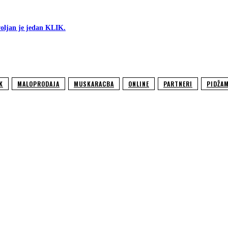
oljan je jedan KLIK.
K
MALOPRODAJA
MUSKARACBA
ONLINE
PARTNERI
PIDŽA