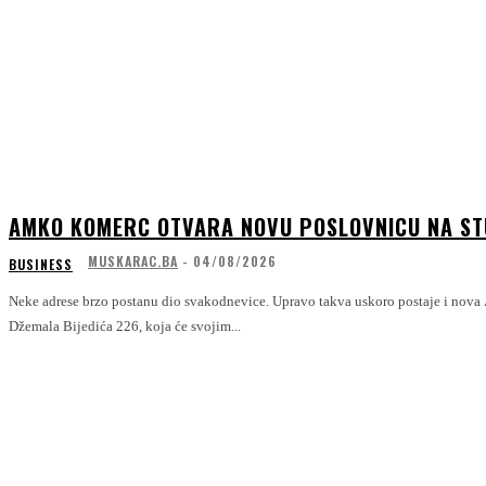
AMKO KOMERC OTVARA NOVU POSLOVNICU NA S
MUSKARAC.BA
-
04/08/2026
BUSINESS
Neke adrese brzo postanu dio svakodnevice. Upravo takva uskoro postaje i nova
Džemala Bijedića 226, koja će svojim...