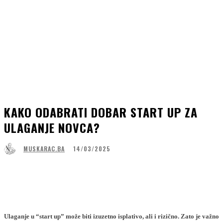
KAKO ODABRATI DOBAR START UP ZA
ULAGANJE NOVCA?
14/03/2025
MUSKARAC.BA
Facebook
WhatsApp
Linkedin
Viber
Ulaganje u “start up” može biti izuzetno isplativo, ali i rizično. Zato je važno