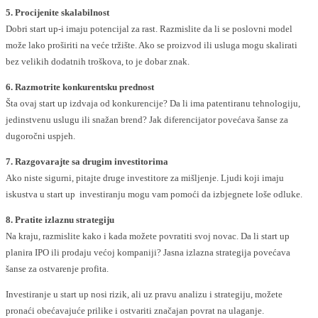
5. Procijenite skalabilnost
Dobri start up-i imaju potencijal za rast. Razmislite da li se poslovni model
može lako proširiti na veće tržište. Ako se proizvod ili usluga mogu skalirati
bez velikih dodatnih troškova, to je dobar znak.
6. Razmotrite konkurentsku prednost
Šta ovaj start up izdvaja od konkurencije? Da li ima patentiranu tehnologiju,
jedinstvenu uslugu ili snažan brend? Jak diferencijator povećava šanse za
dugoročni uspjeh.
7. Razgovarajte sa drugim investitorima
Ako niste sigurni, pitajte druge investitore za mišljenje. Ljudi koji imaju
iskustva u start up investiranju mogu vam pomoći da izbjegnete loše odluke.
8. Pratite izlaznu strategiju
Na kraju, razmislite kako i kada možete povratiti svoj novac. Da li start up
planira IPO ili prodaju većoj kompaniji? Jasna izlazna strategija povećava
šanse za ostvarenje profita.
Investiranje u start up nosi rizik, ali uz pravu analizu i strategiju, možete
pronaći obećavajuće prilike i ostvariti značajan povrat na ulaganje.