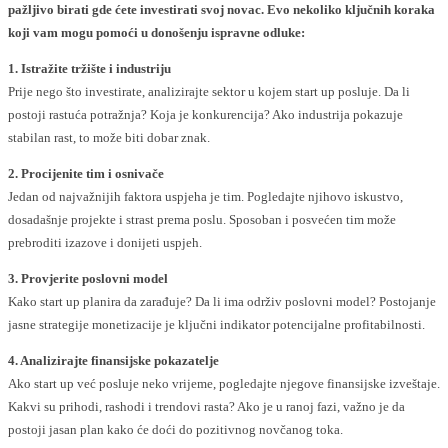
pažljivo birati gde ćete investirati svoj novac. Evo nekoliko ključnih koraka
koji vam mogu pomoći u donošenju ispravne odluke:
1. Istražite tržište i industriju
Prije nego što investirate, analizirajte sektor u kojem start up posluje. Da li
postoji rastuća potražnja? Koja je konkurencija? Ako industrija pokazuje
stabilan rast, to može biti dobar znak.
2. Procijenite tim i osnivače
Jedan od najvažnijih faktora uspjeha je tim. Pogledajte njihovo iskustvo,
dosadašnje projekte i strast prema poslu. Sposoban i posvećen tim može
prebroditi izazove i donijeti uspjeh.
3. Provjerite poslovni model
Kako start up planira da zarađuje? Da li ima održiv poslovni model? Postojanje
jasne strategije monetizacije je ključni indikator potencijalne profitabilnosti.
4. Analizirajte finansijske pokazatelje
Ako start up već posluje neko vrijeme, pogledajte njegove finansijske izveštaje.
Kakvi su prihodi, rashodi i trendovi rasta? Ako je u ranoj fazi, važno je da
postoji jasan plan kako će doći do pozitivnog novčanog toka.