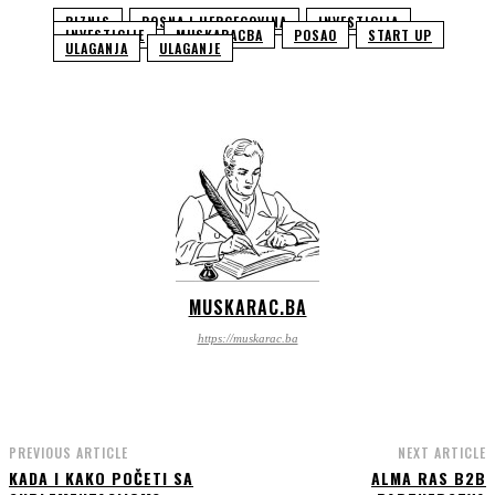
BIZNIS
BOSNA I HERCEGOVINA
INVESTICIJA
INVESTICIJE
MUSKARACBA
POSAO
START UP
ULAGANJA
ULAGANJE
MUSKARAC.BA
https://muskarac.ba
PREVIOUS ARTICLE
NEXT ARTICLE
KADA I KAKO POČETI SA
ALMA RAS B2B