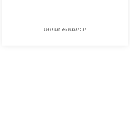
HOME
KONTAKT
O NAMA
COPYRIGHT @MUSKARAC.BA