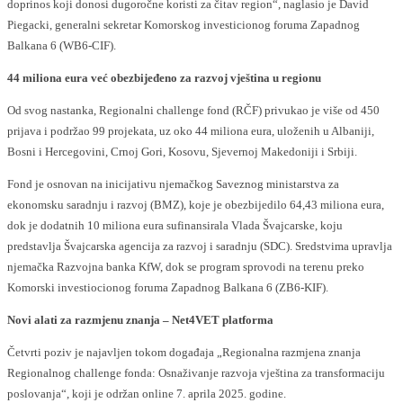
doprinos koji donosi dugoročne koristi za čitav region“, naglasio je David
Piegacki, generalni sekretar Komorskog investicionog foruma Zapadnog
Balkana 6 (WB6-CIF).
44 miliona eura već obezbijeđeno za razvoj vještina u regionu
Od svog nastanka, Regionalni challenge fond (RČF) privukao je više od 450
prijava i podržao 99 projekata, uz oko 44 miliona eura, uloženih u Albaniji,
Bosni i Hercegovini, Crnoj Gori, Kosovu, Sjevernoj Makedoniji i Srbiji.
Fond je osnovan na inicijativu njemačkog Saveznog ministarstva za
ekonomsku saradnju i razvoj (BMZ), koje je obezbijedilo 64,43 miliona eura,
dok je dodatnih 10 miliona eura sufinansirala Vlada Švajcarske, koju
predstavlja Švajcarska agencija za razvoj i saradnju (SDC). Sredstvima upravlja
njemačka Razvojna banka KfW, dok se program sprovodi na terenu preko
Komorski investiocionog foruma Zapadnog Balkana 6 (ZB6-KIF).
Novi alati za razmjenu znanja – Net4VET platforma
Četvrti poziv je najavljen tokom događaja „Regionalna razmjena znanja
Regionalnog challenge fonda: Osnaživanje razvoja vještina za transformaciju
poslovanja“, koji je održan online 7. aprila 2025. godine.