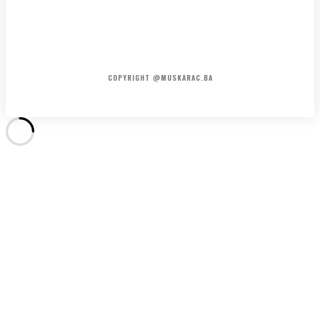
HOME
KONTAKT
O NAMA
COPYRIGHT @MUSKARAC.BA