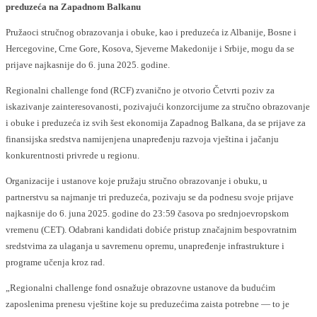
preduzeća na Zapadnom Balkanu
Pružaoci stručnog obrazovanja i obuke, kao i preduzeća iz Albanije, Bosne i
Hercegovine, Crne Gore, Kosova, Sjeverne Makedonije i Srbije, mogu da se
prijave najkasnije do 6. juna 2025. godine.
Regionalni challenge fond (RCF) zvanično je otvorio Četvrti poziv za
iskazivanje zainteresovanosti, pozivajući konzorcijume za stručno obrazovanje
i obuke i preduzeća iz svih šest ekonomija Zapadnog Balkana, da se prijave za
finansijska sredstva namijenjena unapređenju razvoja vještina i jačanju
konkurentnosti privrede u regionu.
Organizacije i ustanove koje pružaju stručno obrazovanje i obuku, u
partnerstvu sa najmanje tri preduzeća, pozivaju se da podnesu svoje prijave
najkasnije do 6. juna 2025. godine do 23:59 časova po srednjoevropskom
vremenu (CET). Odabrani kandidati dobiće pristup značajnim bespovratnim
sredstvima za ulaganja u savremenu opremu, unapređenje infrastrukture i
programe učenja kroz rad.
„Regionalni challenge fond osnažuje obrazovne ustanove da budućim
zaposlenima prenesu vještine koje su preduzećima zaista potrebne — to je