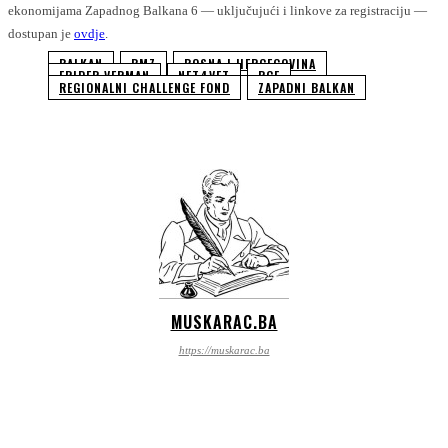
ekonomijama Zapadnog Balkana 6 — uključujući i linkove za registraciju —
dostupan je
ovdje
.
BALKAN
BMZ
BOSNA I HERCEGOVINA
FRIDER VERMAN
NET4VET
RCF
REGIONALNI CHALLENGE FOND
ZAPADNI BALKAN
MUSKARAC.BA
https://muskarac.ba