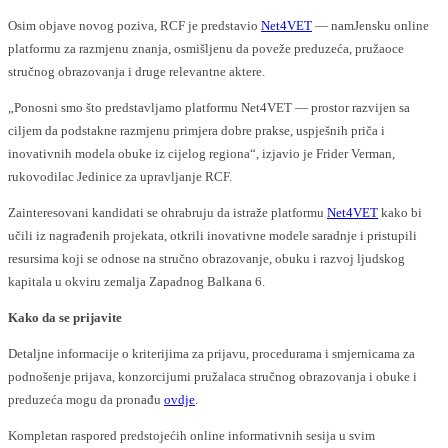
Osim objave novog poziva, RCF je predstavio
Net4VET
— namJensku online
platformu za razmjenu znanja, osmišljenu da poveže preduzeća, pružaoce
stručnog obrazovanja i druge relevantne aktere.
„Ponosni smo što predstavljamo platformu Net4VET — prostor razvijen sa
ciljem da podstakne razmjenu primjera dobre prakse, uspješnih priča i
inovativnih modela obuke iz cijelog regiona“, izjavio je Frider Verman,
rukovodilac Jedinice za upravljanje RCF.
Zainteresovani kandidati se ohrabruju da istraže platformu
Net4VET
kako bi
učili iz nagrađenih projekata, otkrili inovativne modele saradnje i pristupili
resursima koji se odnose na stručno obrazovanje, obuku i razvoj ljudskog
kapitala u okviru zemalja Zapadnog Balkana 6.
Kako da se prijavite
Detaljne informacije o kriterijima za prijavu, procedurama i smjernicama za
podnošenje prijava, konzorcijumi pružalaca stručnog obrazovanja i obuke i
preduzeća mogu da pronađu
ovdje
.
Kompletan raspored predstojećih online informativnih sesija u svim