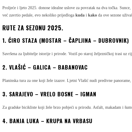
Proljeće i ljeto 2025. donose idealne uslove za povratak na dva točka. Sunce,
već zavrtio pedale, evo nekoliko prijedloga
kuda
i
kako
da ove sezone uživaš
RUTE ZA SEZONU 2025.
1.
ĆIRO STAZA (MOSTAR – ČAPLJINA – DUBROVNIK)
Savršena za ljubitelje istorije i prirode. Voziš po staroj željezničkoj trasi u
2.
VLAŠIĆ – GALICA – BABANOVAC
Planinska tura za one koji žele izazov. Ljetni Vlašić nudi predivne panorame, č
3.
SARAJEVO – VRELO BOSNE – IGMAN
Za gradske bicikliste koji žele brzo pobjeći u prirodu. Asfalt, makadam i šu
4.
BANJA LUKA – KRUPA NA VRBASU