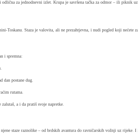
 i odlična za jednodnevni izlet. Krupa je savršena tačka za odmor – ili piknik uz
i-Toskanu. Staza je valovita, ali ne prezahtjevna, i nudi pogled koji nećete za
man i spremna:
u.
kad dan postane dug.
kraćim rutama.
alutaš, a i da pratiš svoje napretke.
 su njene staze raznolike – od brdskih avantura do ravničarskih vožnji uz rijek