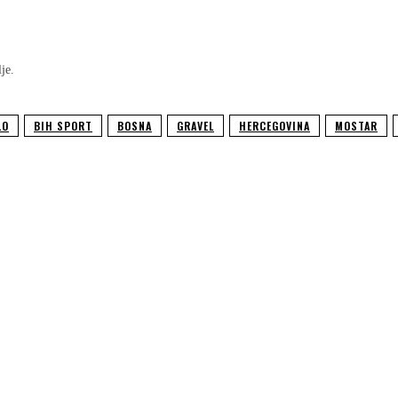
je.
LO
BIH SPORT
BOSNA
GRAVEL
HERCEGOVINA
MOSTAR