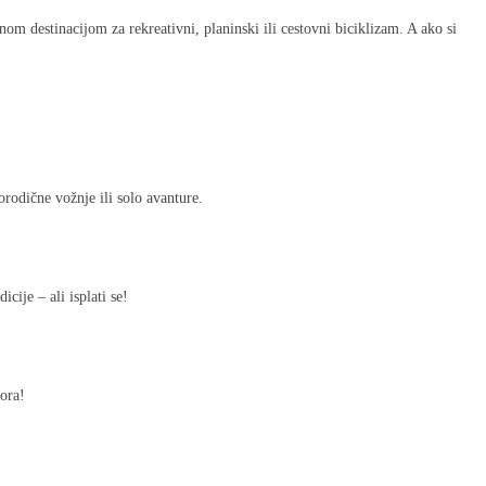
om destinacijom za rekreativni, planinski ili cestovni biciklizam. A ako si
orodične vožnje ili solo avanture.
cije – ali isplati se!
vora!