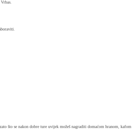
 Vrbas.
boraviti.
e. I zato što se nakon dobre ture uvijek možeš nagraditi domaćom hranom, kafom