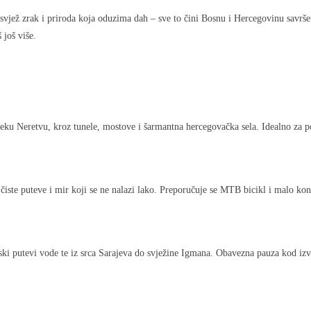
 svjež zrak i priroda koja oduzima dah – sve to čini Bosnu i Hercegovinu savršen
 još više.
z rijeku Neretvu, kroz tunele, mostove i šarmantna hercegovačka sela. Idealno za p
iste puteve i mir koji se ne nalazi lako. Preporučuje se MTB bicikl i malo kondi
mski putevi vode te iz srca Sarajeva do svježine Igmana. Obavezna pauza kod iz