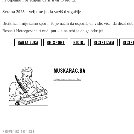
na ćepenku i osjećajem da si stvarno bio tu.
Sezona 2025 – vrijeme je da voziš drugačije
Biciklizam nije samo sport. To je način da usporiš, da vidiš više, da dišeš dubl
Bosna i Hercegovina ti nudi put – a na tebi je da ga otkriješ.
BANJA LUKA
BH SPORT
BICIKL
BICIKLIZAM
BICIK
MUSKARAC.BA
https://muskarac.ba
PREVIOUS ARTICLE