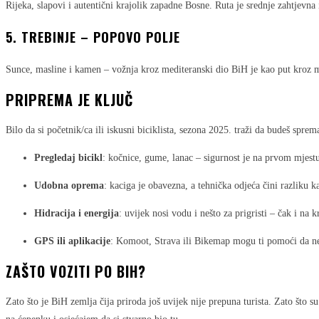
Rijeka, slapovi i autentični krajolik zapadne Bosne. Ruta je srednje zahtjevna
5.
TREBINJE – POPOVO POLJE
Sunce, masline i kamen – vožnja kroz mediteranski dio BiH je kao put kroz min
PRIPREMA JE KLJUČ
Bilo da si početnik/ca ili iskusni biciklista, sezona 2025. traži da budeš spre
Pregledaj bicikl
: kočnice, gume, lanac – sigurnost je na prvom mjest
Udobna oprema
: kaciga je obavezna, a tehnička odjeća čini razliku 
Hidracija i energija
: uvijek nosi vodu i nešto za prigristi – čak i na 
GPS ili aplikacije
: Komoot, Strava ili Bikemap mogu ti pomoći da ne z
ZAŠTO VOZITI PO BIH?
Zato što je BiH zemlja čija priroda još uvijek nije prepuna turista. Zato što