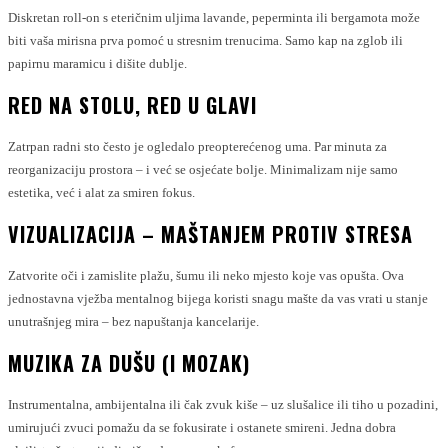
Diskretan roll-on s eteričnim uljima lavande, peperminta ili bergamota može
biti vaša mirisna prva pomoć u stresnim trenucima. Samo kap na zglob ili
papirnu maramicu i dišite dublje.
RED NA STOLU, RED U GLAVI
Zatrpan radni sto često je ogledalo preopterećenog uma. Par minuta za
reorganizaciju prostora – i već se osjećate bolje. Minimalizam nije samo
estetika, već i alat za smiren fokus.
VIZUALIZACIJA – MAŠTANJEM PROTIV STRESA
Zatvorite oči i zamislite plažu, šumu ili neko mjesto koje vas opušta. Ova
jednostavna vježba mentalnog bijega koristi snagu mašte da vas vrati u stanje
unutrašnjeg mira – bez napuštanja kancelarije.
MUZIKA ZA DUŠU (I MOZAK)
Instrumentalna, ambijentalna ili čak zvuk kiše – uz slušalice ili tiho u pozadini,
umirujući zvuci pomažu da se fokusirate i ostanete smireni. Jedna dobra