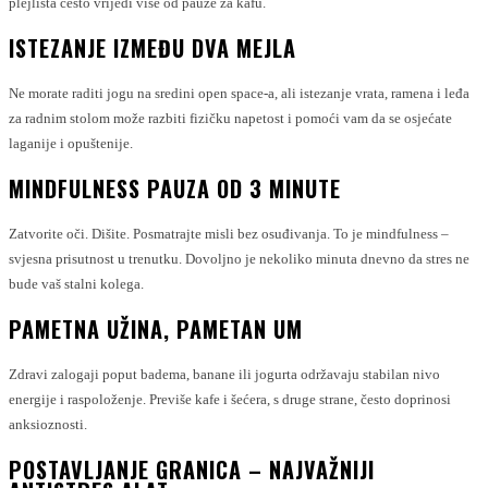
plejlista često vrijedi više od pauze za kafu.
ISTEZANJE IZMEĐU DVA MEJLA
Ne morate raditi jogu na sredini open space-a, ali istezanje vrata, ramena i leđa
za radnim stolom može razbiti fizičku napetost i pomoći vam da se osjećate
laganije i opuštenije.
MINDFULNESS PAUZA OD 3 MINUTE
Zatvorite oči. Dišite. Posmatrajte misli bez osuđivanja. To je mindfulness –
svjesna prisutnost u trenutku. Dovoljno je nekoliko minuta dnevno da stres ne
bude vaš stalni kolega.
PAMETNA UŽINA, PAMETAN UM
Zdravi zalogaji poput badema, banane ili jogurta održavaju stabilan nivo
energije i raspoloženje. Previše kafe i šećera, s druge strane, često doprinosi
anksioznosti.
POSTAVLJANJE GRANICA – NAJVAŽNIJI