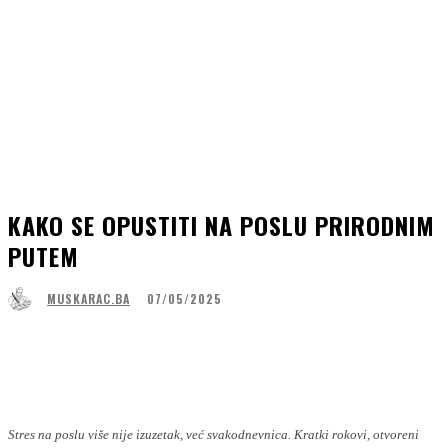
KAKO SE OPUSTITI NA POSLU PRIRODNIM
PUTEM
07/05/2025
MUSKARAC.BA
Facebook
WhatsApp
Linkedin
Viber
Stres na poslu više nije izuzetak, već svakodnevnica. Kratki rokovi, otvoreni