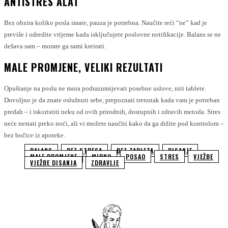
ANTISTRES ALAT
Bez obzira koliko posla imate, pauza je potrebna. Naučite reći “ne” kad je
previše i odredite vrijeme kada isključujete poslovne notifikacije. Balans se ne
dešava sam – morate ga sami kreirati.
MALE PROMJENE, VELIKI REZULTATI
Opuštanje na poslu ne mora podrazumijevati posebne uslove, niti tablete.
Dovoljno je da znate oslušnuti sebe, prepoznati trenutak kada vam je potreban
predah – i iskoristiti neku od ovih prirodnih, dostupnih i zdravih metoda. Stres
neće nestati preko noći, ali vi možete naučiti kako da ga držite pod kontrolom –
bez bočice iz apoteke.
BALANS
BEZ STRESA
BEZ TABLETA
DISANJE
MALE PROMJENE
MIRNO
POSAO
STRES
VJEŽBE
VJEŽBE DISANJA
ZDRAVLJE