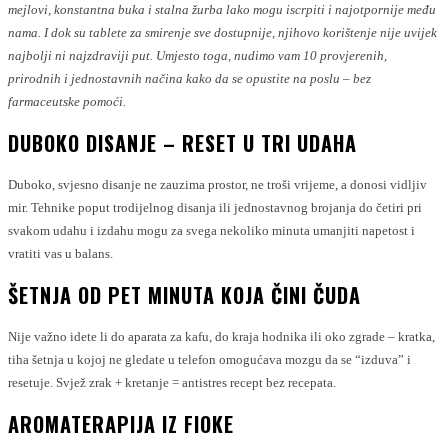
mejlovi, konstantna buka i stalna žurba lako mogu iscrpiti i najotpornije među
nama. I dok su tablete za smirenje sve dostupnije, njihovo korištenje nije uvijek
najbolji ni najzdraviji put. Umjesto toga, nudimo vam 10 provjerenih,
prirodnih i jednostavnih načina kako da se opustite na poslu – bez
farmaceutske pomoći.
DUBOKO DISANJE – RESET U TRI UDAHA
Duboko, svjesno disanje ne zauzima prostor, ne troši vrijeme, a donosi vidljiv
mir. Tehnike poput trodijelnog disanja ili jednostavnog brojanja do četiri pri
svakom udahu i izdahu mogu za svega nekoliko minuta umanjiti napetost i
vratiti vas u balans.
ŠETNJA OD PET MINUTA KOJA ČINI ČUDA
Nije važno idete li do aparata za kafu, do kraja hodnika ili oko zgrade – kratka,
tiha šetnja u kojoj ne gledate u telefon omogućava mozgu da se “izduva” i
resetuje. Svjež zrak + kretanje = antistres recept bez recepata.
AROMATERAPIJA IZ FIOKE