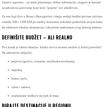
Upravo suprotno – uz malo planiranja i dobre informacije, moguće je kreirati
nezaboravno putovanje koje neće “pojesti” sve ušteđevine.
Za one koji žive u Bosni i Hercegovini i imaju srednji budžet (recimo okvirno
između 500 i 1200 KM po osobi), donosimo nekoliko praktičnih savjeta kako
da odaberete idealnu destinaciju i iskoristite maksimum svog ljetnog odmora.
DEFINIŠITE BUDŽET – ALI REALNO
Prvi korak je iskren obračun: koliko novca stvarno možete (i želite) potrošiti?
Ne zaboravite uključiti:
prijevoz (gorivo, cestarine, autobuska/aviokarta),
smještaj,
hranu i piće,
izlete i zabavu,
neplanirane troškove (uvijek ih ima).
BIRAJTE DESTINACIJE U REGIONU