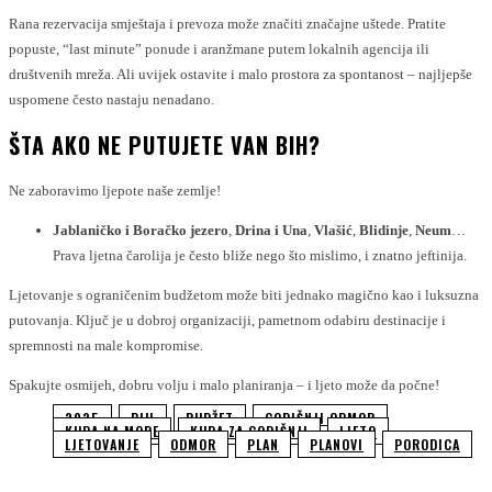
Rana rezervacija smještaja i prevoza može značiti značajne uštede. Pratite
popuste, “last minute” ponude i aranžmane putem lokalnih agencija ili
društvenih mreža. Ali uvijek ostavite i malo prostora za spontanost – najljepše
uspomene često nastaju nenadano.
ŠTA AKO NE PUTUJETE VAN BIH?
Ne zaboravimo ljepote naše zemlje!
Jablaničko i Boračko jezero
,
Drina i Una
,
Vlašić
,
Blidinje
,
Neum
…
Prava ljetna čarolija je često bliže nego što mislimo, i znatno jeftinija.
Ljetovanje s ograničenim budžetom može biti jednako magično kao i luksuzna
putovanja. Ključ je u dobroj organizaciji, pametnom odabiru destinacije i
spremnosti na male kompromise.
Spakujte osmijeh, dobru volju i malo planiranja – i ljeto može da počne!
2025
BIH
BUDŽET
GODIŠNJI ODMOR
KUDA NA MORE
KUDA ZA GODIŠNJI
LJETO
LJETOVANJE
ODMOR
PLAN
PLANOVI
PORODICA