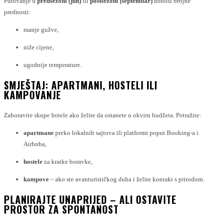
Putovanje u
predsezoni (jun)
ili
postsezoni (septembar)
donosi brojne
prednosti:
manje gužve,
niže cijene,
ugodnije temperature.
SMJEŠTAJ: APARTMANI, HOSTELI ILI
KAMPOVANJE
Zaboravite skupe hotele ako želite da ostanete u okviru budžeta. Potražite:
apartmane
preko lokalnih sajtova ili platformi poput Booking-a i
Airbnba,
hostele
za kratke boravke,
kampove
– ako ste avanturističkog duha i želite kontakt s prirodom.
PLANIRAJTE UNAPRIJED – ALI OSTAVITE
PROSTOR ZA SPONTANOST