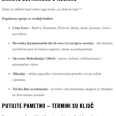
Zašto ići daleko kad toliko toga imate „na dohvat ruke“?
Popularne opcije za srednji budžet:
Crna Gora
– Budva, Sutomore, Petrovac (blizu, more, poznato, često i
povoljno).
Hrvatska (kontinentalni dio ili otoci izvan špica sezone)
– ako krenete
početkom juna ili krajem augusta, cijene su pristupačnije.
Sjeverna Makedonija i Ohrid
– jezero, kultura, odlična hrana i
pristupačne cijene.
Albanija
– obala, egzotika i nevjerovatna priroda, sve po nižim
cijenama.
Turska (bus aranžmani)
– uz nešto više planiranja, moguće je uštedjeti
uz first-minute ponude.
PUTUJTE PAMETNO – TERMINI SU KLJUČ