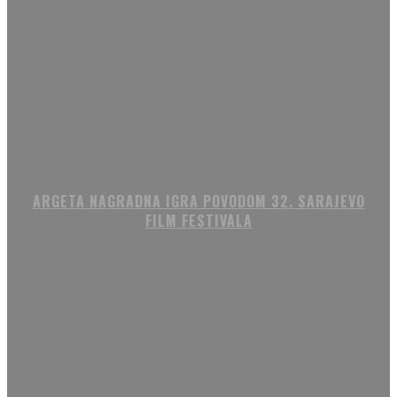
ARGETA NAGRADNA IGRA POVODOM 32. SARAJEVO
FILM FESTIVALA