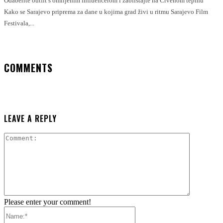
Odaberite outfit s omiljenim influencerom i zablistajte na Crvenom tepihu
Kako se Sarajevo priprema za dane u kojima grad živi u ritmu Sarajevo Film
Festivala,...
COMMENTS
LEAVE A REPLY
Comment:
Please enter your comment!
Name:*