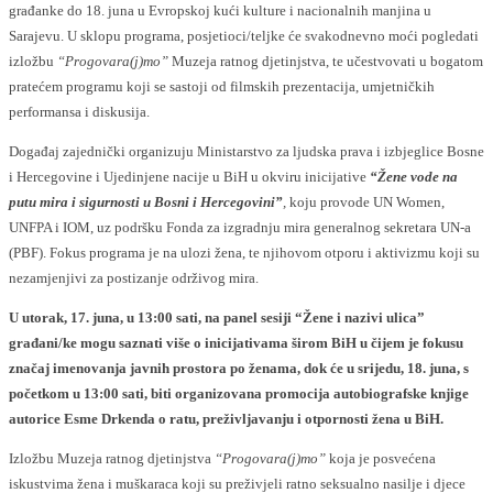
građanke do 18. juna u Evropskoj kući kulture i nacionalnih manjina u
Sarajevu. U sklopu programa, posjetioci/teljke će svakodnevno moći pogledati
izložbu
“Progovara(j)mo”
Muzeja ratnog djetinjstva, te učestvovati u bogatom
pratećem programu koji se sastoji od filmskih prezentacija, umjetničkih
performansa i diskusija.
Događaj zajednički organizuju Ministarstvo za ljudska prava i izbjeglice Bosne
i Hercegovine i Ujedinjene nacije u BiH u okviru inicijative
“Žene vode na
putu mira i sigurnosti u Bosni i Hercegovini”
,
koju provode UN Women,
UNFPA i IOM, uz podršku Fonda za izgradnju mira generalnog sekretara UN-a
(PBF). Fokus programa je na ulozi žena, te njihovom otporu i aktivizmu koji su
nezamjenjivi za postizanje održivog mira.
U utorak, 17. juna, u 13:00 sati, na panel sesiji “Žene i nazivi ulica”
građani/ke mogu saznati više o inicijativama širom BiH u čijem je fokusu
značaj imenovanja javnih prostora po ženama, dok će u srijedu, 18. juna, s
početkom u 13:00 sati, biti organizovana promocija autobiografske knjige
autorice Esme Drkenda o ratu, preživljavanju i otpornosti žena u BiH.
Izložbu Muzeja ratnog djetinjstva
“Progovara(j)mo”
koja je posvećena
iskustvima žena i muškaraca koji su preživjeli ratno seksualno nasilje i djece