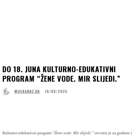
DO 18. JUNA KULTURNO-EDUKATIVNI
PROGRAM “ŽENE VODE. MIR SLIJEDI.”
16/06/2025
MUSKARAC.BA
Facebook
WhatsApp
Linkedin
Viber
Kulturno-edukativni program
“Žene vode. Mir slijedi.”
otvoren je za građane i