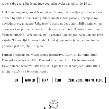
rođene zbog rata, bit će moguće pogledati svaki dan od 11 do 19 sati.
U sklopu programa, protekle sedmice, 13.juna, predstavljen je dokumentarac
“
Stitch by Stitch
”
francuskog autora Nicolasa Mingassona, o sarajevskoj
nevladinoj organizaciji “Udružene” koja spaja žene širom BiH s istim ciljem –
oporavak i zacjeljivanje rana kroz pletenje i ručni rad. Dokumentarni film
Vedrane Pribačić “Veće od traume” o ženama koje 25 godina nakon rata kroz
zajednički terapijski proces hrabro koračaju putem iscjeljenja i pomirenja
prikazan je u nedjelju, 15. juna.
Partneri programa su: Muzej ratnog djetinjstva, Austrijski kulturni forum,
Francuska ambasada u BiH, Francuski institut u BiH, UK International
Development, Sarajevo Film Festival, Općina Centar Sarajevo, BIRN BiH i
inicijativa „Mir sa ženskim licem“.
UN
WOMEN
ŽENA
ŽENE
ŽENE VODE. MIR SLIJEDI.