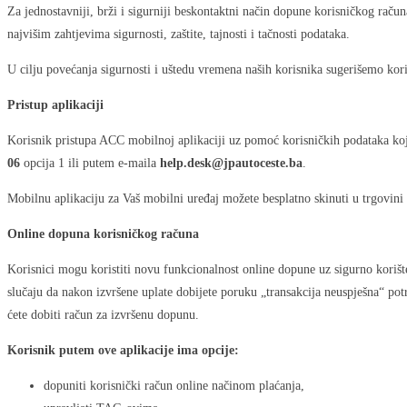
Za jednostavniji, brži i sigurniji beskontaktni način dopune korisničkog rač
najvišim zahtjevima sigurnosti, zaštite, tajnosti i tačnosti podataka.
U cilju povećanja sigurnosti i uštedu vremena naših korisnika sugerišemo kor
Pristup aplikaciji
Korisnik pristupa ACC mobilnoj aplikaciji uz pomoć korisničkih podataka ko
06
opcija 1 ili putem e-maila
help.desk@jpautoceste.ba
.
Mobilnu aplikaciju za Vaš mobilni uređaj možete besplatno skinuti u trgovini a
Online dopuna korisničkog računa
Korisnici mogu koristiti novu funkcionalnost online dopune uz sigurno koriš
slučaju da nakon izvršene uplate dobijete poruku „transakcija neuspješna“ potr
ćete dobiti račun za izvršenu dopunu.
Korisnik putem ove aplikacije ima opcije:
dopuniti korisnički račun online načinom plaćanja,