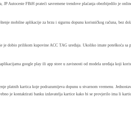
una, JP Autoceste FBiH prateći savremene trendove plaćanja obezbijedilo je on
ištenje mobilne aplikacije za brzu i sigurnu dopunu korisničkog računa, bez dol
je je dobio prilikom kupovine ACC TAG uređaja. Ukoliko imate poteškoća sa pr
plikacijama google play ili app store u zavisnosti od modela uređaja koji korist
tenje platnih kartica koje podrazumijeva dopunu u stvarnom vremenu. Jednostav
ebno je kontaktirati banku izdavatelja kartice kako bi se provjerilo ima li kar