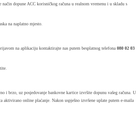
line način dopune ACC korisničkog računa u realnom vremenu i u skladu s
aska na naplatno mjesto.
ijavom na aplikaciju kontaktirajte nas putem besplatnog telefona
080 02 03
ite.
no i brzo, uz posjedovanje bankovne kartice izvršite dopunu vašeg računa. U
tica aktivirano online plaćanje. Nakon uspješno izvršene uplate putem e-maila