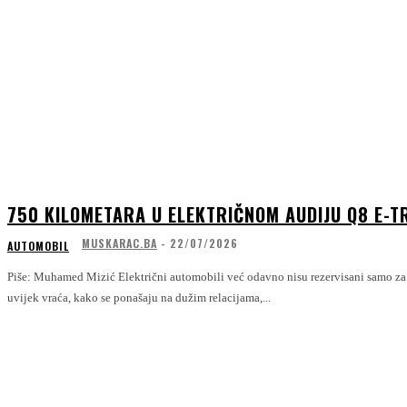
750 KILOMETARA U ELEKTRIČNOM AUDIJU Q8 E-T
MUSKARAC.BA
-
22/07/2026
AUTOMOBIL
Piše: Muhamed Mizić Električni automobili već odavno nisu rezervisani samo za gradsku vožnju. Ipak, jedno pitanje se
uvijek vraća, kako se ponašaju na dužim relacijama,...