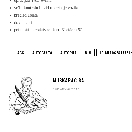
upravljati TAG-ovima,
vršiti kontrolu i uvid u kretanje vozila
pregled uplata
dokumenti
pristupiti interaktivnoj karti Koridora 5C
ACC
AUTOCESTA
AUTOPUT
BIH
JP AUTOCESTEFBI
MUSKARAC.BA
https://muskarac.ba