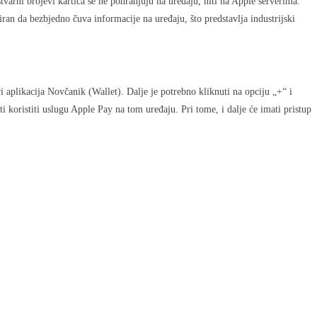
tvarni brojevi kartica se ne pohranjuju na uređaju, niti na Apple serverima.
ran da bezbjedno čuva informacije na uređaju, što predstavlja industrijski
aplikacija Novčanik (Wallet). Dalje je potrebno kliknuti na opciju „+“ i
 koristiti uslugu Apple Pay na tom uređaju. Pri tome, i dalje će imati pristup