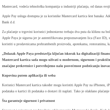
Mastercard, vodeća tehnološka kompanija u industriji plaćanja, od danas svoji
Apple Pay usluga dostupna je za korisnike Mastercard kartica šest banaka: 
Bank d.d.
Za plaćanje u trgovini korisnici jednostavno trebaju dva puta da kliknu na bo
Apple Paya je sigurna jer je autentifikovana prepoznavanjem lica (Face ID),
koristiti u prodavnicama prehrambenih proizvoda, apotekama, restoranima, 
„Dolazak Apple Paya predstavlja ključan iskorak ka digitalizaciji finan
Mastercard kartica sada mogu uživati u modernom, sigurnom i praktično
značajne prekretnice i potvrđujemo našu posvećenost podsticanju inovaci
Kupovina putem aplikacija ili weba
Korisnici Mastercard kartica također mogu koristiti Apple Pay na iPhoneu, iP
podataka o kartici ili podataka o dostavi ili naplati. Tako je olakšano plaćan
Šta garantuje sigurnost i privatnost