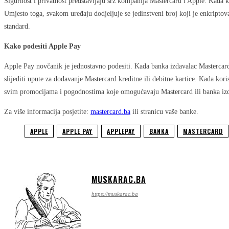
Sigurnost i privatnost predstavljaju srž kompanija Mastercard i Apple. Kada ko
Umjesto toga, svakom uređaju dodjeljuje se jedinstveni broj koji je enkriptov
standard.
Kako podesiti Apple Pay
Apple Pay novčanik je jednostavno podesiti. Kada banka izdavalac Mastercard 
slijediti upute za dodavanje Mastercard kreditne ili debitne kartice. Kada ko
svim promocijama i pogodnostima koje omogućavaju Mastercard ili banka izd
Za više informacija posjetite:
mastercard.ba
ili stranicu vaše banke.
APPLE
APPLE PAY
APPLEPAY
BANKA
MASTERCARD
MUSKARAC.BA
https://muskarac.ba