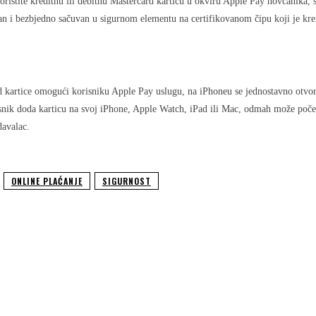
ristite kreditnu ili debitnu Mastercard karticu u okviru Apple Pay novčanika, s
an i bezbjedno sačuvan u sigurnom elementu na certifikovanom čipu koji je krei
kartice omogući korisniku Apple Pay uslugu, na iPhoneu se jednostavno otvori 
risnik doda karticu na svoj iPhone, Apple Watch, iPad ili Mac, odmah može početi
avalac.
ONLINE PLAĆANJE
SIGURNOST