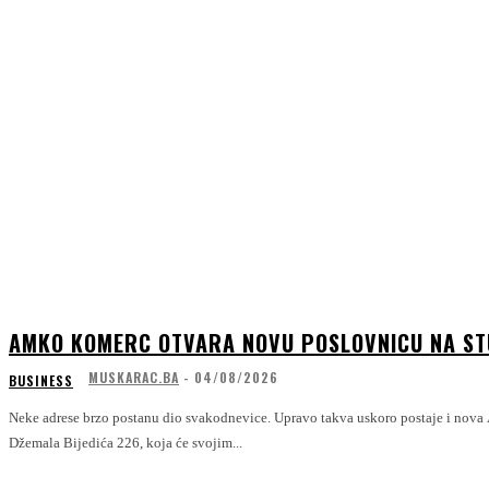
AMKO KOMERC OTVARA NOVU POSLOVNICU NA S
MUSKARAC.BA
-
04/08/2026
BUSINESS
Neke adrese brzo postanu dio svakodnevice. Upravo takva uskoro postaje i nova
Džemala Bijedića 226, koja će svojim...