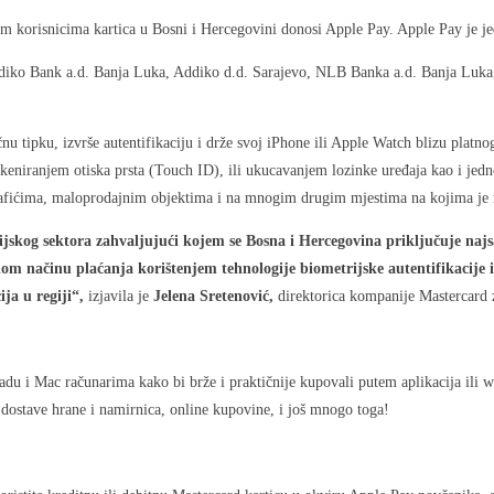
m korisnicima kartica u Bosni i Hercegovini donosi Apple Pay. Apple Pay je jedno
Addiko Bank a.d. Banja Luka, Addiko d.d. Sarajevo, NLB Banka a.d. Banja Luk
čnu tipku, izvrše autentifikaciju i drže svoj iPhone ili Apple Watch blizu plat
 skeniranjem otiska prsta (Touch ID), ili ukucavanjem lozinke uređaja kao i j
kafićima, maloprodajnim objektima i na mnogim drugim mjestima na kojima je
sijskog sektora zahvaljujući kojem se Bosna i Hercegovina priključuje naj
m načinu plaćanja korištenjem tehnologije biometrijske autentifikacije
ja u regiji“,
izjavila je
Jelena Sretenović,
direktorica kompanije Mastercard z
adu i Mac računarima kako bi brže i praktičnije kupovali putem aplikacija ili
je dostave hrane i namirnica, online kupovine, i još mnogo toga!