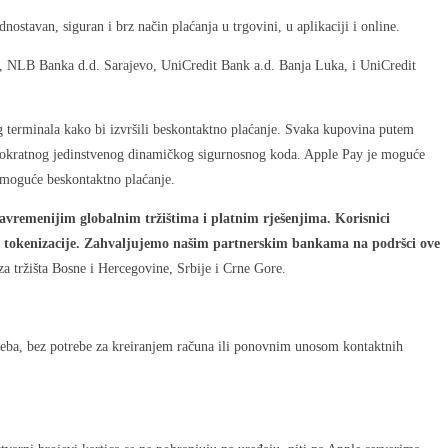
stavan, siguran i brz način plaćanja u trgovini, u aplikaciji i online.
a, NLB Banka d.d. Sarajevo, UniCredit Bank a.d. Banja Luka, i UniCredit
nog terminala kako bi izvršili beskontaktno plaćanje. Svaka kupovina putem
ednokratnog jedinstvenog dinamičkog sigurnosnog koda. Apple Pay je moguće
 moguće beskontaktno plaćanje.
savremenijim globalnim tržištima i platnim rješenjima. Korisnici
 i tokenizacije. Zahvaljujemo našim partnerskim bankama na podršci ove
a tržišta Bosne i Hercegovine, Srbije i Crne Gore.
 weba, bez potrebe za kreiranjem računa ili ponovnim unosom kontaktnih