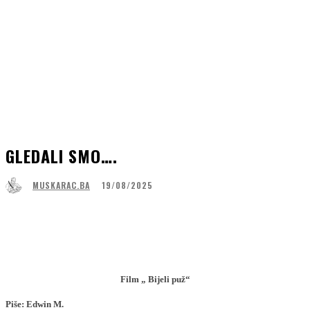
GLEDALI SMO….
19/08/2025
MUSKARAC.BA
Facebook
WhatsApp
Linkedin
Viber
Film „ Bijeli puž“
Piše: Edwin M.