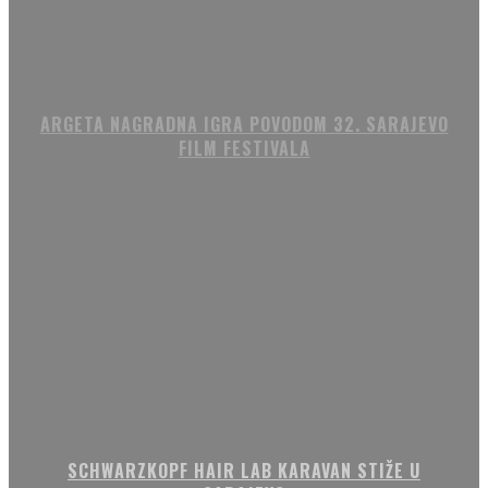
ARGETA NAGRADNA IGRA POVODOM 32. SARAJEVO
FILM FESTIVALA
SCHWARZKOPF HAIR LAB KARAVAN STIŽE U