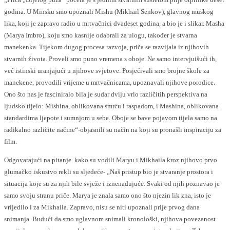
godina. U Minsku smo upoznali Mishu (Mikhail Senkov), glavnog muškog
lika, koji je zapravo radio u mrtvačnici dvadeset godina, a bio je i slikar. Masha
(Marya Imbro), koju smo kasnije odabrali za ulogu, također je stvarna
manekenka. Tijekom dugog procesa razvoja, priča se razvijala iz njihovih
stvarnih života. Proveli smo puno vremena s oboje. Ne samo intervjuišući ih,
već istinski uranjajući u njihove svjetove. Posjećivali smo brojne škole za
manekene, provodili vrijeme u mrtvačnicama, upoznavali njihove porodice.
Ono što nas je fasciniralo bila je sudar dviju vrlo različitih perspektiva na
ljudsko tijelo: Mishina, oblikovana smrću i raspadom, i Mashina, oblikovana
standardima ljepote i sumnjom u sebe. Oboje se bave pojavom tijela samo na
radikalno različite načine“-objasnili su način na koji su pronašli inspiraciju za
film.
Odgovarajući na pitanje kako su vodili Maryu i Mikhaila kroz njihovo prvo
glumačko iskustvo rekli su sljedeće- „Naš pristup bio je stvaranje prostora i
situacija koje su za njih bile svježe i iznenađujuće. Svaki od njih poznavao je
samo svoju stranu priče. Marya je znala samo ono što njezin lik zna, isto je
vrijedilo i za Mikhaila. Zapravo, nisu se niti upoznali prije prvog dana
snimanja. Budući da smo uglavnom snimali kronološki, njihova povezanost