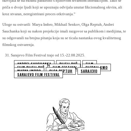
razvijala se na ekranu paralelno s njihovom stvarnom interakcijom. Tako se
priča o dvoje ljudi koji se upoznaju odvijala unutar fikcionalnog okvira, ali
kroz stvaran, neregistrirani proces otkrivanja.“
Uloge su ostvarili Marya Imbro, Mikhail Senkov, Olga Reptuh, Andrei
Sauchanka koji su nakon projekcije imali razgovor sa publikom i medijima, te
su odgovarali na brojna pitanja koja su se ticala nastanka ovog kvalitetnog
filmskog ostvarenja.
31. Sarajevo Film Festival traje od 15.-22.08.2025.
ANDREI SAUCHANKA
BIJELI PUŽ
FILM
FILM BIJELI PUŽ
FILM FESTIVAL
GLEDALI SMO
MARYA IMBRO
OLGA REPTUH
SARAJEVO
SARAJEVO FILM FESTIVAL