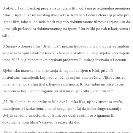
U okviru Takmičarskog programa za igrani film održana je regionalna premijera
filma „Bijeli puž“ režiserskog dvojca Else Kremseri Levin Petera čiji je ovo prvi
igrani film, iako su do sada radili zajedno dokumentarne filmove i izjavili su da
je za njih prelazak sa dokumentarnog na igrani film veliki pomak u karijerama i
stilu.
U Sarajevo donose film “Bijeli puž”, nježnu ljubavnu priču o dvoje autsajdera
koji se sa svojim životima teško uklapaju u okolinu. Film je svjetsku premijeru
imao 2025. u glavnom takmičarskom programu Filmskog festivala u Locarnu.
Bjelorusku manekenku, koja sanja da izgradi karijeru u Kini, privlači
misteriozni usamljenik koji radi u noćnoj smjeni u mrtvačnici. Njihov susret
mijenja njen doživljaj tijela, ljepote i smrtnosti. Krhka ljubavna priča dvoje
izopćenika koji jedno drugome preokrenu svijet i otkriju da nisu sami.
„U „Bijelom pužu polazište su bila dva ljudska lika, njihov susret sa smrću,
usamljenosti i izolacijom, a iznad svega, pokušaj da jedno drugo razumiju.
Uvijek se radi o emocionalnoj istini, bez obzira radi li se o igranom ili
dokumentarnom filmu“- izjavio je režiserski duo.
„Priča „Bijelog puža“ počela je s jednim stvarnim susretom prije otprilike deset