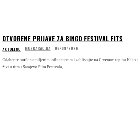
OTVORENE PRIJAVE ZA BINGO FESTIVAL FITS
MUSKARAC.BA
-
06/08/2026
AKTUELNO
Odaberite outfit s omiljenim influencerom i zablistajte na Crvenom tepihu Kako se Sarajevo priprema za dane u kojima grad
živi u ritmu Sarajevo Film Festivala,...