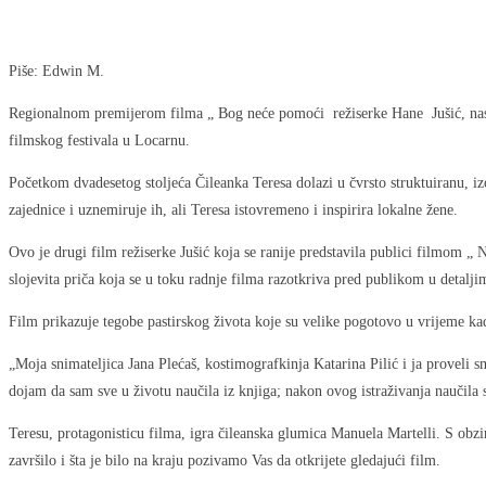
Piše: Edwin M.
Regionalnom premijerom filma „ Bog neće pomoći režiserke Hane Jušić, nast
filmskog festivala u Locarnu.
Početkom dvadesetog stoljeća Čileanka Teresa dolazi u čvrsto struktuiranu, i
zajednice i uznemiruje ih, ali Teresa istovremeno i inspirira lokalne žene.
Ovo je drugi film režiserke Jušić koja se ranije predstavila publici filmom „ 
slojevita priča koja se u toku radnje filma razotkriva pred publikom u detalji
Film prikazuje tegobe pastirskog života koje su velike pogotovo u vrijeme kad
„Moja snimateljica Jana Plećaš, kostimografkinja Katarina Pilić i ja proveli 
dojam da sam sve u životu naučila iz knjiga; nakon ovog istraživanja naučila 
Teresu, protagonisticu filma, igra čileanska glumica Manuela Martelli. S obz
završilo i šta je bilo na kraju pozivamo Vas da otkrijete gledajući film.