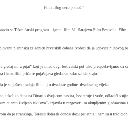
Film „Bog neće pomoći“
avio se Takmičarski program – igrani film 31. Sarajevo Film Festivala. Fil
zolovanu planinsku zajednicu hrvatskih čobana tvrdeći da je udovica njihovog b
Ne gledaj mi u pijat“ koji je imao dugi festivalski put tako pretpostavljamo da 
ma i kroz film priča se pojašnjava gledaocu kako se ide kraju.
a je smještena radnja filma tj.u dvadeste godine, dvadesetog vijeka.
smo nekoliko dana na Dinari s dvojicom pastira, bez struje i vode, odlazeći s nj
sam cijeniti življeno iskustvo“- izjavila u razgovoru sa okupljenim gledaocima 
irom da je strankinja, Teresin dolazak donosi dozu prijetnje i nemira u tradic