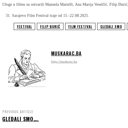
Uloge u filmu su ostvarili Manuela Martelli, Ana Marija Veselčić, Filip Đuri
31. Sarajevo Film Festival traje od 15.-22.08.2025.
FESTIVAL
FILIP ĐURIĆ
FILM FESTIVAL
GLEDALI SMO
MUSKARAC.BA
https://muskarac.ba
PREVIOUS ARTICLE
GLEDALI SMO….