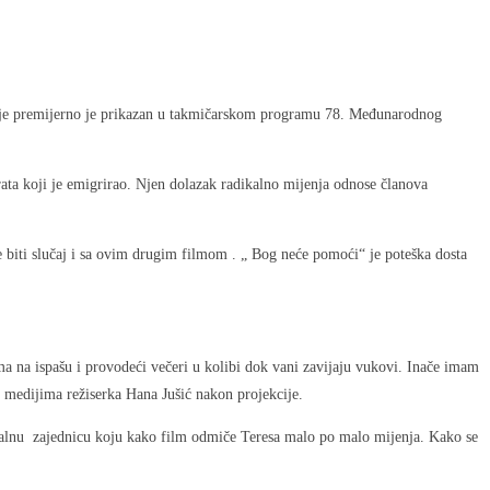
m je premijerno je prikazan u takmičarskom programu 78. Međunarodnog
rata koji je emigrirao. Njen dolazak radikalno mijenja odnose članova
će biti slučaj i sa ovim drugim filmom . „ Bog neće pomoći“ je poteška dosta
ima na ispašu i provodeći večeri u kolibi dok vani zavijaju vukovi. Inače imam
i medijima režiserka Hana Jušić nakon projekcije.
ionalnu zajednicu koju kako film odmiče Teresa malo po malo mijenja. Kako se