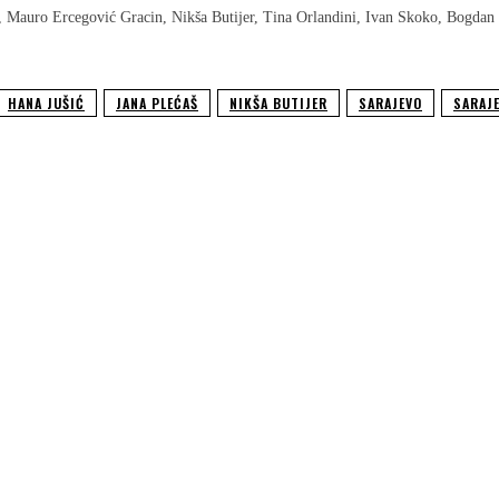
ć, Mauro Ercegović Gracin, Nikša Butijer, Tina Orlandini, Ivan Skoko, Bogdan 
HANA JUŠIĆ
JANA PLEĆAŠ
NIKŠA BUTIJER
SARAJEVO
SARAJE