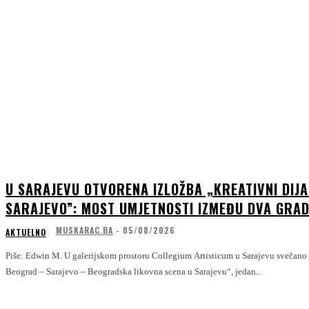
U SARAJEVU OTVORENA IZLOŽBA „KREATIVNI DIJ
SARAJEVO”: MOST UMJETNOSTI IZMEĐU DVA GRA
MUSKARAC.BA
-
05/08/2026
AKTUELNO
Piše: Edwin M. U galerijskom prostoru Collegium Artisticum u Sarajevu svečano je otvorena izložba „Kreativni dijalog:
Beograd – Sarajevo – Beogradska likovna scena u Sarajevu“, jedan...