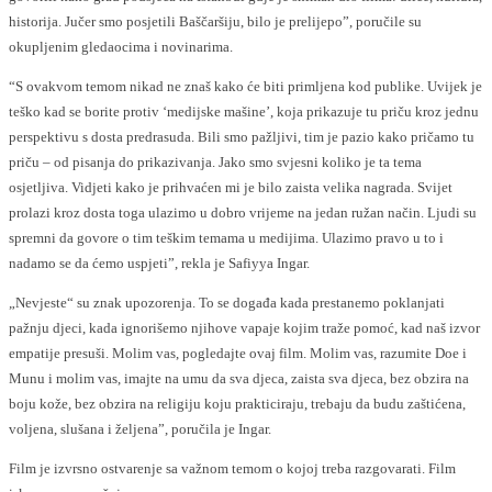
historija. Jučer smo posjetili Baščaršiju, bilo je prelijepo”, poručile su
okupljenim gledaocima i novinarima.
“S ovakvom temom nikad ne znaš kako će biti primljena kod publike. Uvijek je
teško kad se borite protiv ‘medijske mašine’, koja prikazuje tu priču kroz jednu
perspektivu s dosta predrasuda. Bili smo pažljivi, tim je pazio kako pričamo tu
priču – od pisanja do prikazivanja. Jako smo svjesni koliko je ta tema
osjetljiva. Vidjeti kako je prihvaćen mi je bilo zaista velika nagrada. Svijet
prolazi kroz dosta toga ulazimo u dobro vrijeme na jedan ružan način. Ljudi su
spremni da govore o tim teškim temama u medijima. Ulazimo pravo u to i
nadamo se da ćemo uspjeti”, rekla je Safiyya Ingar.
„Nevjeste“ su znak upozorenja. To se događa kada prestanemo poklanjati
pažnju djeci, kada ignorišemo njihove vapaje kojim traže pomoć, kad naš izvor
empatije presuši. Molim vas, pogledajte ovaj film. Molim vas, razumite Doe i
Munu i molim vas, imajte na umu da sva djeca, zaista sva djeca, bez obzira na
boju kože, bez obzira na religiju koju prakticiraju, trebaju da budu zaštićena,
voljena, slušana i željena”, poručila je Ingar.
Film je izvrsno ostvarenje sa važnom temom o kojoj treba razgovarati. Film