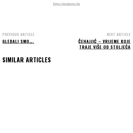
https://muskarac.ba
PREVIOUS ARTICLE
NEXT ARTICLE
GLEDALI SMO….
ČEHAJJIĆ – VRIJEME KOJE
TRAJE VIŠE OD STOLJEĆA
SIMILAR ARTICLES