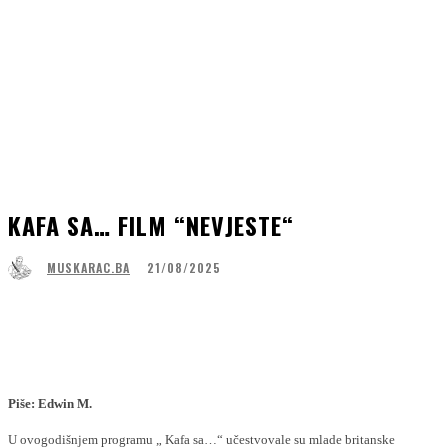
KAFA SA… FILM “NEVJESTE“
21/08/2025
MUSKARAC.BA
Facebook
WhatsApp
Linkedin
Viber
Piše: Edwin M.
U ovogodišnjem programu „ Kafa sa…“ učestvovale su mlade britanske