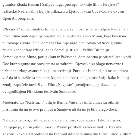
glumice Ebada Hassan i Safiyya Ingar protagonistkinje film „ Nevjeste“
režiserke Nadie Fall, a koji je prikazan u Ljetnom kinu Coca-Cola u okviru
Open Air programa.
„Nevjeste“ su debitantski film dramatičarke i pozorišne rediteljice Nadie Fall.
Priča filma prati najbolje prijateljice, tinejdžerke Doe i Munu, koje kreću na
putovanje života. Tiha, oprezna Doe nije nigdje putovala od treće godine
života kada je kao izbjeglica iz Somalije stigla u Veliku Britaniju.
Samouvjerena Muna, porijeklom iz Pakistana, dominantna je prijateljica i vodi
Doe kroz sigurnosne provjere na aerodromu. Djevojke su blago nervozne i
uzbuđene zbog avanture koja im predstoji. Putuju u Istanbul, ali ne na odmor
već da bi se našle sa strancem koji će ih odvesti do granice Sirije kako bi u toj
zemlji započele novi život. Film „Nevjeste“ premijerno je prikazan na
ovogodišnjem Filmskom festivalu Sundance.
Moderatorica “Kafe sa…” bila je Berina Mušanović. Glumice su otkrile
prisutnim da im je ovo prvi put u Sarajevu ali da im je bilo drago doći.
“Pogledajte ovo, čisto. gledamo ove planine, kuće, sunce. Tako je lijepo.
Prelijepo je, svi su jako ljubazni. Prvom prilikom ćemo se vratiti. Baš smo
govorili kako grad podsjeća na Istanbul gdje je sniman dio filma: ulice, kultura,