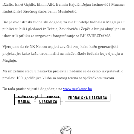
Džafić, Ismet Gajdić, Elmin Alić, Belmin Hajdić, Dejan Jaćimović i Muamer
Kadušić, šef Stručnog štaba Semir Mustabašić.
Bio je ovo istinski fudbalski događaj za sve ljubitelje fudbala u Maglaju a u
publici su bili i gledaoci iz Tešnja, Zavidovića i Žepča a brojni okupljeni su
iskoristili priliku za razgovor i fotografisanje sa BH ZVIJEZDAMA.
Vjerujemo da će NK Natron uspjeti završiti svoj kako kažu generacijski
projekat jer kako kažu treba misliti na mlađe i škole fudbala koje djeluju u
Maglaju.
Mi im želimo sreću u nastavku projekta i nadamo se da ćemo izvještavati o
proslavi 100. godišnjice kluba sa novog terena sa vještačkom travom.
Do tada pratite vijesti i događanja na
www.muskarac.ba
BAŽDAREVIĆ
FUDBAL
FUDBALSKA UTAKMICA
MAGLAJ
UTAKMICA