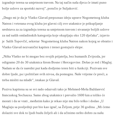
izgradnje terena sa umjetnom travom. Na taj način naša djeca će imati puno
bolje uslove za sportski razvoj“, poručio je Suljaković.
„Drago mi je da je Vlatko Glavaš prepoznao ideju uprave Nogometnog kluba
Natron i veterana ovog kluba jer glavni cilj ove utakmice je prikupljanje
sredstava za za izgradnju terena sa umjetnom travom i stvaranje boljih uslove
za rad naših omladinskih kategorija koje okupljaju oko 120 dječaka“, izjavio
je Salih Topovčić, sekretar Nogometnog kluba Natron nakon kojeg se obratio i
Vlatko Glavaš nezvanični kapiten i trener gostujuće ekipe.
„Ništa Vlatko ne bi mogao bez svojih prijatelja, bez humanih Zvijezda, jer
odigramo 20 do 30 utakmica širom Bosne i Hercegovine. Došao je red i Maglaj.
Nadam se da će naredni put kada dodjemo teren biti u funkciji. Pozivam sve
dobre ljude, pa i političare svih nivoa, da pomognu. Naše vrijeme će proći, a
treba misliti na mlađe“, istakao je Glavaš.
Pozivu kapitena su se svi rado odazvali tako je Mehmed-Meša Baždarević
francuskog Sochauxa. Samo zbog utakmice i prevalio 1600 km a toliko će
morati i da se vrati , međutim kako je rekao nije mu bilo teško i dodao „U
Maglaju sa posljednji put bio kao igrač, sa Željom, prije 36 godina. „Mi ćemo
dolaziti sve dok to ljudi budu željeli ali i da učinimo nešto dobro za našu