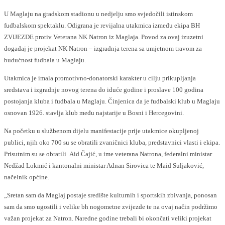
U Maglaju na gradskom stadionu u nedjelju smo svjedočili istinskom
fudbalskom spektaklu. Odigrana je revijalna utakmica između ekipa BH
ZVIJEZDE protiv Veterana NK Natron iz Maglaja. Povod za ovaj izuzetni
događaj je projekat NK Natron – izgradnja terena sa umjetnom travom za
budućnost fudbala u Maglaju.
Utakmica je imala promotivno-donatorski karakter u cilju prikupljanja
sredstava i izgradnje novog terena do iduće godine i proslave 100 godina
postojanja kluba i fudbala u Maglaju. Činjenica da je fudbalski klub u Maglaju
osnovan 1926. stavlja klub među najstarije u Bosni i Hercegovini.
Na početku u službenom dijelu manifestacije prije utakmice okupljenoj
publici, njih oko 700 su se obratili zvaničnici kluba, predstavnici vlasti i ekipa.
Prisutnim su se obratili Aid Čajić, u ime veterana Natrona, federalni ministar
Nedžad Lokmić i kantonalni ministar Adnan Sirovica te Maid Suljaković,
načelnik općine.
„Sretan sam da Maglaj postaje središte kulturnih i sportskih zbivanja, ponosan
sam da smo ugostili i velike bh nogometne zvijezde te na ovaj način podržimo
važan projekat za Natron. Naredne godine trebali bi okončati veliki projekat