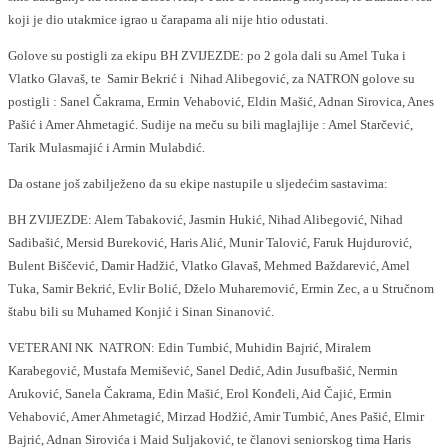
koji je dio utakmice igrao u čarapama ali nije htio odustati.
Golove su postigli za ekipu BH ZVIJEZDE: po 2 gola dali su Amel Tuka i
Vlatko Glavaš, te Samir Bekrić i Nihad Alibegović, za NATRON golove su
postigli : Sanel Čakrama, Ermin Vehabović, Eldin Mašić, Adnan Sirovica, Anes
Pašić i Amer Ahmetagić. Sudije na meču su bili maglajlije : Amel Starčević,
Tarik Mulasmajić i Armin Mulabdić.
Da ostane još zabilježeno da su ekipe nastupile u sljedećim sastavima:
BH ZVIJEZDE: Alem Tabaković, Jasmin Hukić, Nihad Alibegović, Nihad
Sadibašić, Mersid Bureković, Haris Alić, Munir Talović, Faruk Hujdurović,
Bulent Biščević, Damir Hadžić, Vlatko Glavaš, Mehmed Baždarević, Amel
Tuka, Samir Bekrić, Evlir Bolić, Dželo Muharemović, Ermin Zec, a u Stručnom
štabu bili su Muhamed Konjić i Sinan Sinanović.
VETERANI NK NATRON: Edin Tumbić, Muhidin Bajrić, Miralem
Karabegović, Mustafa Memišević, Sanel Dedić, Adin Jusufbašić, Nermin
Aruković, Sanela Čakrama, Edin Mašić, Erol Konđeli, Aid Čajić, Ermin
Vehabović, Amer Ahmetagić, Mirzad Hodžić, Amir Tumbić, Anes Pašić, Elmir
Bajrić, Adnan Sirovića i Maid Suljaković, te članovi seniorskog tima Haris