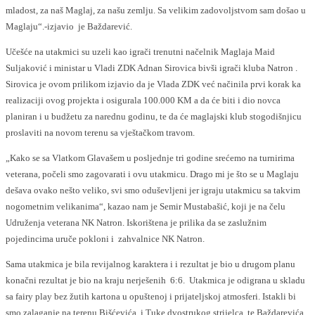
mladost, za naš Maglaj, za našu zemlju. Sa velikim zadovoljstvom sam došao u
Maglaju“.-izjavio je Baždarević.
Učešće na utakmici su uzeli kao igrači trenutni načelnik Maglaja Maid
Suljaković i ministar u Vladi ZDK Adnan Sirovica bivši igrači kluba Natron .
Sirovica je ovom prilikom izjavio da je Vlada ZDK već načinila prvi korak ka
realizaciji ovog projekta i osigurala 100.000 KM a da će biti i dio novca
planiran i u budžetu za narednu godinu, te da će maglajski klub stogodišnjicu
proslaviti na novom terenu sa vještačkom travom.
„Kako se sa Vlatkom Glavašem u posljednje tri godine srećemo na turnirima
veterana, počeli smo zagovarati i ovu utakmicu. Drago mi je što se u Maglaju
dešava ovako nešto veliko, svi smo oduševljeni jer igraju utakmicu sa takvim
nogometnim velikanima“, kazao nam je Semir Mustabašić, koji je na čelu
Udruženja veterana NK Natron. Iskorištena je prilika da se zaslužnim
pojedincima uruče pokloni i zahvalnice NK Natron.
Sama utakmica je bila revijalnog karaktera i i rezultat je bio u drugom planu
konačni rezultat je bio na kraju nerješenih 6:6. Utakmica je odigrana u skladu
sa fairy play bez žutih kartona u opuštenoj i prijateljskoj atmosferi. Istakli bi
smo zalaganje na terenu Bišćevića, i Tuke dvostrukog strijelca, te Baždarevića