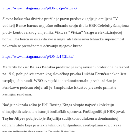
https://www.instagram.com/p/DNtqZpoWOmc/
Slavna bokserska divizija pružila je pravu predstavu gdje je omiljeni TV
voditelj
Bence Istenes
uspješno odbranio svoju titulu HBK Celebrity šampiona
protiv kontroverznog umjetnika
Viktora “Vitéza” Varge
u elektrizirajućoj
borbi. Oba borca ​​su ostavila sve u ringu, ali Istenesova tehnička superiornost
pokazala se presudnom u očuvanju njegove krune.
https://www.instagram.com/p/DNtfc1Y2Lka/
Mađarski bokser
Balázs Bacskai
produžio je svoj savršeni profesionalni rekord
na 19-0, pobijedivši trostrukog slovačkog prvaka
Lukáša Fernézu
nakon šest
iscrpljujućih rundi. WBO evropski i interkontinentalni prvak izdržao je
Fernézovu početnu oluju, ali je šampionsko iskustvo preuzelo primat u
kasnijim rundama.
Noć je pokazala zašto je Hell Boxing Kings okupio najveću kolekciju
olimpijskih talenata u istoriji borilačkih sportova. Prošlogodišnji HBK prvak
Tayfur Aliyev
pobijedio je
Rajuilija
sudijskom odlukom u dominantnoj
odbrani titule koja je istakla tehničku briljantnost azerbejdžanskog prvaka
protiv južnoafričkog ratnika Davida Rajuilija.