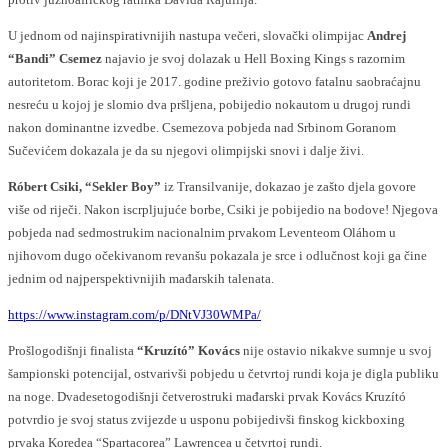
U jednom od najinspirativnijih nastupa večeri, slovački olimpijac
Andrej
“Bandi” Csemez
najavio je svoj dolazak u Hell Boxing Kings s razornim
autoritetom. Borac koji je 2017. godine preživio gotovo fatalnu saobraćajnu
nesreću u kojoj je slomio dva pršljena, pobijedio nokautom u drugoj rundi
nakon dominantne izvedbe. Csemezova pobjeda nad Srbinom Goranom
Sučevićem dokazala je da su njegovi olimpijski snovi i dalje živi.
Róbert Csiki, “Sekler Boy”
iz Transilvanije, dokazao je zašto djela govore
više od riječi. Nakon iscrpljujuće borbe, Csiki je pobijedio na bodove! Njegova
pobjeda nad sedmostrukim nacionalnim prvakom Leventeom Oláhom u
njihovom dugo očekivanom revanšu pokazala je srce i odlučnost koji ga čine
jednim od najperspektivnijih mađarskih talenata.
https://www.instagram.com/p/DNtVJ30WMPa/
Prošlogodišnji finalista
“Kruzító” Kovács
nije ostavio nikakve sumnje u svoj
šampionski potencijal, ostvarivši pobjedu u četvrtoj rundi koja je digla publiku
na noge. Dvadesetogodišnji četverostruki mađarski prvak Kovács Kruzító
potvrdio je svoj status zvijezde u usponu pobijedivši finskog kickboxing
prvaka Koredea “Spartacorea” Lawrencea u četvrtoj rundi.