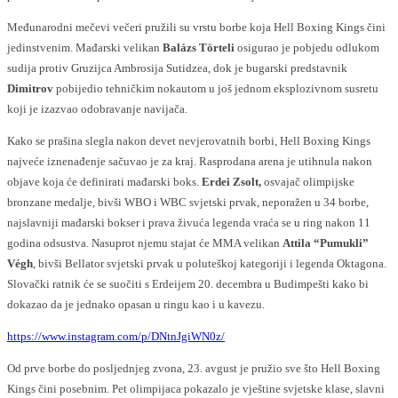
Međunarodni mečevi večeri pružili su vrstu borbe koja Hell Boxing Kings čini
jedinstvenim. Mađarski velikan
Balázs Törteli
osigurao je pobjedu odlukom
sudija protiv Gruzijca Ambrosija Sutidzea, dok je bugarski predstavnik
Dimitrov
pobijedio tehničkim nokautom u još jednom eksplozivnom susretu
koji je izazvao odobravanje navijača.
Kako se prašina slegla nakon devet nevjerovatnih borbi, Hell Boxing Kings
najveće iznenađenje sačuvao je za kraj. Rasprodana arena je utihnula nakon
objave koja će definirati mađarski boks.
Erdei Zsolt,
osvajač olimpijske
bronzane medalje, bivši WBO i WBC svjetski prvak, neporažen u 34 borbe,
najslavniji mađarski bokser i prava živuća legenda vraća se u ring nakon 11
godina odsustva. Nasuprot njemu stajat će MMA velikan
Attila “Pumukli”
Végh
, bivši Bellator svjetski prvak u poluteškoj kategoriji i legenda Oktagona.
Slovački ratnik će se suočiti s Erdeijem 20. decembra u Budimpešti kako bi
dokazao da je jednako opasan u ringu kao i u kavezu.
https://www.instagram.com/p/DNtnJgiWN0z/
Od prve borbe do posljednjeg zvona, 23. avgust je pružio sve što Hell Boxing
Kings čini posebnim. Pet olimpijaca pokazalo je vještine svjetske klase, slavni