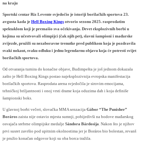
na kraju
Sportski centar Riz Levente svjedočio je istoriji borilačkih sportova 23.
avgusta kada je
Hell Boxing Kings
otvorio sezonu 2025. rasprodatim
spektaklom koji je premašio sva očekivanja. Devet eksplozivnih borbi u
kojima su učestvovali olimpijci (čak njih pet), slavni šampioni i mađarske
zvijezde, pružili su nezaboravne trenutke pred publikom koja je pozdravila
svaki nokaut, svaku odluku i jednu legendarnu objavu koja će potresti svijet
borilačkih sportova.
Od otvaranja turnira do konačne objave, Budimpešta je još jednom dokazala
zašto je Hell Boxing Kings postao najeksplozivnija evropska manifestacija
borilačkih sportova. Rasprodata arena svjedočila je sirovim emocijama,
tehničkoj briljantnosti i onoj vrsti drame koja oduzima dah i koja definiše
šampionski boks.
U glavnoj borbi večeri, slovačka MMA senzacija
Gábor “The Punisher”
Boráros
zaista nije ostavio mjesta sumnji, pobijedivši na bodove mađarskog
osvajača srebrne olimpijske medalje
Sándora Bárdosija
. Nakon što je njihov
prvi susret završio pod upitnim okolnostima jer je Boráros bio bolestan, revanš
je pružio konačan odgovor koji su oba borca ​​tražila.