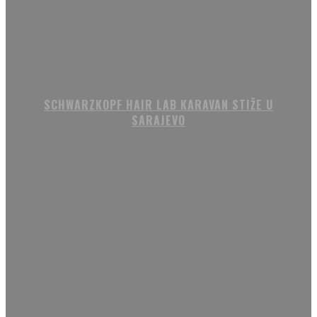
SCHWARZKOPF HAIR LAB KARAVAN STIŽE U
SARAJEVO