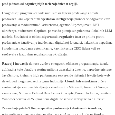
pred jednom od
najuticajnijih tech zajednica u regiji.
Ovogodišnji program već sada nudi široku lepezu predavanja i novih
predavača. Oni koje zanima
vještačka inteligencija
pronaći će odgovore kroz
predavanja o modularnim AI asistentima, agentic AI rješenjima u .NET
okruženju, budućnosti Copilota, pa sve do pitanja singulariteta i lokalnih LLM
modela. Stručnjaci iz oblasti
sigurnosti i regulative
imat će priliku pratiti
predavanja o istraživanju incidenata i digitalnoj forenzici, hakerskim napadima
i modernim metodama autentikacije, kao i iskustva CISO lidera koji se
suočavaju s izazovima regulatornog okruženja.
Razvoj i inovacije
donose uvide u energetski efikasno programiranje, izradu
aplikacija koje obrađuju stotine miliona transakcija dnevno, napredne pristupe
JavaScriptu, kreiranje high performance server-side rješenja i lekcije koje web
developeri mogu preuzeti iz game industrije.
Cloud i infrastruktura
biće u
centru pažnje kroz predstavljanje aktuelnosti iz Microsoft, Amazon i Google
ekosistema, Software Defined Data Center koncepte, Power Platformu, novitete
Windows Servera 2025 i praktične digitalne servise razvijene na bh. tržištu.
Za one koje privlači šira perspektiva
poslovanja i društvenih trendova
,
pripremljena su predavanja o navikama u eri AI-a, uticaju HR-a na timsku