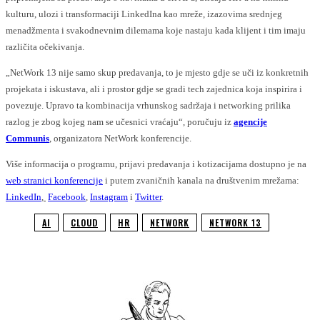
kulturu, ulozi i transformaciji LinkedIna kao mreže, izazovima srednjeg
menadžmenta i svakodnevnim dilemama koje nastaju kada klijent i tim imaju
različita očekivanja.
„NetWork 13 nije samo skup predavanja, to je mjesto gdje se uči iz konkretnih
projekata i iskustava, ali i prostor gdje se gradi tech zajednica koja inspirira i
povezuje. Upravo ta kombinacija vrhunskog sadržaja i networking prilika
razlog je zbog kojeg nam se učesnici vraćaju“, poručuju iz
agencije
Communis
, organizatora NetWork konferencije.
Više informacija o programu, prijavi predavanja i kotizacijama dostupno je na
web stranici konferencije
i putem zvaničnih kanala na društvenim mrežama:
LinkedIn
,
Facebook
,
Instagram
i
Twitter
.
AI
CLOUD
HR
NETWORK
NETWORK 13