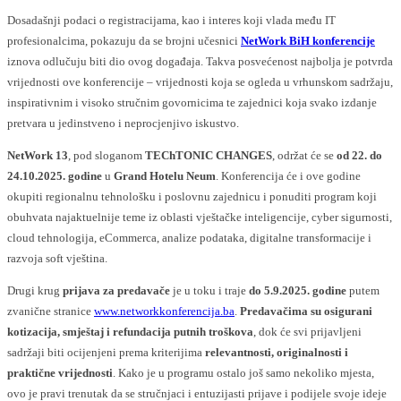
Dosadašnji podaci o registracijama, kao i interes koji vlada među IT
profesionalcima, pokazuju da se brojni učesnici
NetWork BiH konferencije
iznova odlučuju biti dio ovog događaja. Takva posvećenost najbolja je potvrda
vrijednosti ove konferencije – vrijednosti koja se ogleda u vrhunskom sadržaju,
inspirativnim i visoko stručnim govornicima te zajednici koja svako izdanje
pretvara u jedinstveno i neprocjenjivo iskustvo.
NetWork 13
, pod sloganom
TEChTONIC CHANGES
, održat će se
od 22. do
24.10.2025. godine
u
Grand Hotelu Neum
. Konferencija će i ove godine
okupiti regionalnu tehnološku i poslovnu zajednicu i ponuditi program koji
obuhvata najaktuelnije teme iz oblasti vještačke inteligencije, cyber sigurnosti,
cloud tehnologija, eCommerca, analize podataka, digitalne transformacije i
razvoja soft vještina.
Drugi krug
prijava za predavače
je u toku i traje
do 5.9.2025. godine
putem
zvanične stranice
www.networkkonferencija.ba
.
Predavačima su osigurani
kotizacija, smještaj i refundacija putnih troškova
, dok će svi prijavljeni
sadržaji biti ocijenjeni prema kriterijima
relevantnosti, originalnosti i
praktične vrijednosti
. Kako je u programu ostalo još samo nekoliko mjesta,
ovo je pravi trenutak da se stručnjaci i entuzijasti prijave i podijele svoje ideje