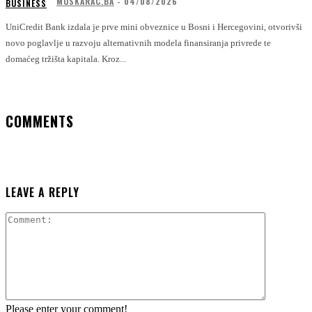
MUSKARAC.BA
-
04/08/2026
BUSINESS
UniCredit Bank izdala je prve mini obveznice u Bosni i Hercegovini, otvorivši
novo poglavlje u razvoju alternativnih modela finansiranja privrede te
domaćeg tržišta kapitala. Kroz...
COMMENTS
LEAVE A REPLY
Comment:
Please enter your comment!