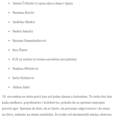
Amela Čičkušić (i njena djeca Amar i Ajna)
Nermina Ravlić
Anđelka Markić
Nadira Sahačić
Hazima Osmanhafizović
Ines Žmiro
K.D. (u nekim izvorima navedena inicijalima)
Slađana Milošević
Inela Selimović
Aldina Jahić
19. novembar ne treba proći kao još jedan datum u kalendaru. To treba biti dan
kada muškarci, pojedinačno i kolektivno, pokažu da su spremni mijenjati
pravila igre. Spremni da štite, da se liječe, da preuzmu odgovornost i da stanu
uz žrtve, umjesto na stranu nasilnika. Za svaku od spomenutih imena, obaveza