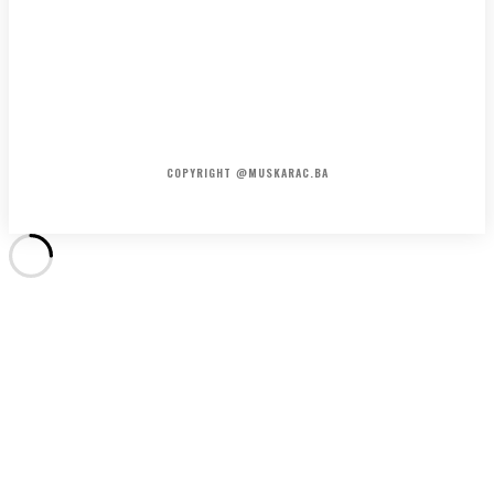
HOME
KONTAKT
O NAMA
COPYRIGHT @MUSKARAC.BA