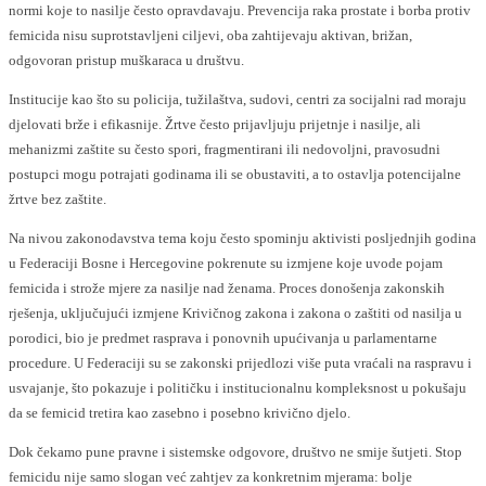
normi koje to nasilje često opravdavaju. Prevencija raka prostate i borba protiv
femicida nisu suprotstavljeni ciljevi, oba zahtijevaju aktivan, brižan,
odgovoran pristup muškaraca u društvu.
Institucije kao što su policija, tužilaštva, sudovi, centri za socijalni rad moraju
djelovati brže i efikasnije. Žrtve često prijavljuju prijetnje i nasilje, ali
mehanizmi zaštite su često spori, fragmentirani ili nedovoljni, pravosudni
postupci mogu potrajati godinama ili se obustaviti, a to ostavlja potencijalne
žrtve bez zaštite.
Na nivou zakonodavstva tema koju često spominju aktivisti posljednjih godina
u Federaciji Bosne i Hercegovine pokrenute su izmjene koje uvode pojam
femicida i strože mjere za nasilje nad ženama. Proces donošenja zakonskih
rješenja, uključujući izmjene Krivičnog zakona i zakona o zaštiti od nasilja u
porodici, bio je predmet rasprava i ponovnih upućivanja u parlamentarne
procedure. U Federaciji su se zakonski prijedlozi više puta vraćali na raspravu i
usvajanje, što pokazuje i političku i institucionalnu kompleksnost u pokušaju
da se femicid tretira kao zasebno i posebno krivično djelo.
Dok čekamo pune pravne i sistemske odgovore, društvo ne smije šutjeti. Stop
femicidu nije samo slogan već zahtjev za konkretnim mjerama: bolje