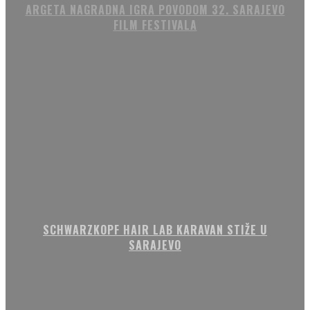
ARGETA NAGRADNA IGRA POVODOM 32. SARAJEVO
FILM FESTIVALA
SCHWARZKOPF HAIR LAB KARAVAN STIŽE U
SARAJEVO