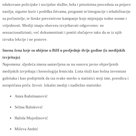
edukovane policijske i socijalne službe, brža i prioritetna procedura za prijave
nasilja, sigurne kuće i podrška žrtvama, programi re/integracije i rehabilitacije
za počinitelje, te široke preventivne kampanje koje mijenjaju rodne norme i
vrijednosti. Mediji imaju obavezu izvještavati odgovorno: ne
senzacionalizirati, već dokumentirati i pratiti slučajeve tako da se iz njih
izvuku lekcije i ne ponove.
Imena žena koje su ubijene u BiH u posljednje dvije godine (iz medijskih
izvještaja)
Napomena: sljedeća imena sastavljena su na osnovu javno objavljenih
medijskih izvještaja i hronologija femicida. Lista služi kao bolna inventura
gubitaka i kao podsjetnik da iza svake stavke u statistici stoji ime, porodica i
neispričana priča. Izvori: lokalni mediji i nadležne statistike.
Amra Kahrimanović
Selma Baluković
Halida Mujedinović
Mileva Andrić