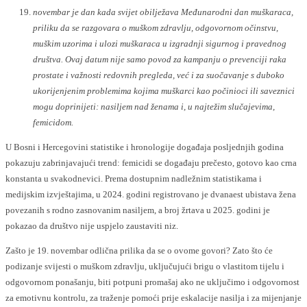
novembar je dan kada svijet obilježava Međunarodni dan muškaraca,
priliku da se razgovara o muškom zdravlju, odgovornom očinstvu,
muškim uzorima i ulozi muškaraca u izgradnji sigurnog i pravednog
društva. Ovaj datum nije samo povod za kampanju o prevenciji raka
prostate i važnosti redovnih pregleda, već i za suočavanje s duboko
ukorijenjenim problemima kojima muškarci kao počinioci ili saveznici
mogu doprinijeti: nasiljem nad ženama i, u najtežim slučajevima,
femicidom.
U Bosni i Hercegovini statistike i hronologije događaja posljednjih godina
pokazuju zabrinjavajući trend: femicidi se događaju prečesto, gotovo kao crna
konstanta u svakodnevici. Prema dostupnim nadležnim statistikama i
medijskim izvještajima, u 2024. godini registrovano je dvanaest ubistava žena
povezanih s rodno zasnovanim nasiljem, a broj žrtava u 2025. godini je
pokazao da društvo nije uspjelo zaustaviti niz.
Zašto je 19. novembar odlična prilika da se o ovome govori? Zato što će
podizanje svijesti o muškom zdravlju, uključujući brigu o vlastitom tijelu i
odgovornom ponašanju, biti potpuni promašaj ako ne uključimo i odgovornost
za emotivnu kontrolu, za traženje pomoći prije eskalacije nasilja i za mijenjanje