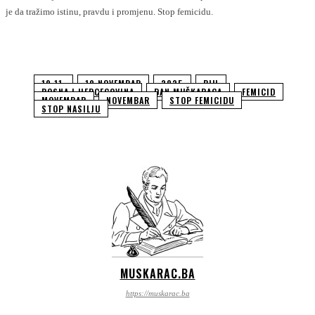
je da tražimo istinu, pravdu i promjenu. Stop femicidu.
19.11.
19.NOVEMBAR
2025
BIH
BOSNA I HERCEGOVINA
DAN MUŠKARACA
FEMICID
MOVEMBAR
NOVEMBAR
STOP FEMICIDU
STOP NASILJU
MUSKARAC.BA
https://muskarac.ba