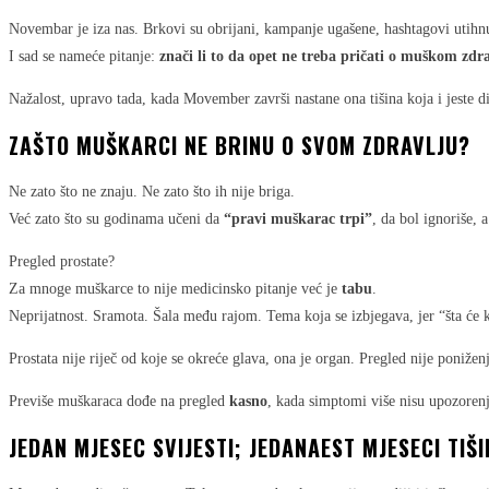
Novembar je iza nas. Brkovi su obrijani, kampanje ugašene, hashtagovi utihnu
I sad se nameće pitanje:
znači li to da opet ne treba pričati o muškom zdr
Nažalost, upravo tada, kada Movember završi nastane ona tišina koja i jeste 
ZAŠTO MUŠKARCI NE BRINU O SVOM ZDRAVLJU?
Ne zato što ne znaju. Ne zato što ih nije briga.
Već zato što su godinama učeni da
“pravi muškarac trpi”
, da bol ignoriše, 
Pregled prostate?
Za mnoge muškarce to nije medicinsko pitanje već je
tabu
.
Neprijatnost. Sramota. Šala među rajom. Tema koja se izbjegava, jer “šta će k
Prostata nije riječ od koje se okreće glava, ona je organ. Pregled nije poniženje
Previše muškaraca dođe na pregled
kasno
, kada simptomi više nisu upozoren
JEDAN MJESEC SVIJESTI; JEDANAEST MJESECI TIŠI