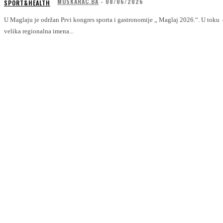
MUSKARAC.BA
-
08/06/2026
SPORT&HEALTH
U Maglaju je održan Prvi kongres sporta i gastronomije „ Maglaj 2026.“. U toku 
velika regionalna imena...