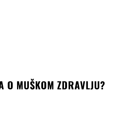
GA O MUŠKOM ZDRAVLJU?
kedin
Copy URL