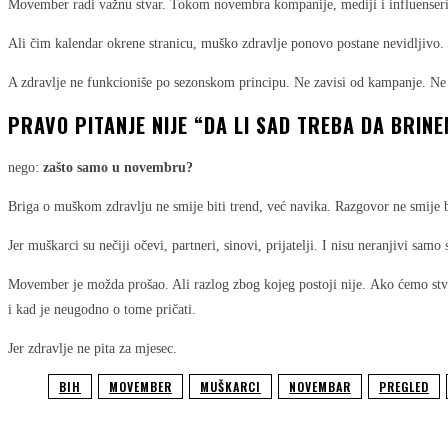
Movember radi važnu stvar. Tokom novembra kompanije, mediji i influenseri 
Ali čim kalendar okrene stranicu, muško zdravlje ponovo postane nevidljivo.
A zdravlje ne funkcioniše po sezonskom principu. Ne zavisi od kampanje. Ne 
PRAVO PITANJE NIJE “DA LI SAD TREBA DA BRIN
nego:
zašto samo u novembru?
Briga o muškom zdravlju ne smije biti trend, već navika. Razgovor ne smije bi
Jer muškarci su nečiji očevi, partneri, sinovi, prijatelji. I nisu neranjivi sam
Movember je možda prošao. Ali razlog zbog kojeg postoji nije. Ako ćemo st
i kad je neugodno o tome pričati.
Jer zdravlje ne pita za mjesec.
BIH
MOVEMBER
MUŠKARCI
NOVEMBAR
PREGLED