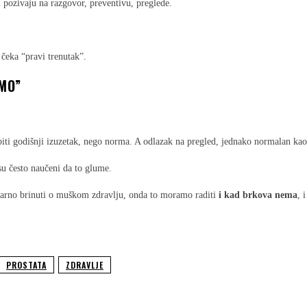
pozivaju na razgovor, preventivu, preglede.
čeka “pravi trenutak”.
EMO”
ti godišnji izuzetak, nego norma. A odlazak na pregled, jednako normalan kao s
o su često naučeni da to glume.
varno brinuti o muškom zdravlju, onda to moramo raditi
i kad brkova nema
, 
PROSTATA
ZDRAVLJE