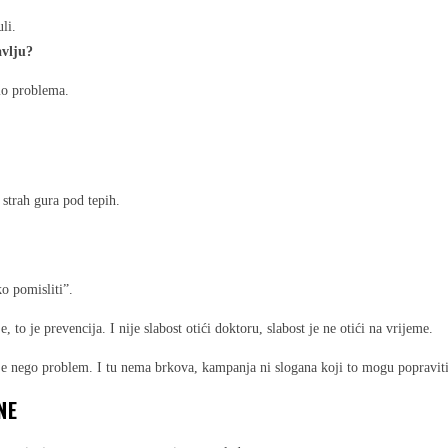
li.
avlju?
dio problema.
a strah gura pod tepih.
o pomisliti”.
, to je prevencija. I nije slabost otići doktoru, slabost je ne otići na vrijeme.
je nego problem. I tu nema brkova, kampanja ni slogana koji to mogu popraviti
NE