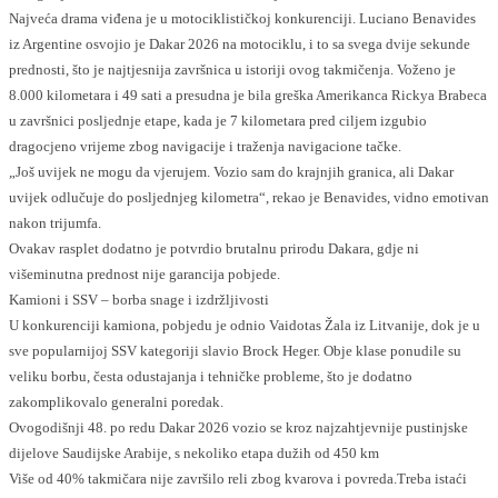
Najveća drama viđena je u motociklističkoj konkurenciji. Luciano Benavides
iz Argentine osvojio je Dakar 2026 na motociklu, i to sa svega dvije sekunde
prednosti, što je najtjesnija završnica u istoriji ovog takmičenja. Voženo je
8.000 kilometara i 49 sati a presudna je bila greška Amerikanca Rickya Brabeca
u završnici posljednje etape, kada je 7 kilometara pred ciljem izgubio
dragocjeno vrijeme zbog navigacije i traženja navigacione tačke.
„Još uvijek ne mogu da vjerujem. Vozio sam do krajnjih granica, ali Dakar
uvijek odlučuje do posljednjeg kilometra“, rekao je Benavides, vidno emotivan
nakon trijumfa.
Ovakav rasplet dodatno je potvrdio brutalnu prirodu Dakara, gdje ni
višeminutna prednost nije garancija pobjede.
Kamioni i SSV – borba snage i izdržljivosti
U konkurenciji kamiona, pobjedu je odnio Vaidotas Žala iz Litvanije, dok je u
sve popularnijoj SSV kategoriji slavio Brock Heger. Obje klase ponudile su
veliku borbu, česta odustajanja i tehničke probleme, što je dodatno
zakomplikovalo generalni poredak.
Ovogodišnji 48. po redu Dakar 2026 vozio se kroz najzahtjevnije pustinjske
dijelove Saudijske Arabije, s nekoliko etapa dužih od 450 km
Više od 40% takmičara nije završilo reli zbog kvarova i povreda.Treba istaći