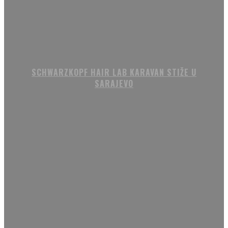
SCHWARZKOPF HAIR LAB KARAVAN STIŽE U
SARAJEVO