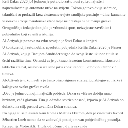
Reli Dakar 2026 još jednom je potvrdio zašto nosi epitet najteže i
najnemilosrdnije automoto utrke na svijetu. Tokom gotovo dvije sedmice,
takmičari su prolazili kroz ekstremne uvjete saudijske pustinje – dine, kamenite
visoravni i dvije maratonske etape koje ne praštaju ni najmanju grešku.
Ovogodišnje izdanje donijelo je vrhunski sport, neizvjesne završnice i
pobjednike koji su ušli u istoriju.
Al-Attiyah je ponovo na vrhu osvojio je šesti Dakar u karijeri.
U konkurenciji automobila, apsolutni pobjednik Relija Dakar 2026 je Nasser
Al-Attiyah, koji je Dacijom Sandrider stigao do svoje šeste ukupne titule sa
četiri različita tima. Qatarski as je pokazao izuzetnu konstantnost, iskustvo i
taktičku zrelost, ostavivši iza sebe jaku konkurenciju Fordovih i fabričkih
timova.
Al-Attiyah je tokom relija je često birao sigurnu strategiju, izbjegavao rizike i
kažnjavao svaku grešku rivala.
„Ovo je jedna od mojih najtežih pobjeda. Dakar se više ne dobija samo
brzinom, već i glavom. Tim je odradio savršen posao“, izjavio je Al-Attiyah po
dolasku na cilj, prenosi zvanična Dakar stranica.
Iza njega su se plasirali Nani Roma i Mattias Ekström, dok je višestruki favorit
Sébastien Loeb morao da se zadovolji pozicijom van pobjedničkog postolja.
Kategorija Motocikli: Titula odlučena u dvije sekunde