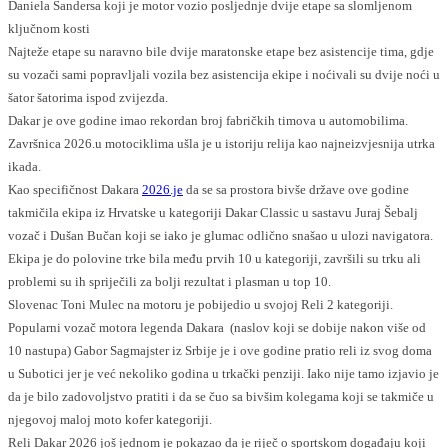
Daniela Sandersa koji je motor vozio posljednje dvije etape sa slomljenom
ključnom kosti
Najteže etape su naravno bile dvije maratonske etape bez asistencije tima, gdje
su vozači sami popravljali vozila bez asistencija ekipe i noćivali su dvije noći u
šator šatorima ispod zvijezda.
Dakar je ove godine imao rekordan broj fabričkih timova u automobilima.
Završnica 2026.u motociklima ušla je u istoriju relija kao najneizvjesnija utrka
ikada.
Kao specifičnost Dakara
2026.je
da se sa prostora bivše države ove godine
takmičila ekipa iz Hrvatske u kategoriji Dakar Classic u sastavu Juraj Šebalj
vozač i Dušan Bučan koji se iako je glumac odlično snašao u ulozi navigatora.
Ekipa je do polovine trke bila među prvih 10 u kategoriji, završili su trku ali
problemi su ih spriječili za bolji rezultat i plasman u top 10.
Slovenac Toni Mulec na motoru je pobijedio u svojoj Reli 2 kategoriji.
Popularni vozač motora legenda Dakara (naslov koji se dobije nakon više od
10 nastupa) Gabor Sagmajster iz Srbije je i ove godine pratio reli iz svog doma
u Subotici jer je već nekoliko godina u trkački penziji. Iako nije tamo izjavio je
da je bilo zadovoljstvo pratiti i da se čuo sa bivšim kolegama koji se takmiče u
njegovoj maloj moto kofer kategoriji.
Reli Dakar 2026 još jednom je pokazao da je riječ o sportskom događaju koji