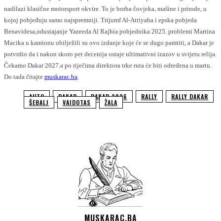
nadilazi klasične motorsport okvire. To je borba čovjeka, mašine i prirode, u
kojoj pobjeđuju samo najspremniji. Trijumf Al-Attiyaha i epska pobjeda
Benavidesa,odustajanje Yazeeda Al Rajhia pobjednika 2025. problemi Martina
Macika u kamionu obilježili su ovo izdanje koje će se dugo pamtiti, a Dakar je
potvrdio da i nakon skoro pet decenija ostaje ultimativni izazov u svijetu relija.
Čekamo Dakar 2027.a po riječima direktora trke ruta će biti određena u martu.
Do tada čitajte
muskarac.ba
.
AUTO
DAKAR
DAKAR 2026
RALLY
RALLY DAKAR
ŠEBALJ
VAIDOTAS
ŽALA
MUSKARAC.BA