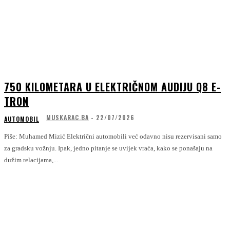
750 KILOMETARA U ELEKTRIČNOM AUDIJU Q8 E-
TRON
MUSKARAC.BA
-
22/07/2026
AUTOMOBIL
Piše: Muhamed Mizić Električni automobili već odavno nisu rezervisani samo
za gradsku vožnju. Ipak, jedno pitanje se uvijek vraća, kako se ponašaju na
dužim relacijama,...