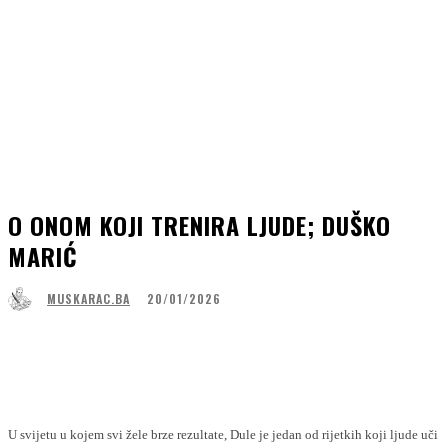
O ONOM KOJI TRENIRA LJUDE; DUŠKO
MARIĆ
20/01/2026
MUSKARAC.BA
Facebook
WhatsApp
Linkedin
Viber
U svijetu u kojem svi žele brze rezultate, Dule je jedan od rijetkih koji ljude uči