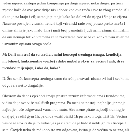
jedan mjesec zastupa jednu kompaniju pa drugi mjesec neku drugu, pa treći
mjesec kaže da ove prve dvije nisu dobre kao ova treća i sve to zbog zarade. Ali
ok to je na kraju i cilj samo je pitanje kako ko dolazi do njega i šta je to cijena.
Naravno postoje i vrunski treneri koji vrhunski rade svoj posao preko mreža i
online ali ih je jako malo. Ima i mali broj pametnih ljudi na mrežama ali mislim
da oni nemaju toliko vremena za te zavrzlame, već se bave konkretnim stvarima
i stvarnim opisom ovoga posla.
M: Da li smatraš da su tradicionalni koncepti treninga (snaga, kondicija,
mobilnost, funkcionalne vježbe) i dalje najbolji okvir za većinu ljudi, ili se
trendovi mijenjaju, i ako da, kako?
D: Što se tiče koncepta treninga samo ću reći par stvari. nismo svi isti i svakome
odgovara nešto drugačije.
Obzirom da danas vježbači imaju pristup raznim informacijama i trendovima,
vidim da je sve više različitih programa. Po meni ne postoji najbolje, jer moje
najbolje neće odgovarati vama i obrnuto. Ako mene pitate najbolji trening je
onaj gdje radiš gym 1h, pa onda voziš bicikl 1h pa nakon toga trčiš 1h. Većina
vas će se složiti da je to ludost, a i ja ću reći da je ludost raditi grudi i triceps 2
sata. Čovjek treba da radi ono što mu odgovara, istina je da većina to ne zna, ali