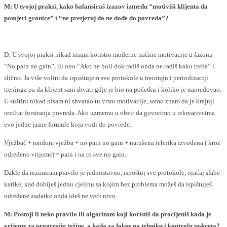
M: U tvojoj praksi, kako balansiraš izazov između “motiviši klijenta da
pomjeri granice” i “ne pretjeruj da ne dođe do povreda”?
D: U svojoj praksi nikad nisam koristio moderne načine motivacije u fazonu
“No pain no gain”, ili ono “Ako ne boli dok radiš onda ne radiš kako treba” i
slično. Ja više volim da ispoštujem sve protokole u treningu i periodizaciji
treninga pa da klijent sam shvati gdje je bio na početku i koliko je napredovao.
U suštini nikad nisam ni shvatao tu vrstu motivacije, samo znam da je krajnji
reziltat forsiranja povreda. Ako uzmemo u obzir da govorimo u rekreativcima
evo jedne jasne formule koja vodi do povrede:
Vježbač + random vježba + no pain no gain + narušena tehnika izvođena ( kroz
određeno vrijeme) = pain i na to sve no gain.
Dakle da rezimiram pravilo je jednostavno, ispoštuj sve protokole, ojačaj slabe
karike, kad dobiješ jednu cjelinu sa kojim bez problema možeš da ispištuješ
određene zadatke onda ideš ne veći nivo.
M: Postoji li neko pravilo ili algoritam koji koristiš da procijeniš kada je
vrijeme za progresiju težine, a kada za fokus na tehniku i kontrolu pokreta?