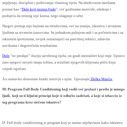
strpljenju, disciplini i poštovanju vlastitog tijela. Na društvenim mrežama
poznat kao “
Dule koji trenira ljude
”, već godinama motiviše, edukuje i
podsjeća da trening nije kazna, nego ulaganje u sebe.
Njegov pristup nije baziran na trendovima, već na znanju, iskustvu i stvarnim
ljudima sa stvarnim izazovima. Sa jednakom pažnjom radi i sa početnicima i sa
iskusnim sportistima, uvijek insistirajući na pravilnoj tehnici, zdravim
navikama i dugoročnim rezultatima.
Dule
“ne prodaje” iluziju savršenog tijela, on gradi mentalitet koji traje. Upravo
zato njegovi savjeti imaju težinu, a rezultati njegovih klijenata priču koju
vrijedi ispričati.
A u nastavku donosimo kratki intervju s njim.. Upoznajte
Duška Marića
;
M: Program Full Body Conditioning koji vodiš već prolazi i prošlo je mnogo
ljudi, koji su ti ključni principi koje si odlučio zadržati, a koje si izbaccio iz
tog programa kroz stečeno iskustvo?
D: Full body conditioning je program koji je nastao mješavinon kako iskustva