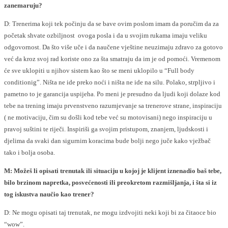
zanemaruju?
D: Trenerima koji tek počinju da se bave ovim poslom imam da poručim da za
početak shvate ozbiljnost ovoga posla i da u svojim rukama imaju veliku
odgovornost. Da što više uče i da naučene vještine neuzimaju zdravo za gotovo
već da kroz svoj rad koriste ono za šta smatraju da im je od pomoći. Vremenom
će sve uklopiti u njihov sistem kao što se meni uklopilo u “Full body
conditionig”. Ništa ne ide preko noći i ništa ne ide na silu. Polako, strpljivo i
pametno to je garancija uspijeha. Po meni je presudno da ljudi koji dolaze kod
tebe na trening imaju prvenstveno razumjevanje sa trenerove strane, inspiraciju
( ne motivaciju, čim su došli kod tebe već su motovisani) nego inspiraciju u
pravoj suštini te riječi. Inspiriši ga svojim pristupom, znanjem, ljudskosti i
djelima da svaki dan sigurnim koracima bude bolji nego juče kako vježbač
tako i bolja osoba.
M: Možeš li opisati trenutak ili situaciju u kojoj je klijent iznenadio baš tebe,
bilo brzinom napretka, posvećenosti ili preokretom razmišljanja, i šta si iz
tog iskustva naučio kao trener?
D: Ne mogu opisati taj trenutak, ne mogu izdvojiti neki koji bi za čitaoce bio
“wow”.