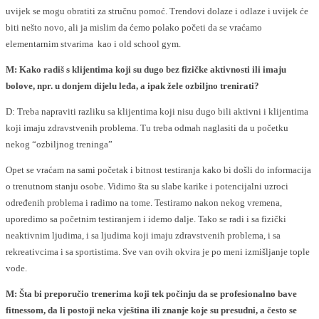
uvijek se mogu obratiti za stručnu pomoć. Trendovi dolaze i odlaze i uvijek će
biti nešto novo, ali ja mislim da ćemo polako početi da se vraćamo
elementarnim stvarima kao i old school gym.
M: Kako radiš s klijentima koji su dugo bez fizičke aktivnosti ili imaju
bolove, npr. u donjem dijelu leđa, a ipak žele ozbiljno trenirati?
D: Treba napraviti razliku sa klijentima koji nisu dugo bili aktivni i klijentima
koji imaju zdravstvenih problema. Tu treba odmah naglasiti da u početku
nekog “ozbiljnog treninga”
Opet se vraćam na sami početak i bitnost testiranja kako bi došli do informacija
o trenutnom stanju osobe. Vidimo šta su slabe karike i potencijalni uzroci
određenih problema i radimo na tome. Testiramo nakon nekog vremena,
uporedimo sa početnim testiranjem i idemo dalje. Tako se radi i sa fizički
neaktivnim ljudima, i sa ljudima koji imaju zdravstvenih problema, i sa
rekreativcima i sa sportistima. Sve van ovih okvira je po meni izmišljanje tople
vode.
M: Šta bi preporučio trenerima koji tek počinju da se profesionalno bave
fitnessom, da li postoji neka vještina ili znanje koje su presudni, a često se