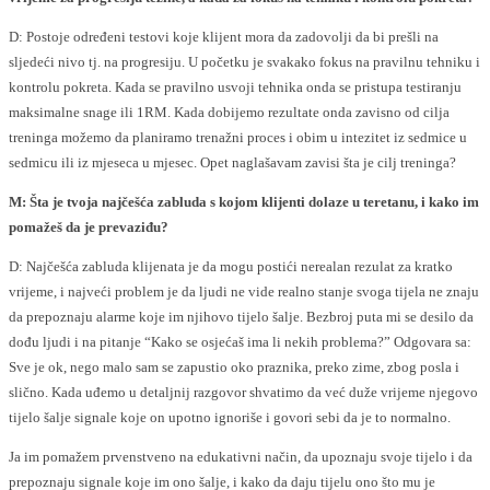
D: Postoje određeni testovi koje klijent mora da zadovolji da bi prešli na
sljedeći nivo tj. na progresiju. U početku je svakako fokus na pravilnu tehniku i
kontrolu pokreta. Kada se pravilno usvoji tehnika onda se pristupa testiranju
maksimalne snage ili 1RM. Kada dobijemo rezultate onda zavisno od cilja
treninga možemo da planiramo trenažni proces i obim u intezitet iz sedmice u
sedmicu ili iz mjeseca u mjesec. Opet naglašavam zavisi šta je cilj treninga?
M: Šta je tvoja najčešća zabluda s kojom klijenti dolaze u teretanu, i kako im
pomažeš da je prevaziđu?
D: Najčešća zabluda klijenata je da mogu postići nerealan rezulat za kratko
vrijeme, i najveći problem je da ljudi ne vide realno stanje svoga tijela ne znaju
da prepoznaju alarme koje im njihovo tijelo šalje. Bezbroj puta mi se desilo da
dođu ljudi i na pitanje “Kako se osjećaš ima li nekih problema?” Odgovara sa:
Sve je ok, nego malo sam se zapustio oko praznika, preko zime, zbog posla i
slično. Kada uđemo u detaljnij razgovor shvatimo da već duže vrijeme njegovo
tijelo šalje signale koje on upotno ignoriše i govori sebi da je to normalno.
Ja im pomažem prvenstveno na edukativni način, da upoznaju svoje tijelo i da
prepoznaju signale koje im ono šalje, i kako da daju tijelu ono što mu je