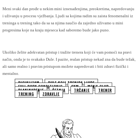
Meni svaki dan prođe u nekim mini iznenađenjima, preokretima, napredovanju
i uživanju u procesu vježbanja. Ljudi sa kojima radim su zaista fenomenalni iz
treninga u trening tako da sa sa njima naučio da zajedno uživamo u mini
progresima koje na kraju mjeseca kad saberemo bude jako puno.
Ukoliko želite adekvatan pristup i tražite trenera koji će vam pomoći na pravi
način, onda je to svakako Dule. I pazite, realan pristup nekad zna da bude težak,
ali samo realno i pravim pristupom možete napredovati i biti zdravi fizički i
mentalno.
BICIKLIZAM
DULE KOJI TRENIRA LJUDE
FULL BODY CONDITIONIG
GYM
MEN'S CLUB
PLANINARENJE
ŠETNJA
TRČANJE
TRENER
TRENING
ZDRAVLJE