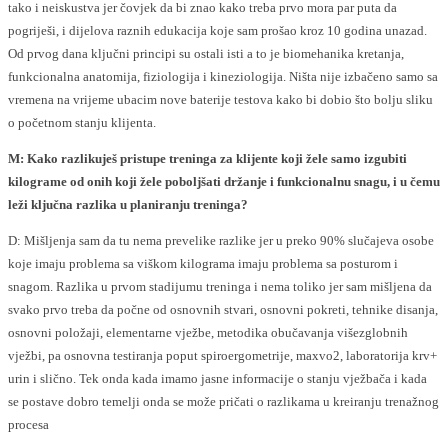
tako i neiskustva jer čovjek da bi znao kako treba prvo mora par puta da
pogriješi, i dijelova raznih edukacija koje sam prošao kroz 10 godina unazad.
Od prvog dana ključni principi su ostali isti a to je biomehanika kretanja,
funkcionalna anatomija, fiziologija i kineziologija. Ništa nije izbačeno samo sa
vremena na vrijeme ubacim nove baterije testova kako bi dobio što bolju sliku
o početnom stanju klijenta.
M: Kako razlikuješ pristupe treninga za klijente koji žele samo izgubiti
kilograme od onih koji žele poboljšati držanje i funkcionalnu snagu, i u čemu
leži ključna razlika u planiranju treninga?
D: Mišljenja sam da tu nema prevelike razlike jer u preko 90% slučajeva osobe
koje imaju problema sa viškom kilograma imaju problema sa posturom i
snagom. Razlika u prvom stadijumu treninga i nema toliko jer sam mišljena da
svako prvo treba da počne od osnovnih stvari, osnovni pokreti, tehnike disanja,
osnovni položaji, elementarne vježbe, metodika obučavanja višezglobnih
vježbi, pa osnovna testiranja poput spiroergometrije, maxvo2, laboratorija krv+
urin i slično. Tek onda kada imamo jasne informacije o stanju vježbača i kada
se postave dobro temelji onda se može pričati o razlikama u kreiranju trenažnog
procesa