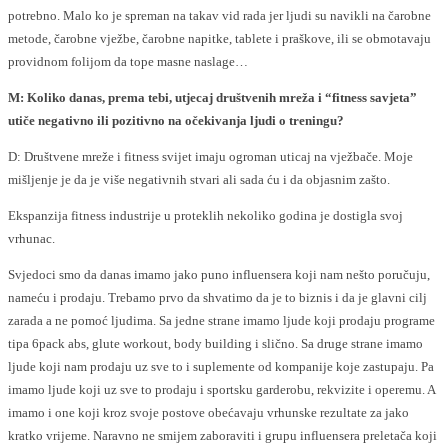
potrebno. Malo ko je spreman na takav vid rada jer ljudi su navikli na čarobne
metode, čarobne vježbe, čarobne napitke, tablete i praškove, ili se obmotavaju
providnom folijom da tope masne naslage…
M: Koliko danas, prema tebi, utjecaj društvenih mreža i “fitness savjeta”
utiče negativno ili pozitivno na očekivanja ljudi o treningu?
D: Društvene mreže i fitness svijet imaju ogroman uticaj na vježbače. Moje
mišljenje je da je više negativnih stvari ali sada ću i da objasnim zašto.
Ekspanzija fitness industrije u proteklih nekoliko godina je dostigla svoj
vrhunac.
Svjedoci smo da danas imamo jako puno influensera koji nam nešto poručuju,
nameću i prodaju. Trebamo prvo da shvatimo da je to biznis i da je glavni cilj
zarada a ne pomoć ljudima. Sa jedne strane imamo ljude koji prodaju programe
tipa 6pack abs, glute workout, body building i slično. Sa druge strane imamo
ljude koji nam prodaju uz sve to i suplemente od kompanije koje zastupaju. Pa
imamo ljude koji uz sve to prodaju i sportsku garderobu, rekvizite i operemu. A
imamo i one koji kroz svoje postove obećavaju vrhunske rezultate za jako
kratko vrijeme. Naravno ne smijem zaboraviti i grupu influensera preletača koji