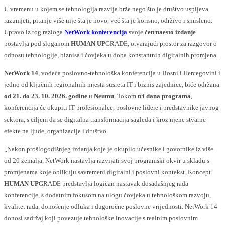
U vremenu u kojem se tehnologija razvija brže nego što je društvo uspijeva
razumjeti, pitanje više nije šta je novo, već šta je korisno, održivo i smisleno.
Upravo iz tog razloga
NetWork konferencija
svoje
četrnaesto izdanje
postavlja pod sloganom
HUMAN UP
GRADE, otvarajući prostor za razgovor o
odnosu tehnologije, biznisa i čovjeka u doba konstantnih digitalnih promjena.
NetWork 14
, vodeća poslovno-tehnološka konferencija u Bosni i Hercegovini i
jedno od ključnih regionalnih mjesta susreta IT i biznis zajednice, biće održana
od 21. do 23. 10. 2026. godine
u
Neumu
. Tokom
tri dana programa
,
konferencija će okupiti IT profesionalce, poslovne lidere i predstavnike javnog
sektora, s ciljem da se digitalna transformacija sagleda i kroz njene stvarne
efekte na ljude, organizacije i društvo.
„Nakon prošlogodišnjeg izdanja koje je okupilo učesnike i govornike iz više
od 20 zemalja, NetWork nastavlja razvijati svoj programski okvir u skladu s
promjenama koje oblikuju savremeni digitalni i poslovni kontekst. Koncept
HUMAN UP
GRADE predstavlja logičan nastavak dosadašnjeg rada
konferencije, s dodatnim fokusom na ulogu čovjeka u tehnološkom razvoju,
kvalitet rada, donošenje odluka i dugoročne poslovne vrijednosti. NetWork 14
donosi sadržaj koji povezuje tehnološke inovacije s realnim poslovnim