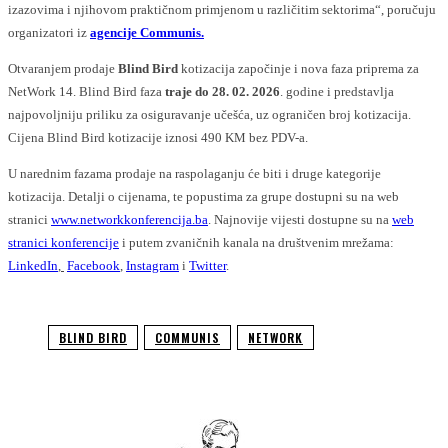
izazovima i njihovom praktičnom primjenom u različitim sektorima“, poručuju
organizatori iz
agencije Communis.
Otvaranjem prodaje
Blind Bird
kotizacija započinje i nova faza priprema za
NetWork 14. Blind Bird faza
traje do 28. 02. 2026
. godine i predstavlja
najpovoljniju priliku za osiguravanje učešća, uz ograničen broj kotizacija.
Cijena Blind Bird kotizacije iznosi 490 KM bez PDV-a.
U narednim fazama prodaje na raspolaganju će biti i druge kategorije
kotizacija. Detalji o cijenama, te popustima za grupe dostupni su na web
stranici
www.networkkonferencija.ba
. Najnovije vijesti dostupne su na
web
stranici konferencije
i putem zvaničnih kanala na društvenim mrežama:
LinkedIn
,
Facebook
,
Instagram
i
Twitter
.
BLIND BIRD
COMMUNIS
NETWORK